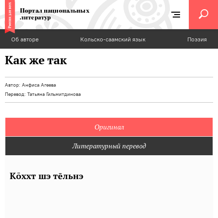
Портал национальных
литератур
Об авторе
Кольско-саамский язык
Поэзия
Как же так
Автор:
Анфиса Агеева
Перевод:
Татьяна Гильмитдинова
Оригинал
Литературный перевод
Кōххт шэ тльнэ