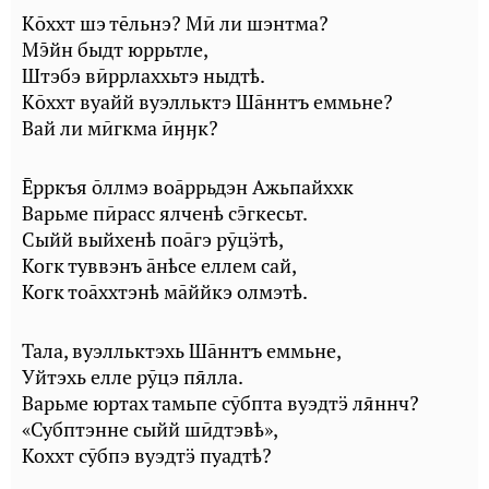
Кōххт шэ тльнэ? Мӣ ли шэнтма?
Мйн быдт юррьтле,
Штэбэ вӣррлаххьтэ ныдтҍ.
Кōххт вуайй вуэлльктэ Шāннтъ еммьне?
Вай ли мӣгкма ӣӈӈк?
рркъя ōллмэ воāррьдэн Ажьпайххк
Варьме пӣрасс ялченҍ сгкесьт.
Сыйй выйхенҍ поāгэ рӯцӭтҍ,
Когк туввэнъ āнҍсе еллем сай,
Когк тоāххтэнҍ мāййкэ олмэтҍ.
Тала, вуэлльктэхь Шāннтъ еммьне,
Уйтэхь елле рӯцэ плла.
Варьме юртах тамьпе сӯбпта вуэдтӭ лннч?
«Субптэнне сыйй шӣдтэвҍ»,
Коххт сӯбпэ вуэдтӭ пуадтҍ?