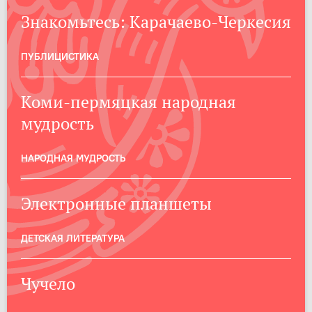
Знакомьтесь: Карачаево-Черкесия
ПУБЛИЦИСТИКА
Коми-пермяцкая народная
мудрость
НАРОДНАЯ МУДРОСТЬ
Электронные планшеты
ДЕТСКАЯ ЛИТЕРАТУРА
Чучело