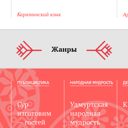
Каратинский язык
А
Жанры
ПУБЛИЦИСТИКА
НАРОДНАЯ МУДРОСТЬ
ДЕ
Сур
Удмуртская
К
изготовим
народная
— гостей
мудрость