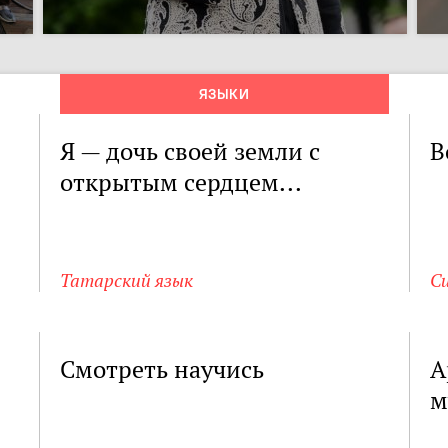
ЯЗЫКИ
Я — дочь своей земли с
В
открытым сердцем...
Татарский язык
С
Смотреть научись
А
м