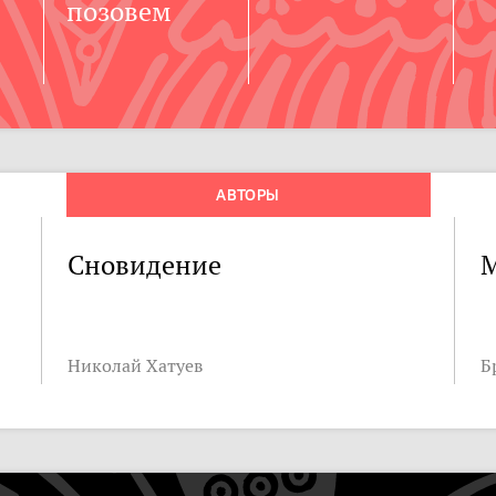
позовем
АВТОРЫ
Сновидение
М
Николай Хатуев
Б