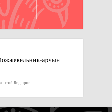
ожжевельник-арчын
ронтой Бедюров