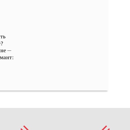
ть
е?
нне —
амант: