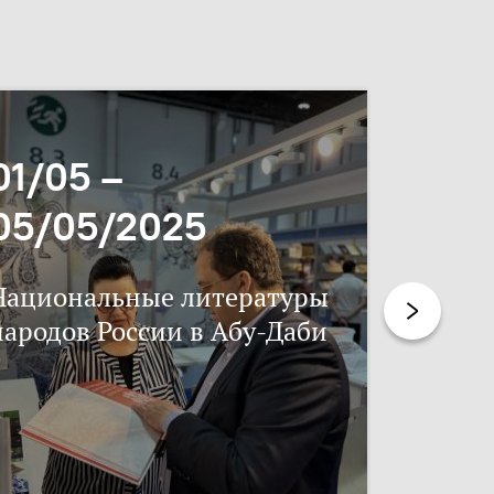
01/05 –
06/11
05/05/2025
17/11
Национальные литературы
Нацпис
народов России в Абу-Даби