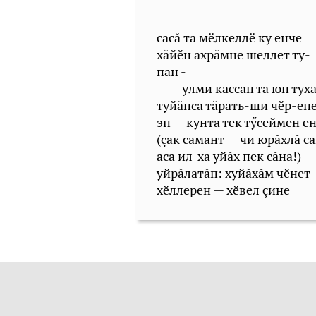
сасă та мӗлкеллӗ ку енче
хăйӗн ахрăмне шеллет ту-
пан -
улми кассан та юн туха
туйăнса тăрать-ши чӗр-ен
эп — кунта тек тӳсеймен е
(çак самант — чи юрăхлă с
аса ил-ха уйăх пек сăна!) —
уйрăлатăп: хуйăхăм чӗнет
хӗллерен — хӗвел çине