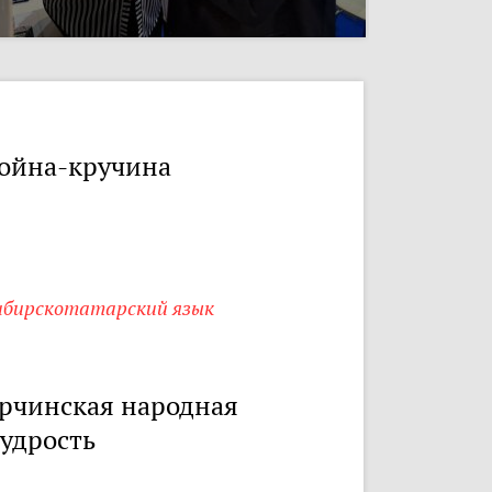
ойна-кручина
ибирскотатарский язык
рчинская народная
удрость