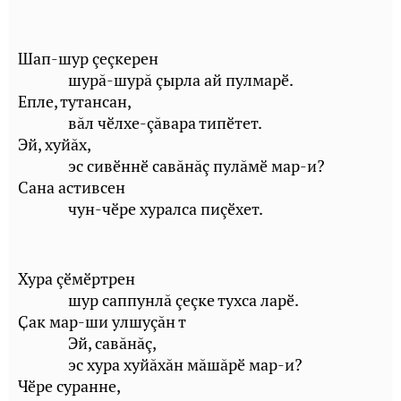
Шап-шур çеçкерен
шурă-шурă çырла ай пулмарӗ.
Епле, тутансан,
вăл чӗлхе-çăвара типӗтет.
Эй, хуйăх,
эс сивӗннӗ савăнăç пулăмӗ мар-и?
Сана астивсен
чун-чӗре хуралса пиçӗхет.
Хура çӗмӗртрен
шур саппунлă çеçке тухса ларӗ.
Ҫак мар-ши улшуçăн т
Эй, савăнăç,
эс хура хуйăхăн мăшăрӗ мар-и?
Чӗре суранне,