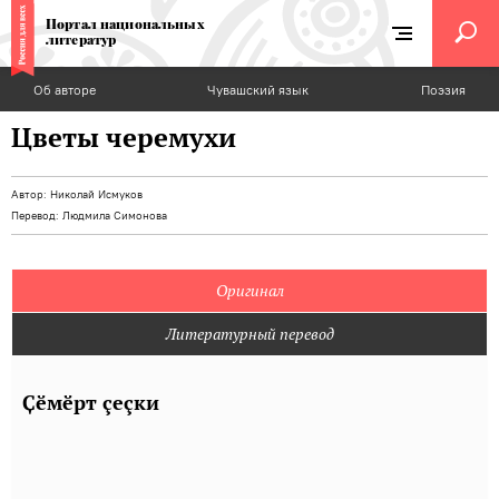
Портал национальных
литератур
Об авторе
Чувашский язык
Поэзия
Цветы черемухи
Автор:
Николай Исмуков
Перевод:
Людмила Симонова
Оригинал
Литературный перевод
Ҫӗмӗрт çеçки