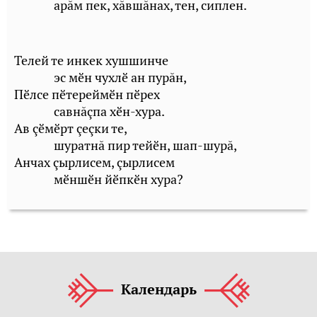
арăм пек, хăвшăнах, тен, сиплен.
Телей те инкек хушшинче
эс мӗн чухлӗ ан пурăн,
Пӗлсе пӗтереймӗн пӗрех
савнăçпа хӗн-хура.
Ав çӗмӗрт çеçки те,
шуратнă пир тейӗн, шап-шурă,
Анчах çырлисем, çырлисем
мӗншӗн йӗпкӗн хура?
Календарь