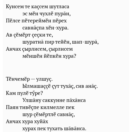
Кунсем те каçсем шутласа
эс мӗн чухлӗ пурăн,
Пӗлсе пӗтереймӗн пӗрех
савнăçпа хӗн-хура.
Ав çӗмӗрт çеçки те,
шуратнă пир тейӗн, шап-шурă,
Анчах çырлисем, çырлисем
мӗншӗн йӗпкӗн хура?
Тӗнчемӗр — улшуç.
Ылмашаççӗ çут тухăç, сив анăç.
Кам пулӗ тӳре?
Улшăну саккунне пăхăнса
Паян тивӗçпе килмелле пек
шур çӗмӗртлӗ савнăç,
Анчах хура хуйăх
хурах пек тухать шăвăнса.