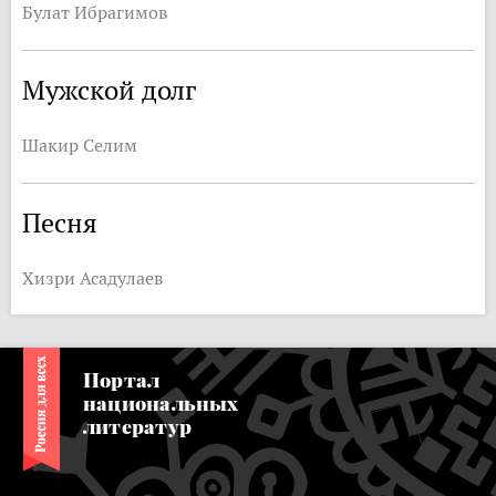
Булат Ибрагимов
Мужской долг
Шакир Селим
Песня
Хизри Асадулаев
Портал
национальных
литератур