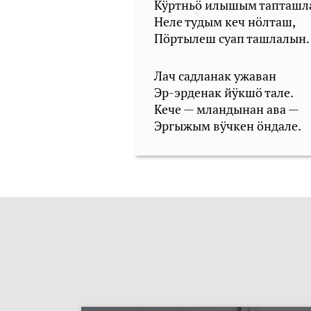
Кӱртньӧ илышым тапташл
Неле тудым кеч нӧлташ,
Пӧртылеш суап ташлалын.
Лач садланак ужаван
Эр-эрденак йӱкшӧ тале.
Кече — мландынан ава —
Эргыжым вӱчкен ӧндале.