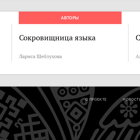
АВТОРЫ
Сокровищница языка
С
Лариса Шебзухова
А
О ПРОЕКТЕ
НОВОСТ