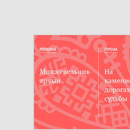
ПОЭЗИЯ
ПРОЗА
Можжевельник-
На
арчын
камени
дорогах
судьбы