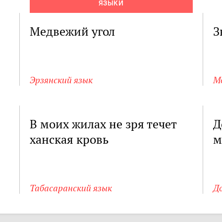
ЯЗЫКИ
Медвежий угол
З
Эрзянский язык
М
В моих жилах не зря течет
Д
ханская кровь
м
Табасаранский язык
Д