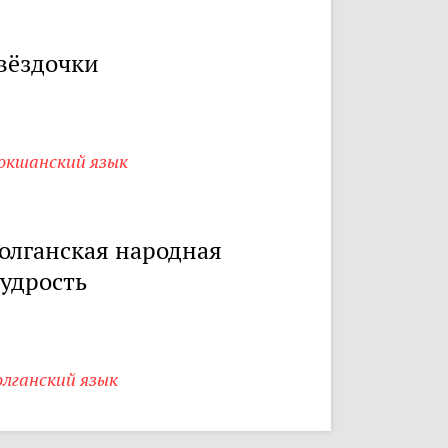
вёздочки
окшанский язык
олганская народная
удрость
олганский язык