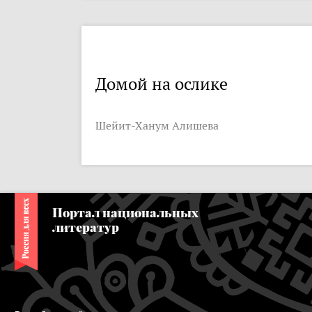
Домой на ослике
Шейит-Ханум Алишева
Портал национальных
литератур