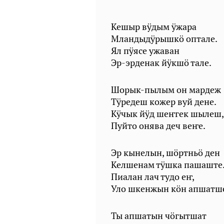
Кешыр вӱдым ӱжара
Мландыдӱрышкӧ оптале.
Ял пӱясе ужаван
Эр-эрденак йӱкшӧ тале.
Шорык-пылым он мардеж
Тӱредеш кожер вуй дене.
Кӱчык йӱд шеҥгек шылеш,
Пуйто онява деч веҥе.
Эр кынелын, шӧртньӧ ден
Келшенам тӱшка пашаште
Пиалан лач тудо еҥ,
Уло шкенжын кӧн апшатш
Ты апшатын чӧгытшат