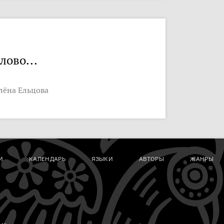
лово...
лёна Ельцова
И
КАЛЕНДАРЬ
ЯЗЫКИ
АВТОРЫ
ЖАНРЫ