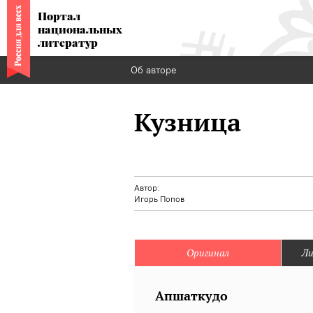
Портал
национальных
литератур
Об авторе
Кузница
Автор:
Игорь Попов
Оригинал
Ли
Апшаткудо