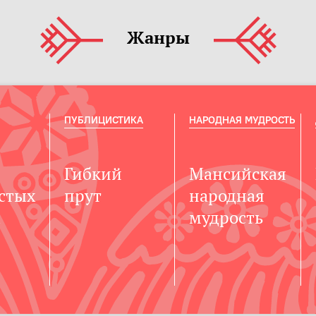
Жанры
ПУБЛИЦИСТИКА
НАРОДНАЯ МУДРОСТЬ
Гибкий
Мансийская
стых
прут
народная
мудрость