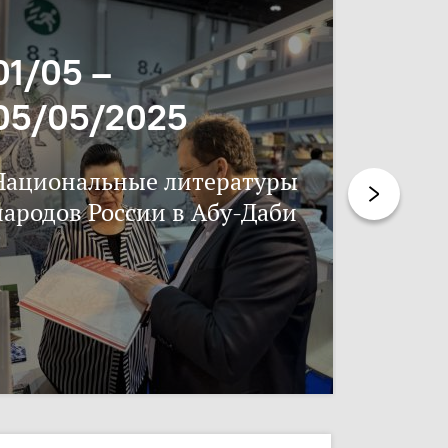
01/05 –
06/11
05/05/2025
17/11
Национальные литературы
Нацпис
народов России в Абу-Даби