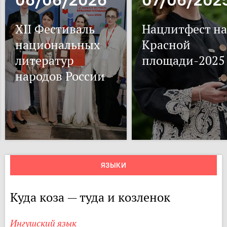
XII Фестиваль
Нацлитфест на
национальных
Красной
литератур
площади-2025
народов России
ЯЗЫКИ
Куда коза — туда и козленок
Ингушский язык