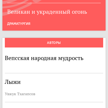
Великан и украденный огонь
ДРАМАТУРГИЯ
АВТОРЫ
Вепсская народная мудрость
Лыжи
Увжук Тхагапсов