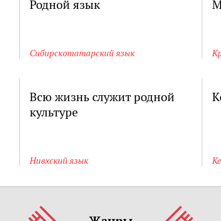
Родной язык
М
Сибирскотатарский язык
К
Всю жизнь служит родной
К
культуре
Нивхский язык
К
Жанры