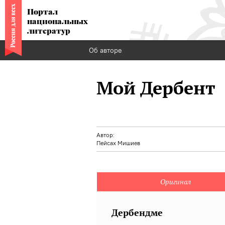
Портал
национальных
литератур
Об авторе
Мой Дербент
Автор:
Пейсах Мишиев
Оригинал
Дербендме