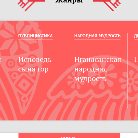
ПУБЛИЦИСТИКА
НАРОДНАЯ МУДРОСТЬ
Д
й
Исповедь
Нганасанская
сына гор
народная
мудрость