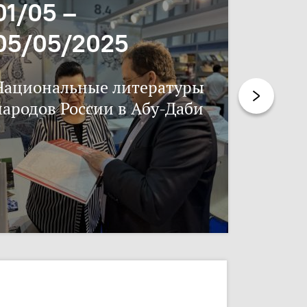
01/05 –
06/11
05/05/2025
17/11
Национальные литературы
Нацпис
народов России в Абу-Даби