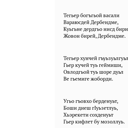
Тегьер богъгьой васали
Вараюсдей Дербендме,
Куьгьне дердгьо нисд бири
Жовон бирей, Дербендме.
Тегьер хунчей гъуьзуьлгуь
Гьер кучей туь геймиши,
Овлодгьой туь шоре дуьл
Ве гьемиге жоборди.
Угьо гъовхо берденуьт,
Боши диеш гIуьзетлуь,
Хьэрекети сохденуьт
Гьер кифлет бу мозоллуь.