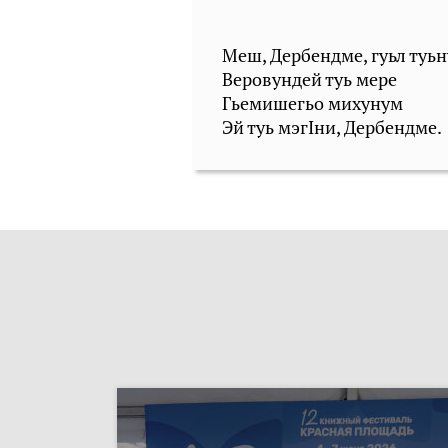
Меш, Дербендме, гуьл туьн
Веровундей туь мере
Гьемишегьо михунум
Эй туь мэгIни, Дербендме.