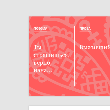
ПОЭЗИЯ
ПРОЗА
Ты
Выживши
страшишься,
верно,
нана...