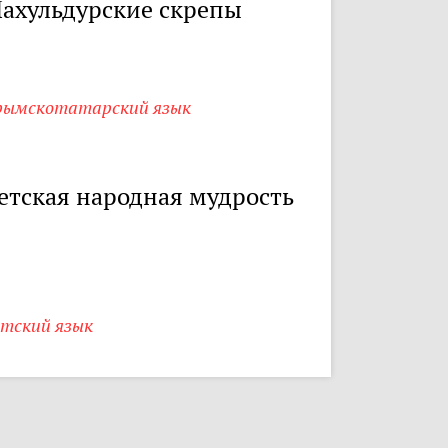
ахульдурские скрепы
рымскотатарский язык
етская народная мудрость
етский язык