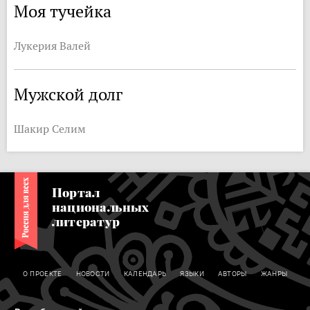
Моя тучейка
Лукерия Валей
Мужской долг
Шакир Селим
Портал
национальных
литератур
О ПРОЕКТЕ
НОВОСТИ
КАЛЕНДАРЬ
ЯЗЫКИ
АВТОРЫ
ЖАНРЫ