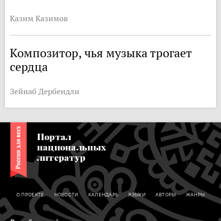
Казим Казимов
Композитор, чья музыка трогает
сердца
Зейнаб Дербендли
Портал
национальных
литератур
О ПРОЕКТЕ
НОВОСТИ
КАЛЕНДАРЬ
ЯЗЫКИ
АВТОРЫ
ЖАНРЫ