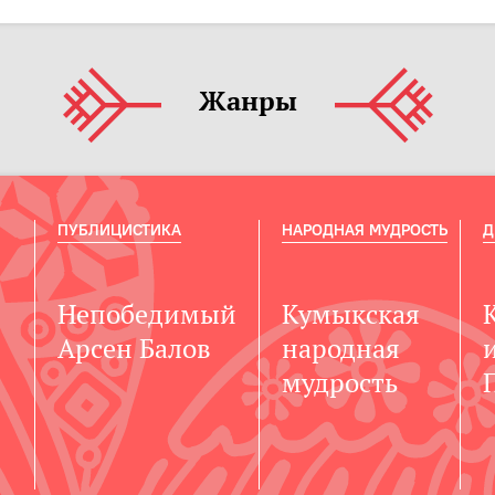
Жанры
ПУБЛИЦИСТИКА
НАРОДНАЯ МУДРОСТЬ
Д
Непобедимый
Кумыкская
Арсен Балов
народная
мудрость