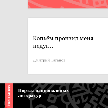
Копьём пронзил меня
недуг...
Дмитрий Таганов
Портал национальных
литератур