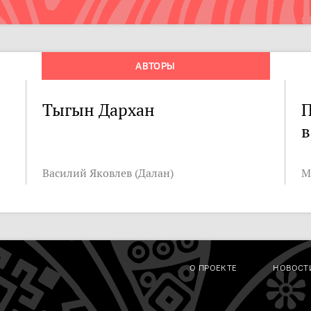
АВТОРЫ
Тыгын Дархан
П
Василий Яковлев (Далан)
М
О ПРОЕКТЕ
НОВОСТ