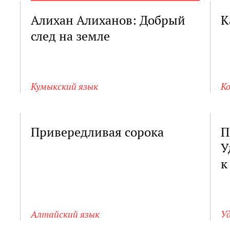
Алихан Алиханов: Добрый
К
след на земле
Кумыкский язык
К
Привередливая сорока
П
У
к
Алтайский язык
Уд