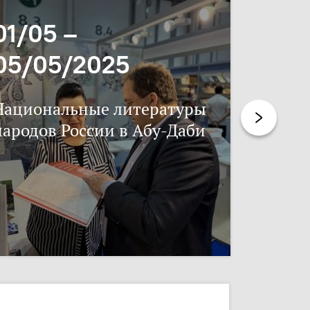
01/05 –
06/11
05/05/2025
17/11
Национальные литературы
Нацпис
народов России в Абу-Даби