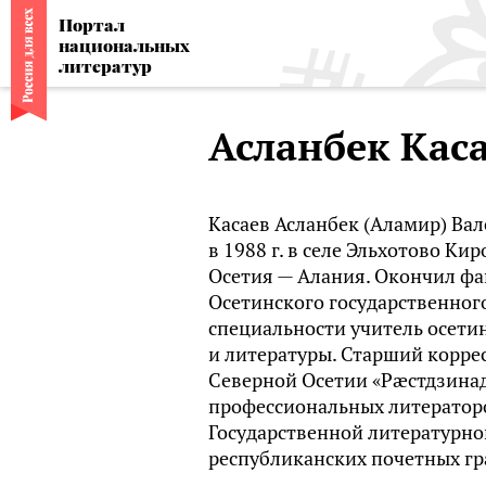
Портал
национальных
литератур
Асланбек Кас
Касаев Асланбек (Аламир) Ва
в 1988 г. в селе Эльхотово К
Осетия — Алания. Окончил фа
Осетинского государственного
специальности учитель осетин
и литературы. Старший корре
Северной Осетии «Рæстдзинад
профессиональных литераторо
Государственной литературно
республиканских почетных гр