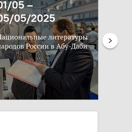
01/05 –
06/11
05/05/2025
17/11
Национальные литературы
Нацпис
народов России в Абу-Даби