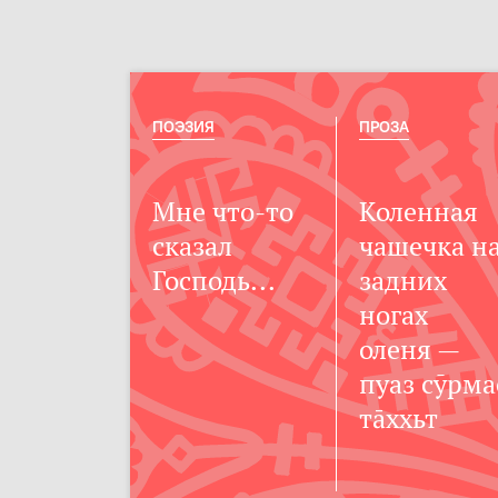
ПОЭЗИЯ
ПРОЗА
Мне что-то
Коленная
сказал
чашечка н
Господь...
задних
ногах
оленя —
пуаз сӯрма
тххьт