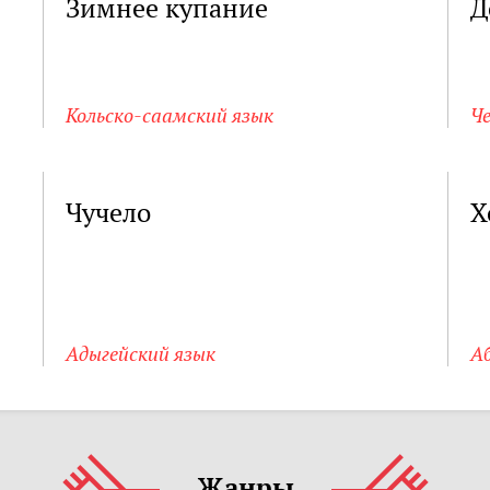
Зимнее купание
Д
Кольско-саамский язык
Че
Чучело
Х
Адыгейский язык
А
Жанры