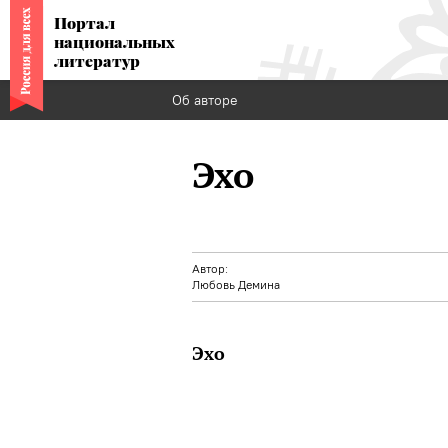
Портал
национальных
литератур
Об авторе
Эхо
Автор:
Любовь Демина
Эхо