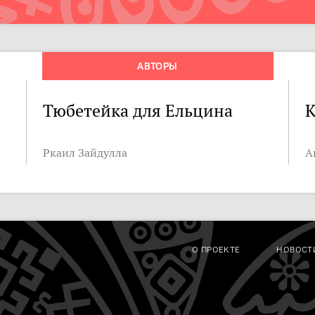
АВТОРЫ
Тюбетейка для Ельцина
К
Ркаил Зайдулла
А
О ПРОЕКТЕ
НОВОСТ