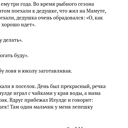
ему три года. Во время рыбного сезона
том поехали к дедушке, что жил на Мамуте,
ехали, дедушка очень обрадовался: «О, как
а хорошо идет».
у делать».
огать буду».
бу ловя и юколу заготавливая.
али в поселок. День был прекрасный, речка
улде играл с чайками у края воды, а мама
рак. Вдруг прибежал Илулде и говорит:
шек! Там один мальчик у меня лепешку