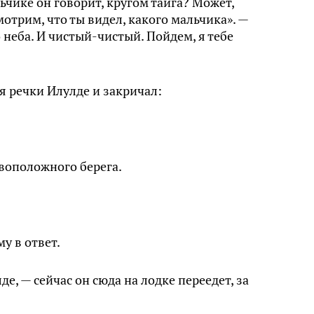
ьчике он говорит, кругом тайга? Может,
мотрим, что ты видел, какого мальчика». —
 неба. И чистый-чистый. Пойдем, я тебе
ая речки Илулде и закричал:
ивоположного берега.
у в ответ.
е, — сейчас он сюда на лодке переедет, за