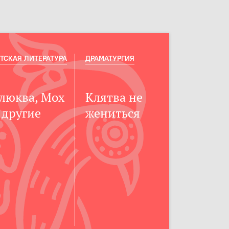
ТСКАЯ ЛИТЕРАТУРА
ДРАМАТУРГИЯ
люква, Мох
Клятва не
 другие
жениться