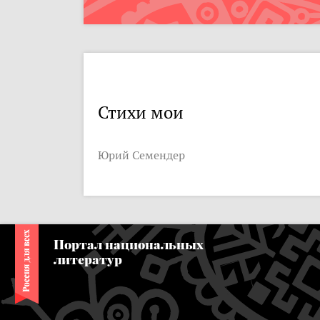
Стихи мои
Юрий Семендер
Портал национальных
литератур