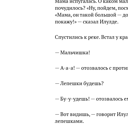
Мама испугалась. О каком мал
почудилось? «Ну, пойдем, пос
«Мама, он такой большой — до
покажу!» — сказал Илулде.
Спустились к реке. Встал у кр
— Мальчишка!
— А-а-а! — отозвалось с прот
— Лепешки будешь?
— Бу-у-удешь! — отозвалось ем
— Вот видишь, — говорит Илулд
лепешками.