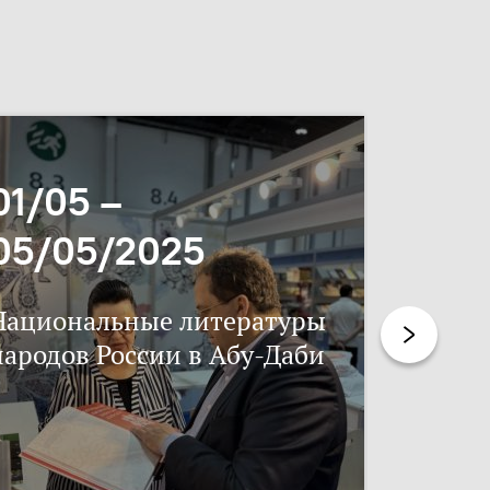
01/05 –
06/11
05/05/2025
17/11
Национальные литературы
Нацпис
народов России в Абу-Даби