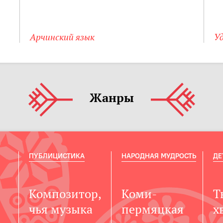
Арчинский язык
Уд
Жанры
ПУБЛИЦИСТИКА
НАРОДНАЯ МУДРОСТЬ
ДЕ
Композитор,
Коми-
Т
чья музыка
пермяцкая
х