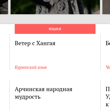
ЯЗЫКИ
Ветер с Хангая
Б
Бурятский язык
Че
Арчинская народная
П
мудрость
У
к