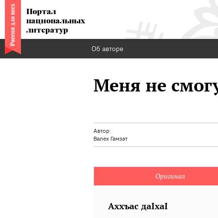
Портал
национальных
литератур
Об авторе
Меня не смог
Автор:
Валех Гамзат
Оригинал
Аххъас даIхаI