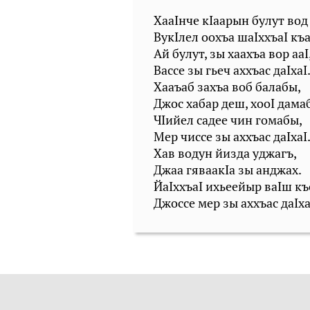
ХааIнче кIаарын булут вод 
ВукIлел оохъа шаIххъаI къа
Ай булут, зы хаахъа вор ааI
Вассе зы гьеч аххъас даIхаI
Хааъаб захъа воб балабы,
Джос хабар деш, хооI дама
ЧIийел садее чин гомабы,
Мер чиссе зы аххъас даIхаI
Хав водун йизда уджагъ,
Джаа гяваакIа зы анджах.
ЙаIххъаI ихьеейыр ваIш къ
Джоссе мер зы аххъас даIха