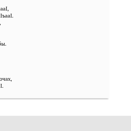
ааI,
IъааI.
,
.
бы.
.
очах,
I.