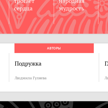
трогает
народная
сердца
мудрость
АВТОРЫ
Подружка
Г
Людмила Гуляева
Л