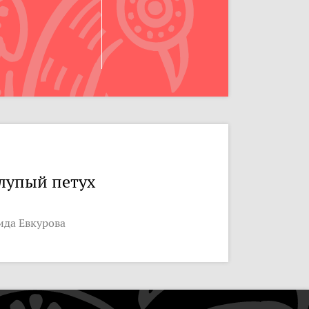
лупый петух
ида Евкурова