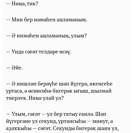
— Ниңә, тик?
— Мин бер нәмәһен аңламаным.
— Ә нимәһен аңламаның, улым?
— Унда сәғәт телдәре өсәү.
— Әйе.
— Ә нишләп берәүһе шәп йүгерә, икенсеһе
уртаса, ә өсөнсөһө бигерәк ығыш, шылмай
тиерлек. Ниңә улай ул?
— Улым, сәғәт — ул бер татыу ғаилә. Шәп
йүгергәне ул секунд, уртансыһы — минут, ә
аҙаҡҡыһы — сәғәт. Секунды бигерәк шаян ул,