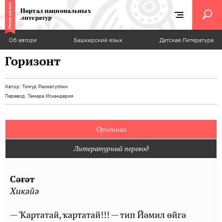
Портал национальных
литератур
Об авторе
Башкирский язык
Детская Литература
Горизонт
Автор:
Тимур Рахматуллин
Перевод:
Тамара Искандерия
Оригинал
Литературный перевод
Сәғәт
Хикәйә
— Ҡартатай, ҡартатай!!! — тип Йәмил өйгә