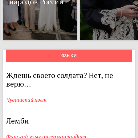
народов России
ЯЗЫКИ
Ждешь своего солдата? Нет, не
верю...
Чувашский язык
Лемби
Финский язык ингерманландцев