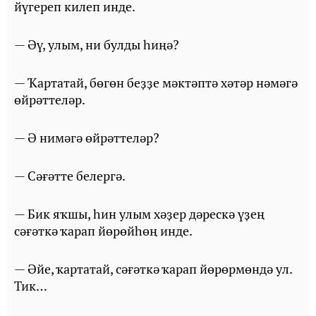
йүгереп килеп инде.
— Әү, улым, ни булды һиңә?
— Ҡартатай, бөгөн беҙҙе мәктәптә хәтәр нәмәгә
өйрәттеләр.
— Ә нимәгә өйрәттеләр?
— Сәғәтте белергә.
— Бик яҡшы, һин улым хәҙер дәрескә үҙең
сәғәткә ҡарап йөрөйһөң инде.
— Әйе, ҡартатай, сәғәткә ҡарап йөрөрмөндә ул.
Тик…