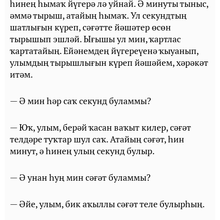
һинең һымаҡ йүгерә лә уйнай. Ә минуты тыныс,
әммә тырыш, атайың һымаҡ. Ул секундтың
шатлығын күреп, сәғәтте йәшәтер өсөн
тырышып эшләй. Ығышы ул мин, ҡартлас
ҡартатайың. Ейәнемдең йүгереүенә ҡыуанып,
улымдың тырышлығын күреп йәшәйем, хәрәкәт
итәм.
— Ә мин һәр саҡ секунд буламмы?
— Юҡ, улым, берәй ҡасан ваҡыт килер, сәғәт
телдәре туҡтар шул саҡ. Атайың сәғәт, һин
минут, ә һинең улың секунд булыр.
— Ә унан һуң мин сәғәт буламмы?
— Әйе, улым, бик аҡыллы сәғәт теле булырһың.