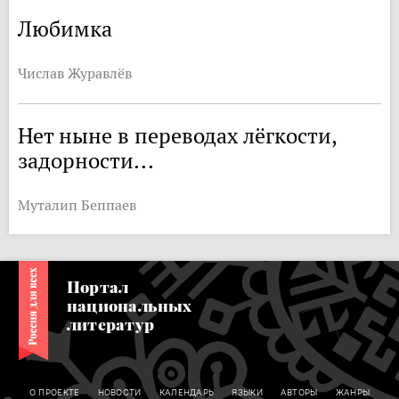
Любимка
Числав Журавлёв
Нет ныне в переводах лёгкости,
задорности...
Муталип Беппаев
Портал
национальных
литератур
О ПРОЕКТЕ
НОВОСТИ
КАЛЕНДАРЬ
ЯЗЫКИ
АВТОРЫ
ЖАНРЫ