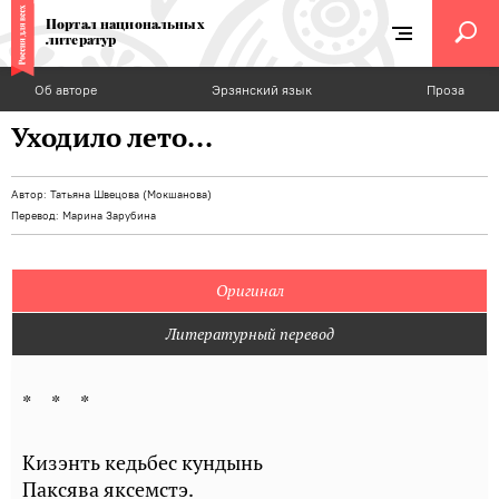
Портал национальных
литератур
Об авторе
Эрзянский язык
Проза
Уходило лето...
Автор:
Татьяна Швецова (Мокшанова)
Перевод:
Марина Зарубина
Оригинал
Литературный перевод
* * *
Кизэнть кедьбес кундынь
Паксява яксемстэ.