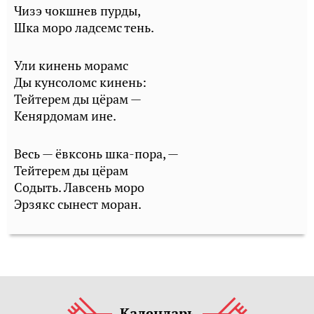
Чизэ чокшнев пурды,
Шка моро ладсемс тень.
Ули кинень морамс
Ды кунсоломс кинень:
Тейтерем ды цёрам —
Кенярдомам ине.
Весь — ёвксонь шка-пора, —
Тейтерем ды цёрам
Содыть. Лавсень моро
Эрзякс сынест моран.
Календарь