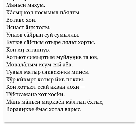
Мāньси мāхум.
Кāсыӈ кол посымыл пāялты.
Вōткве хōи.
Иснаст ӈк толы.
Ульюв сāйрын суй сумыллы.
Кӯтюв сйтым ōтыре ляльт хорты.
Кон иӈ сатапнув.
Хотъют симыртым мӯйлуӈкв та юв,
Мовалāлым исум сй аēв.
Тувыл матыр сяквсюӈкв минēв.
Кӯр кӣвырт котыр йив поклы.
Кон хотъют ёсай акван лōхи —
Тӯйтсаманэ хот хосйи.
Мāнь мāньси мирквēн мāлтып ёхтыс,
Вōраяӈкве ёмас хōтал вāрыс.