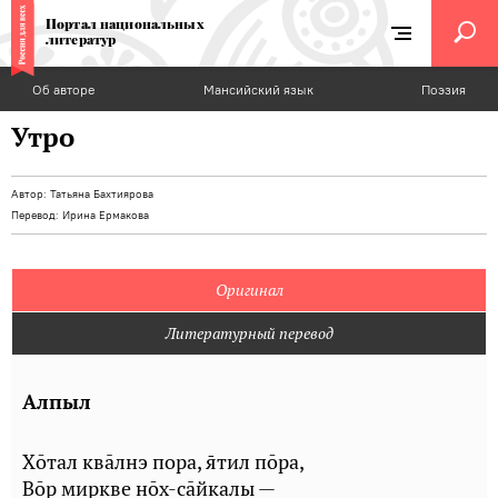
Портал национальных
литератур
Об авторе
Мансийский язык
Поэзия
Утро
Автор:
Татьяна Бахтиярова
Перевод:
Ирина Ермакова
Оригинал
Литературный перевод
Алпыл
Хōтал квāлнэ пора, тил пōра,
Вōр миркве нōх-сāйкалы —