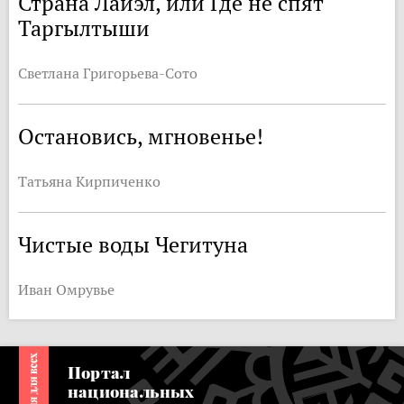
Страна Лайэл, или Где не спят
Таргылтыши
Светлана Григорьева-Сото
Остановись, мгновенье!
Татьяна Кирпиченко
Чистые воды Чегитуна
Иван Омрувье
Портал
национальных