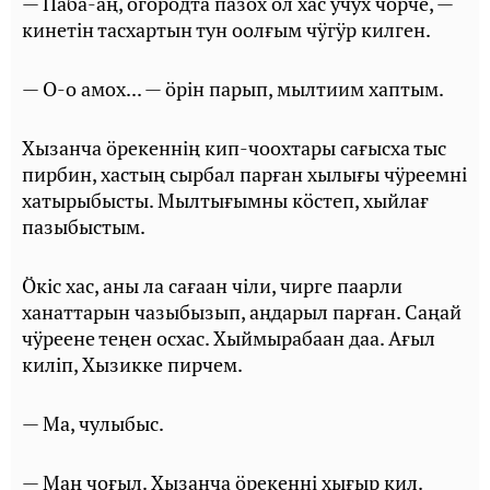
— Паба-аң, огородта пазох ол хас учух чӧрче, —
кинетiн тасхартын тун оолғым чӱгӱр килген.
— О-о амох... — ӧрiн парып, мылтиим хаптым.
Хызанча ӧрекеннiң кип-чоохтары сағысха тыс
пирбин, хастың сырбал парған хылығы чӱреемнi
хатырыбысты. Мылтығымны кӧстеп, хыйлағ
пазыбыстым.
Ӧкiс хас, аны ла сағаан чiли, чирге паарли
ханаттарын чазыбызып, аңдарыл парған. Саңай
чӱреене теңен осхас. Хыймырабаан даа. Ағыл
килiп, Хызикке пирчем.
— Ма, чулыбыс.
— Маң чоғыл. Хызанча ӧрекеннi хығыр кил.