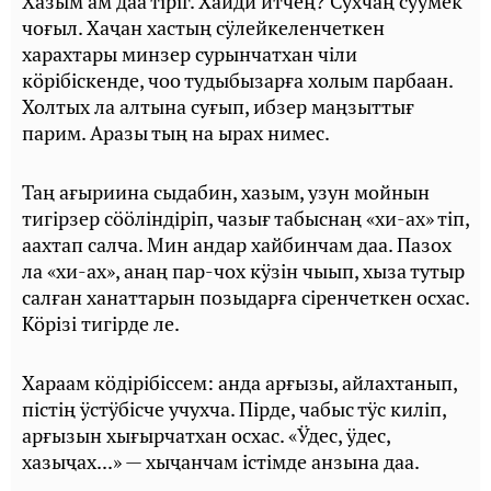
Хазым ам даа тiрiг. Хайди итчең? Сухчаң сӱӱмек
чоғыл. Хаҷан хастың сӱлейкеленчеткен
харахтары минзер сурынчатхан чiли
кӧрiбiскенде, чоо тудыбызарға холым парбаан.
Холтых ла алтына суғып, ибзер маңзыттығ
парим. Аразы тың на ырах нимес.
Таң ағыриина сыдабин, хазым, узун мойнын
тигiрзер сӧӧлiндiрiп, чазығ табыснаң «хи-ах» тiп,
аахтап салча. Мин андар хайбинчам даа. Пазох
ла «хи-ах», анаң пар-чох кӱзiн чыып, хыза тутыр
салған ханаттарын позыдарға сiренчеткен осхас.
Кӧрiзi тигiрде ле.
Хараам кӧдiрiбiссем: анда арғызы, айлахтанып,
пiстiң ӱстӱбiсче учухча. Пiрде, чабыс тӱс килiп,
арғызын хығырчатхан осхас. «Ӱдес, ӱдес,
хазыҷах...» — хыҷанчам iстiмде анзына даа.