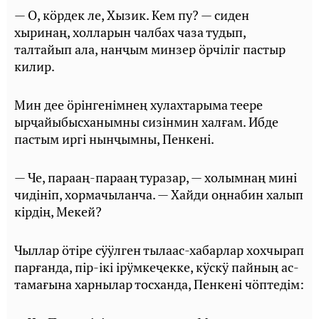
— О, кӧрдек ле, Хызик. Кем пу? — сиден
хыринаң, холларын чалбах чаза тудып,
талтайып ала, нанҷым минзер ӧрчiлiг пастыр
килир.
Мин дее ӧрiнгенiмнең хулахтарыма теере
ырҷайыбысханымны сизiнмин халғам. Ибде
пастым иргi нынҷымны, Пенкенi.
— Че, парааң-парааң туразар, — холымнаң минi
чидiнiп, хормачыланча. — Хайди оңнабин халып
кiрдiң, Мекей?
Чыллар ӧтiре сӱӱлген тылаас-хабарлар хохчырап
парғанда, пiр-iкi iрӱмкеҷекке, кӱскӱ пайның ас-
тамағына харнылар тосханда, Пенкенi чӧптедiм: