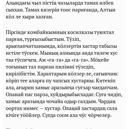
Алындағы чыл пiстiң чазыларда тамах илбек
сыххан. Тамах кизерiн тоос париғанда, Алтын
кӧл ле хыри халған.
Пiрсiнде комбайнымның косилказы туюхтал
парған, турғызыбыстым. Тӱзiп,
арығлапчатханымда, кӧлзертiн хастар табызы
истiле тӱскен. Мының алнында анда тилем хус
таа тӱспеҷең. Ам «га-га» да «га-га». Мӧкейе
тоғынып тал парған пилiмнi тӱзедiп,
кирiлiбiстiм. Харахтарым кӧлзер ле, сағынчам:
кӧрiп тее аларға пу чапсых хустарны. Китенiп
ала, ағырин хамыс аразынҷа суғзар чағдапчам.
Оланай пас парза, хуйдырыбысхадағ. Суға чидiп,
хамыс аразында чочайа одыр салдым. Чардаң
оортах нимес — хустар. Олаңай хастардаң сала
кiчiге тӧӧйлер. Суғда соом ала чӱс чӧрчелер.