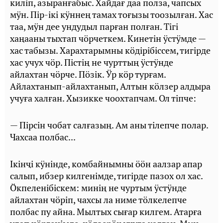
килiп, азыранғабыс. Хайдағ даа полза, чапсых
мӱн. Пiр-iкi кӱннең тамах тоғызы тоозылған. Хас
таа, мӱн дее ундудыл парған полған. Тiгi
хаңааны тыхтап чӧрчеткем. Кинетiн ӱстӱмде —
хас табызы. Харахтарымны кӧдiрiбiссем, тигiрде
хас учух чӧр. Пiстiң не чурттың ӱстӱнде
айлахтан чӧрче. Пӧзiк. Ӱр кӧр турғам.
Айлахтанып-айлахтанып, Алтын кӧлзер алдыра
учуға халған. Хызикке чоохтапчам. Ол тiпче:
— Пiрсiн чобат салғазың. Ам аны тiлепче полар.
Чахсаа полбас...
Iкiнҷi кӱнiнде, комбайнымны ӧӧн аалзар апар
салып, ибзер килгенiмде, тигiрде пазох ол хас.
Ӧкпеленiбiскем: минiң не чуртым ӱстӱнде
айлахтан чӧрiп, чахсы ла ниме тӧлкелепче
полбас пу айна. Мылтых сығар килгем. Атарға