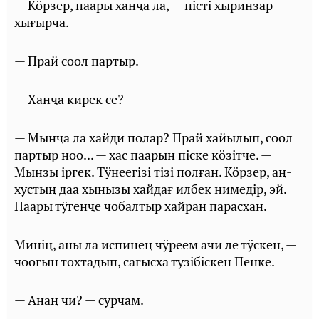
— Кӧрзер, паары ханҷа ла, — пiстi хыринзар
хығырча.
— Прай соол партыр.
— Ханҷа кирек се?
— Мынҷа ла хайди полар? Прай хайылып, соол
партыр ноо... — хас паарын пiске кӧзiтче. —
Мынзы iргек. Тӱнеегiзi тiзi полған. Кӧрзер, аң-
хустың даа хынызы хайдағ илбек нимедiр, эй.
Паары тӱгенҷе чобалтыр хайран парасхан.
Минiң, аны ла испинең чӱреем ачи ле тӱскен, —
чооғын тохтадып, сағысха тузiбiскен Пенке.
— Анаң чи? — сурчам.