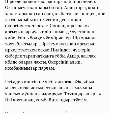
Пiрееде iкӧлең хахлаастарынаң пiрiкчелер.
Охсанысчатханнары ба таң. Анаң пiрсi, кӧлнi
ханаттарынаң сапхлап, хыйа тисче. Iкiнҷiзi, пос
ла салыныбызып, чӱспин дее, аннаң
ӧкерсiнчеткен осхас. Соонаң пiрсi пазох
арғызынзар чӱс килiп, ниме-де хус тiлiнең
кибелiзiп, кӧӧлҷе чӱс чӧрчелер. Пiр орында
тохтабыстылар. Пiрсi тумзуғынаң арғызын
иркелетчеткен осхас. Пилiндегi чӱглерiн
сиберли тарапчатханға тӧӧй. Амыр, ағылах
кӧлде оларға чахсы. Ӧкерсiнiп алып,
комбайнымзар парчам.
Iстiмде кинетiн не чiтiг ачырғас. «Эк, ябыл,
мылтых таа чоғыл. Атып алып, семьямны
чапсых мӱннең азырирҷых. Тохтаңар адыр...»
Изi чохтанып, комбайнға одыра тӱстiм.