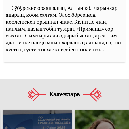
— Сӱбӱрекке ораап алып, Алтын кӧл чарынзар
апарып, кӧӧм салғам. Олох ӧӧрезiнең
кӧӧленiскен орыннаң чiкке. Кiзiнi ле чiли, —
нанҷым, пазын тӧбiн тӱзiрiп, «Приманы» сор
сыххан. Сымзырых ла одырыбысхан, арса... ам
даа Пенке нанҷымның харааның алнында ол iкi
хустың тӱстегi осхас кӧгiлбей кӧӧленiзi...
Календарь