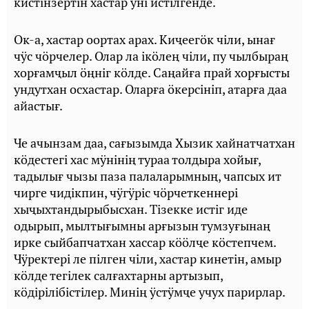
кистiнзертiн хастар ӱнi истiлгенде.
Ок-а, хастар оортах арах. Киҷеегӧк чiли, ынағ
чӱс чӧрчелер. Олар ла iкӧлең чiли, пу чылбыраң
хорғамҷыл ӧңнiг кӧлде. Саңайға прай хорғысты
ундутхан осхастар. Оларға ӧкерсiнiп, атарға даа
айастығ.
Че ачынзам даа, сағызымда Хызик хайнатчатхан
кӧдестегi хас мӱнiнiң тураа толдыра хойығ,
тадылығ чызы паза палаларымның, чапсых ит
чирге чидiкпин, чӱгӱрiс чӧрчеткеннерi
хыҷыхтандырыбысхан. Тiзекке истiг иде
одырып, мылтығымны арғызын тумзуғынаң
ирке сыйбапчатхан хассар кӧӧлҷе кӧстепчем.
Чӱректерi ле пiлген чiли, хастар кинетiн, амыр
кӧлде тегiлек салғахтарны артызып,
кӧдiрiлiбiстiлер. Минiң ӱстӱмҷе учух парирлар.