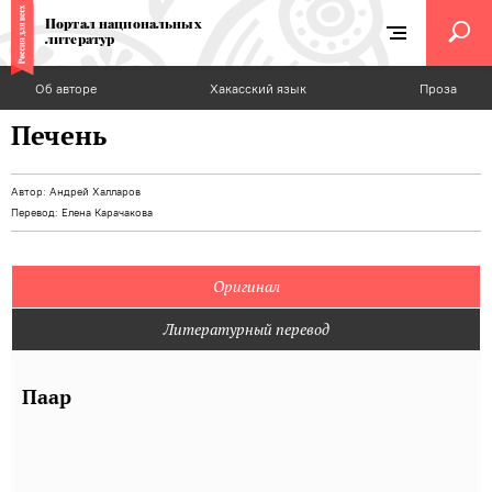
Портал национальных
литератур
Об авторе
Хакасский язык
Проза
Печень
Автор:
Андрей Халларов
Перевод:
Елена Карачакова
Оригинал
Литературный перевод
Паар