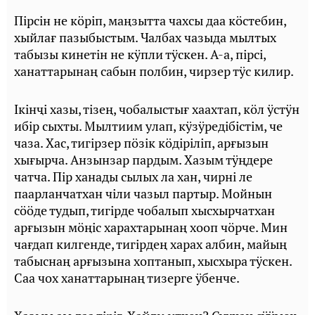
Пiрсiн не кӧрiп, маңзытта чахсы даа кӧстебин,
хыйлағ пазыбыстым. Чалбах чазыда мылтых
табызы кинетiн не кӱпли тӱскен. А-а, пiрсi,
ханаттарынаң сабын полбин, чирзер тӱс килир.
Iкiнҷi хазы, тiзең, чобалыстығ хаахтап, кӧл ӱстӱн
ибiр сыхты. Мылтиим улап, кӱзӱредiбiстiм, че
чаза. Хас, тигiрзер пӧзiк кӧдiрiлiп, арғызын
хығырча. Анзынзар пардым. Хазым тӱңдере
чатча. Пiр ханады сылых ла хан, чирнi ле
паарланчатхан чiли чазыл партыр. Мойнын
сӧӧде тудып, тигiрде чобалып хысхырчатхан
арғызын мӧңiс харахтарынаң хооп чӧрче. Мин
чағдап килгенде, тигiрдең харах албин, майың
табыснаң арғызына хоптанып, хысхыра тӱскен.
Саа чох ханаттарынаң тизерге ӱбенче.