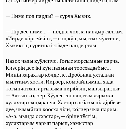
Ол кӱн ибзер иирде тынастабинаң чиде салғам.
— Ниме пол парды? — сурча Хызик.
— Пiр дее ниме... — пiлдiзi чох ла нандыр салғам.
«Иирде кӧргейзiң», — соң кӱн, мылтых чӱктене,
Хызиктiң суриина iстiмде нандырғам.
Пазох чазы кӱӱлепче. Тоғыс морсымнығ парча.
Кизерiн дее iкi кӱн пазынаң тоосхадағбыс...
Минiң харахтар кӧлде ле. Дробьнаң ухталған
мылтиим хости. Иирзер, комбайнымны хада
тоғынчатхан арғызыма пирiбiзiп, маңзырағлығ
— Алтын кӧлзер. Кӱӱлес соонаң сымзырыхха
хулахтар сыңырапча. Хастар сағбазы пiлдiрбезе
дее, чымыйған хоосха чiли, кӧлзер чыл парим.
«А-а, мында осхастар», — ӧрiне тӱстiм,
хулахтарым чарып парып, хамыстар