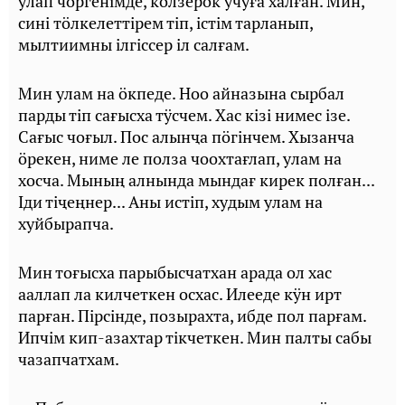
улап чӧргенiмде, кӧлзерӧк учуға халған. Мин,
синi тӧлкелеттiрем тiп, iстiм тарланып,
мылтиимны iлгiссер iл салғам.
Мин улам на ӧкпеде. Ноо айназына сырбал
парды тiп сағысха тӱсчем. Хас кiзi нимес iзе.
Сағыс чоғыл. Пос алынҷа пӧгiнчем. Хызанча
ӧрекен, ниме ле полза чоохтағлап, улам на
хосча. Мының алнында мындағ кирек полған...
Iди тiҷеңнер... Аны истiп, худым улам на
хуйбырапча.
Мин тоғысха парыбысчатхан арада ол хас
ааллап ла килчеткен осхас. Илееде кӱн ирт
парған. Пiрсiнде, позырахта, ибде пол парғам.
Ипчiм кип-азахтар тiкчеткен. Мин палты сабы
чазапчатхам.