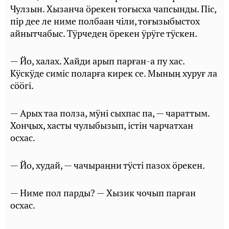
Чулзын. Хызанча ӧрекен тоғысха чапсынды. Пiс,
пiр дее ле ниме полбаан чiли, тоғызыбыстох
айнытчабыс. Тӱрчедең ӧрекен ӱрӱге тӱскен.
— Йо, халах. Хайди арып парған-а пу хас.
Кӱскӱде симiс поларға кирек се. Мының хуруғ ла
сӧӧгi.
— Арых таа полза, мӱнi сыхпас па, — чараттым.
Хонҷых, хасты чулыбызып, iстiн чарчатхан
осхас.
— Йо, худай, — чачыраңни тӱстi пазох ӧрекен.
— Ниме пол парды? — Хызик чочып парған
осхас.