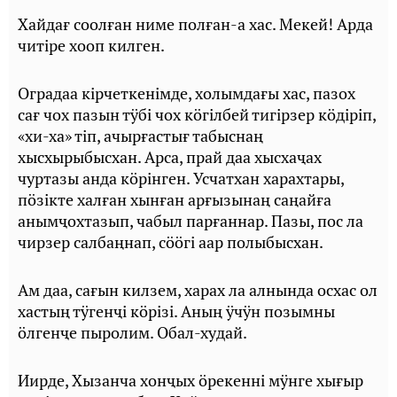
Хайдағ соолған ниме полған-а хас. Мекей! Арда
читiре хооп килген.
Оградаа кiрчеткенiмде, холымдағы хас, пазох
сағ чох пазын тӱбi чох кӧгiлбей тигiрзер кӧдiрiп,
«хи-ха» тiп, ачырғастығ табыснаң
хысхырыбысхан. Арса, прай даа хысхаҷах
чуртазы анда кӧрiнген. Усчатхан харахтары,
пӧзiкте халған хынған арғызынаң саңайға
анымҷохтазып, чабыл парғаннар. Пазы, пос ла
чирзер салбаңнап, сӧӧгi аар полыбысхан.
Ам даа, сағын килзем, харах ла алнында осхас ол
хастың тӱгенҷi кӧрiзi. Аның ӱчӱн позымны
ӧлгенҷе пыролим. Обал-худай.
Иирде, Хызанча хонҷых ӧрекеннi мӱнге хығыр