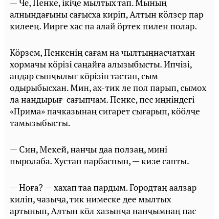
— Че, Пенке, iкiҷе мылтых тап. Мының
алнындағыны сағысха кирiп, Алтын кӧлзер пар
килеең. Иирге хас па алай ӧртек пилен полар.
Кӧрзем, Пенкенiң сағам на чылтыңнасчатхан
хормачы кӧрiзi саңайға алызыбысты. Ипчiзi,
андар сынҷылығ кӧрiзiн тастап, сым
одырыбысхан. Мин, ах-тик ле пол парып, сымох
ла нандырығ сағыпчам. Пенке, пес иңнiндегi
«Прима» пачказынаң сигарет сығарып, кӧӧлҷе
тамызыбысты.
— Син, Мекей, нанҷы даа ползаң, минi
пыролаба. Хустап парбаспын, — кизе сапты.
— Ноға? — хахап таа пардым. Городтаң аалзар
килiп, чазыҷа, тик нимеске дее мылтых
артынып, Алтын кӧл хазынҷа нанҷымнаң пас