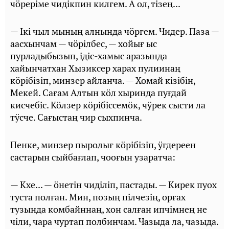
чӧрерiме чидiкпин килгем. А ол, тiзең...
— Iкi чыл мының алнында чӧргем. Чидер. Паза —
аасхынчам — чӧрiлбес, — хойығ ыс
пурладыбызып, iдiс-хамыс аразында
хайынчатхан Хызиксер харах пулиинаң
кӧрiбiзiп, минзер айланча. — Хомай кiзiбiн,
Мекей. Сағам Алтын кӧл хыринда пуғдай
кисчебiс. Кӧлзер кӧрiбiссемӧк, чӱрек сысти ла
тӱсче. Сағыстаң чир сыхпинча.
Пенке, минзер пыролығ кӧрiбiзiп, ӱгдереен
састарын сыйбағлап, чооғын узаратча:
— Кхе... — ӧнетiн чидiлiп, пастады. — Кирек пуох
туста полған. Мин, позың пiлчезiң, орғах
тузында комбайннаң, хон салған ипчiмнең не
чiли, чара чуртап полбинчам. Чазыда ла, чазыда.