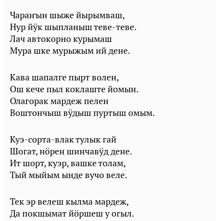
Чараҥын шыже йырымваш,
Нур йӱк шыпланыш теве-теве.
Лач автокорно курымаш
Мура шке мурыжым ий дене.
Кава шапалге пырт волен,
Ош кече пыл коклаште йомын.
Олагорак мардеж пелен
Воштончыш вӱдыш пуртыш омым.
Куэ-сорта-влак тулык гай
Шогат, нӧрен шинчавӱд дене.
Ит шорт, куэр, вашке толам,
Тый мыйым ынде вучо веле.
Тек эр велеш кылма мардеж,
Да покшымат йӧршеш у огыл.