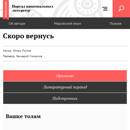
Портал национальных
литератур
Об авторе
Марийский язык
Поэзия
Скоро вернусь
Автор:
Игорь Попов
Перевод:
Геннадий Смирнов
Оригинал
Литературный перевод
Подстрочник
Вашке толам