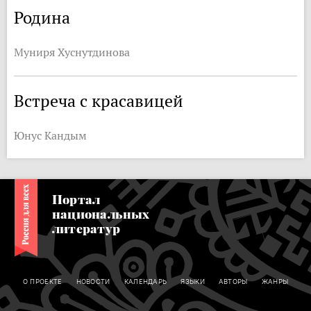
Родина
Муниря Хуснутдинова
Встреча с красавицей
Юнус Кандым
Портал
национальных
литератур
О ПРОЕКТЕ
НОВОСТИ
КАЛЕНДАРЬ
ЯЗЫКИ
АВТОРЫ
ЖАНРЫ