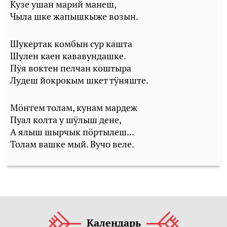
Кузе ушан марий манеш,
Чыла шке жапышкыже возын.
Шукертак комбын сур кашта
Шулен каен кававундашке.
Пӱя воктен пелчан коштыра
Лудеш йокрокым шкет тӱняште.
Мӧҥгем толам, кунам мардеж
Пуал колта у шӱлыш дене,
А ялыш шырчык пӧртылеш...
Толам вашке мый. Вучо веле.
Календарь