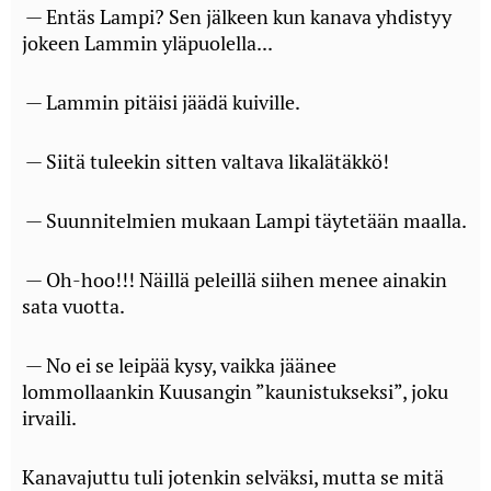
— Entäs Lampi? Sen jälkeen kun kanava yhdistyy
jokeen Lammin yläpuolella...
— Lammin pitäisi jäädä kuiville.
— Siitä tuleekin sitten valtava likalätäkkö!
— Suunnitelmien mukaan Lampi täytetään maalla.
— Oh-hoo!!! Näillä peleillä siihen menee ainakin
sata vuotta.
— No ei se leipää kysy, vaikka jäänee
lommollaankin Kuusangin ”kaunistukseksi”, joku
irvaili.
Kanavajuttu tuli jotenkin selväksi, mutta se mitä