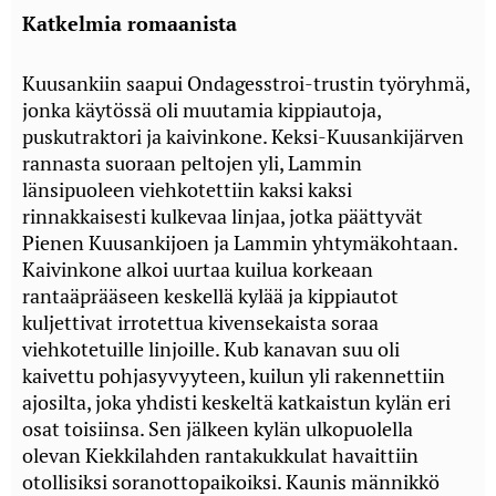
Katkelmia romaanista
Kuusankiin saapui Ondagesstroi-trustin työryhmä,
jonka käytössä oli muutamia kippiautoja,
puskutraktori ja kaivinkone. Keksi-Kuusankijärven
rannasta suoraan peltojen yli, Lammin
länsipuoleen viehkotettiin kaksi kaksi
rinnakkaisesti kulkevaa linjaa, jotka päättyvät
Pienen Kuusankijoen ja Lammin yhtymäkohtaan.
Kaivinkone alkoi uurtaa kuilua korkeaan
rantaäprääseen keskellä kylää ja kippiautot
kuljettivat irrotettua kivensekaista soraa
viehkotetuille linjoille. Kub kanavan suu oli
kaivettu pohjasyvyyteen, kuilun yli rakennettiin
ajosilta, joka yhdisti keskeltä katkaistun kylän eri
osat toisiinsa. Sen jälkeen kylän ulkopuolella
olevan Kiekkilahden rantakukkulat havaittiin
otollisiksi soranottopaikoiksi. Kaunis männikkö