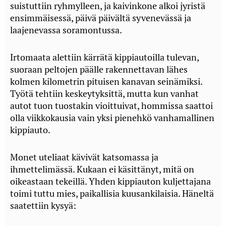
suistuttiin ryhmylleen, ja kaivinkone alkoi jyristä
ensimmäisessä, päivä päivältä syvenevässä ja
laajenevassa soramontussa.
Irtomaata alettiin kärrätä kippiautoilla tulevan,
suoraan peltojen päälle rakennettavan lähes
kolmen kilometrin pituisen kanavan seinämiksi.
Työtä tehtiin keskeytyksittä, mutta kun vanhat
autot tuon tuostakin vioittuivat, hommissa saattoi
olla viikkokausia vain yksi pienehkö vanhamallinen
kippiauto.
Monet uteliaat kävivät katsomassa ja
ihmettelimässä. Kukaan ei käsittänyt, mitä on
oikeastaan tekeillä. Yhden kippiauton kuljettajana
toimi tuttu mies, paikallisia kuusankilaisia. Häneltä
saatettiin kysyä: