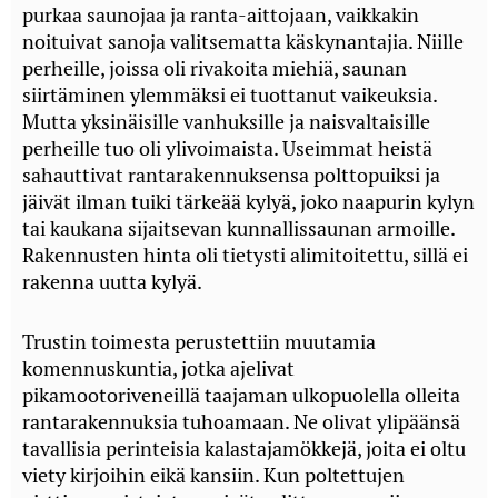
purkaa saunojaa ja ranta-aittojaan, vaikkakin
noituivat sanoja valitsematta käskynantajia. Niille
perheille, joissa oli rivakoita miehiä, saunan
siirtäminen ylemmäksi ei tuottanut vaikeuksia.
Mutta yksinäisille vanhuksille ja naisvaltaisille
perheille tuo oli ylivoimaista. Useimmat heistä
sahauttivat rantarakennuksensa polttopuiksi ja
jäivät ilman tuiki tärkeää kylyä, joko naapurin kylyn
tai kaukana sijaitsevan kunnallissaunan armoille.
Rakennusten hinta oli tietysti alimitoitettu, sillä ei
rakenna uutta kylyä.
Trustin toimesta perustettiin muutamia
komennuskuntia, jotka ajelivat
pikamootoriveneillä taajaman ulkopuolella olleita
rantarakennuksia tuhoamaan. Ne olivat ylipäänsä
tavallisia perinteisia kalastajamökkejä, joita ei oltu
viety kirjoihin eikä kansiin. Kun poltettujen