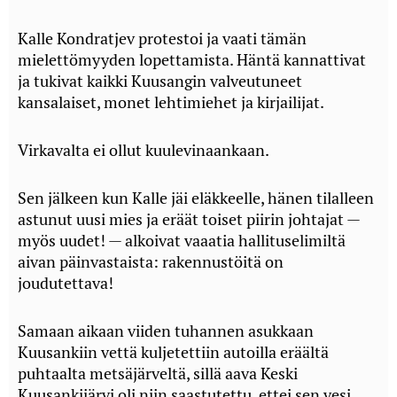
Kalle Kondratjev protestoi ja vaati tämän
mielettömyyden lopettamista. Häntä kannattivat
ja tukivat kaikki Kuusangin valveutuneet
kansalaiset, monet lehtimiehet ja kirjailijat.
Virkavalta ei ollut kuulevinaankaan.
Sen jälkeen kun Kalle jäi eläkkeelle, hänen tilalleen
astunut uusi mies ja eräät toiset piirin johtajat —
myös uudet! — alkoivat vaaatia hallituselimiltä
aivan päinvastaista: rakennustöitä on
joudutettava!
Samaan aikaan viiden tuhannen asukkaan
Kuusankiin vettä kuljetettiin autoilla eräältä
puhtaalta metsäjärveltä, sillä aava Keski
Kuusankijärvi oli niin saastutettu, ettei sen vesi