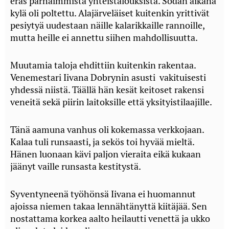
eräs parhaimmista yhteistalouksista. Sodan aikana
kylä oli poltettu. Alajärveläiset kuitenkin yrittivät
pesiytyä uudestaan näille kalarikkaille rannoille,
mutta heille ei annettu siihen mahdollisuutta.
Muutamia taloja ehdittiin kuitenkin rakentaa.
Venemestari Iivana Dobrynin asusti vakituisesti
yhdessä niistä. Täällä hän kesät keitoset rakensi
veneitä sekä piirin laitoksille että yksityistilaajille.
Tänä aamuna vanhus oli kokemassa verkkojaan.
Kalaa tuli runsaasti, ja sekös toi hyvää mieltä.
Hänen luonaan kävi paljon vieraita eikä kukaan
jäänyt vaille runsasta kestitystä.
Syventyneenä työhönsä Iivana ei huomannut
ajoissa niemen takaa lennähtänyttä kiitäjää. Sen
nostattama korkea aalto heilautti venettä ja ukko