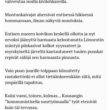
vahventaa isoilla kivilohkareilla.
Montunkaivajat ahersivat entisessä hikisessä
hommassaan, ilman näkyviä muutoksia.
Entisen nuoren koivikon keskellä ollutta ja nyt
orvoksi jäänyttä harmaata keloutunutta Lönnrotin
mäntyä piiskasivat kolkot syyssateet ja
myrskyiseltä järveltä kantautuneet tuulen puuskat
repivät sälöjä sen harmaasta pinnasta.
Vain puun juurille tolppaan kiinnitetty
rautakettinki ei ollut tietäänkseenkään siitä, mitä
ympärillä tapahtuu.
Kului vuosi, toinen, kolmas... Kuusangin
”kommunistisella suurtyömaalla” työt etenivät
kuin täi tervassa.