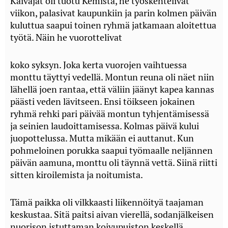
Kaivajat oli tuotu Kemistä, he työskentelivät
viikon, palasivat kaupunkiin ja parin kolmen päivän
kuluttua saapui toinen ryhmä jatkamaan aloitettua
työtä. Näin he vuorottelivat
koko syksyn. Joka kerta vuorojen vaihtuessa
monttu täyttyi vedellä. Montun reuna oli näet niin
lähellä joen rantaa, että väliin jäänyt kapea kannas
päästi veden lävitseen. Ensi töikseen jokainen
ryhmä rehki pari päivää montun tyhjentämisessä
ja seinien laudoittamisessa. Kolmas päivä kului
juopottelussa. Mutta mikään ei auttanut. Kun
pohmeloinen porukka saapui työmaalle neljännen
päivän aamuna, monttu oli täynnä vettä. Siinä riitti
sitten kiroilemista ja noitumista.
Tämä paikka oli vilkkaasti liikennöityä taajaman
keskustaa. Sitä paitsi aivan vierellä, sodanjälkeisen
nuorison istuttaman koivupuiston keskellä