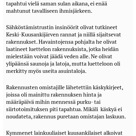
tapahtui vielä saman sulan aikana, ei enää
mahtunut tavalliseen ihmisjärkeen.
Sähköstämistrustin insinöörit olivat tutkineet
Keski-Kuusankijärven rannat ja niillä sijaitsevat
rakennukset. Havaintojensa pohjalta he olivat
laatineet luettelon rakennuksista, jotka heidän
mielestään voivat jäädä veden alle. Ne olivat
ylipäänsä saunoja ja latoja, mutta luetteloon oli
merkitty myös useita asuintaloja.
Rakennusten omistajille lähetettiin käskykirjeet,
joissa oli mainittu rakennuksen hinta ja
määräpäivä mihin mennessä purku- tai
siirtotoimituksen piti tapahtua. Mikäli käskyä ei
noudateta, rakennus puretaan omistajan laskuun.
Kymmenet lainkuuliaiset kuusankilaiset alkoivat