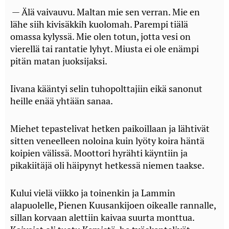
— Älä vaivauvu. Maltan mie sen verran. Mie en
lähe siih kivisäkkih kuolomah. Parempi tiälä
omassa kylyssä. Mie olen totun, jotta vesi on
vierellä tai rantatie lyhyt. Miusta ei ole enämpi
pitän matan juoksijaksi.
Iivana kääntyi selin tuhopolttajiin eikä sanonut
heille enää yhtään sanaa.
Miehet tepastelivat hetken paikoillaan ja lähtivät
sitten veneelleen noloina kuin lyöty koira häntä
koipien välissä. Moottori hyrähti käyntiin ja
pikakiitäjä oli häipynyt hetkessä niemen taakse.
Kului vielä viikko ja toinenkin ja Lammin
alapuolelle, Pienen Kuusankijoen oikealle rannalle,
sillan korvaan alettiin kaivaa suurta monttua.