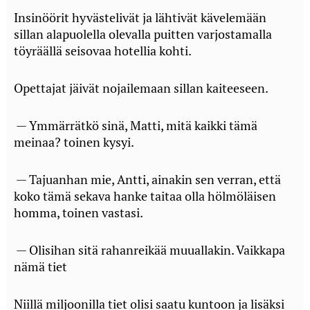
Insinöörit hyvästelivät ja lähtivät kävelemään
sillan alapuolella olevalla puitten varjostamalla
töyräällä seisovaa hotellia kohti.
Opettajat jäivät nojailemaan sillan kaiteeseen.
— Ymmärrätkö sinä, Matti, mitä kaikki tämä
meinaa? toinen kysyi.
— Tajuanhan mie, Antti, ainakin sen verran, että
koko tämä sekava hanke taitaa olla hölmöläisen
homma, toinen vastasi.
— Olisihan sitä rahanreikää muuallakin. Vaikkapa
nämä tiet
Niillä miljoonilla tiet olisi saatu kuntoon ja lisäksi