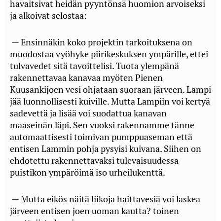
havaitsivat heidän pyyntönsä huomion arvoiseksi
ja alkoivat selostaa:
— Ensinnäkin koko projektin tarkoituksena on
muodostaa vyöhyke piirikeskuksen ympärille, ettei
tulvavedet sitä tavoittelisi. Tuota ylempänä
rakennettavaa kanavaa myöten Pienen
Kuusankijoen vesi ohjataan suoraan järveen. Lampi
jää luonnollisesti kuiville. Mutta Lampiin voi kertyä
sadevettä ja lisää voi suodattua kanavan
maaseinän läpi. Sen vuoksi rakennamme tänne
automaattisesti toimivan pumppuaseman että
entisen Lammin pohja pysyisi kuivana. Siihen on
ehdotettu rakennettavaksi tulevaisuudessa
puistikon ympäröimä iso urheilukenttä.
— Mutta eikös näitä liikoja haittavesiä voi laskea
järveen entisen joen uoman kautta? toinen