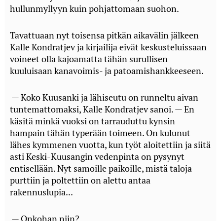
hullunmyllyyn kuin pohjattomaan suohon.
Tavattuaan nyt toisensa pitkän aikavälin jälkeen
Kalle Kondratjev ja kirjailija eivät keskusteluissaan
voineet olla kajoamatta tähän surullisen
kuuluisaan kanavoimis- ja patoamishankkeeseen.
— Koko Kuusanki ja lähiseutu on runneltu aivan
tuntemattomaksi, Kalle Kondratjev sanoi. — En
käsitä minkä vuoksi on tarrauduttu kynsin
hampain tähän typerään toimeen. On kulunut
lähes kymmenen vuotta, kun työt aloitettiin ja siitä
asti Keski-Kuusangin vedenpinta on pysynyt
entisellään. Nyt samoille paikoille, mistä taloja
purttiin ja poltettiin on alettu antaa
rakennuslupia...
— Onkohan niin?