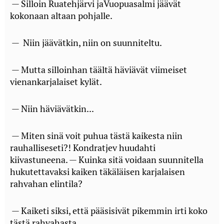
— Silloin Ruatehjärvi jaVuopuasalmi jäävät
kokonaan altaan pohjalle.
— Niin jäävätkin, niin on suunniteltu.
— Mutta silloinhan täältä häviävät viimeiset
vienankarjalaiset kylät.
— Niin häviävätkin...
— Miten sinä voit puhua tästä kaikesta niin
rauhalliseseti?! Kondratjev huudahti
kiivastuneena. — Kuinka sitä voidaan suunnitella
hukutettavaksi kaiken täkäläisen karjalaisen
rahvahan elintila?
— Kaiketi siksi, että pääsisivät pikemmin irti koko
tästä rahvahasta...