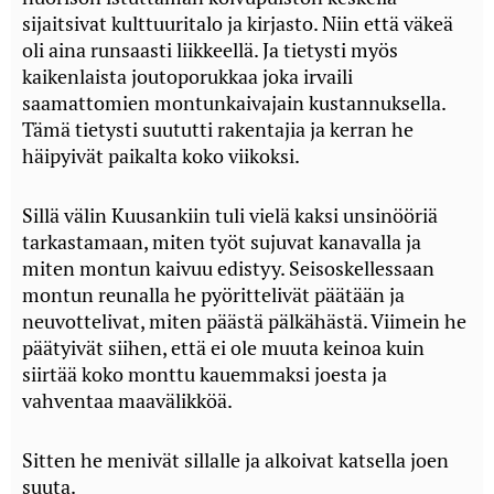
sijaitsivat kulttuuritalo ja kirjasto. Niin että väkeä
oli aina runsaasti liikkeellä. Ja tietysti myös
kaikenlaista joutoporukkaa joka irvaili
saamattomien montunkaivajain kustannuksella.
Tämä tietysti suututti rakentajia ja kerran he
häipyivät paikalta koko viikoksi.
Sillä välin Kuusankiin tuli vielä kaksi unsinööriä
tarkastamaan, miten työt sujuvat kanavalla ja
miten montun kaivuu edistyy. Seisoskellessaan
montun reunalla he pyörittelivät päätään ja
neuvottelivat, miten päästä pälkähästä. Viimein he
päätyivät siihen, että ei ole muuta keinoa kuin
siirtää koko monttu kauemmaksi joesta ja
vahventaa maavälikköä.
Sitten he menivät sillalle ja alkoivat katsella joen
suuta.