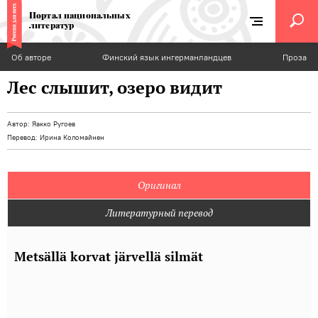
Портал национальных
литератур
Об авторе
Финский язык ингерманландцев
Проза
Лес слышит, озеро видит
Автор:
Яакко Ругоев
Перевод:
Ирина Коломайнен
Оригинал
Литературный перевод
Metsällä korvat järvellä silmät