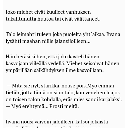
Joko miehet eivät kuulleet vanhuksen
tukahtunutta huutoa tai eivät välittäneet.
Talo leimahti tuleen joka puolelta yht´aikaa. Iivana
lysähti maahan niille jalansijoilleen...
Hän heräsi siihen, että joku kasteli hänen
kasvojaan viileällä vedellä. Miehet seisoivat hänen
ympärillään säikähdyksen ilme kasvoillaan.
— Mitä sie nyt, starikka, nouse pois.Myö emmäi
tietäh, jotta tämä on siun talo, kun venehen luajos
on toisen talon kohdalla, eräs mies sanoi karjalaksi.
— Myö erehtymä... Prosti meitä.
Iivana nousi vaivoin jaloilleen, katsoi jokaista