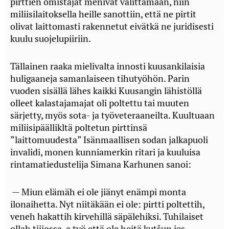
pirttien omistajat menivät valittamaan, niin
miliisilaitoksella heille sanottiin, että ne pirtit
olivat laittomasti rakennetut eivätkä ne juridisesti
kuulu suojelupiiriin.
Tällainen raaka mielivalta innosti kuusankilaisia
huligaaneja samanlaiseen tihutyöhön. Parin
vuoden sisällä lähes kaikki Kuusangin lähistöllä
olleet kalastajamajat oli poltettu tai muuten
särjetty, myös sota- ja työveteraaneilta. Kuultuaan
miliisipäällikltä poltetun pirttinsä
”laittomuudesta” Isänmaallisen sodan jalkapuoli
invalidi, monen kunniamerkin ritari ja kuuluisa
rintamatiedustelija Simana Karhunen sanoi:
— Miun elämäh ei ole jiänyt enämpi monta
ilonaihetta. Nyt niitäkään ei ole: pirtti poltettih,
veneh hakattih kirvehillä säpälehiksi. Tuhilaiset
ollah tiijossa, a työ että ole heitä kutšun ies