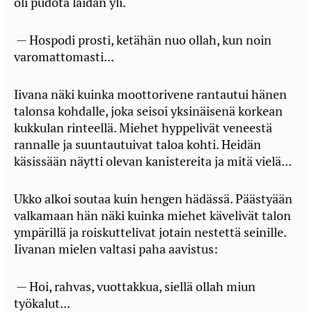
oli pudota laidan yli.
— Hospodi prosti, ketähän nuo ollah, kun noin
varomattomasti...
Iivana näki kuinka moottorivene rantautui hänen
talonsa kohdalle, joka seisoi yksinäisenä korkean
kukkulan rinteellä. Miehet hyppelivät veneestä
rannalle ja suuntautuivat taloa kohti. Heidän
käsissään näytti olevan kanistereita ja mitä vielä...
Ukko alkoi soutaa kuin hengen hädässä. Päästyään
valkamaan hän näki kuinka miehet kävelivät talon
ympärillä ja roiskuttelivat jotain nestettä seinille.
Iivanan mielen valtasi paha aavistus:
— Hoi, rahvas, vuottakkua, siellä ollah miun
työkalut...