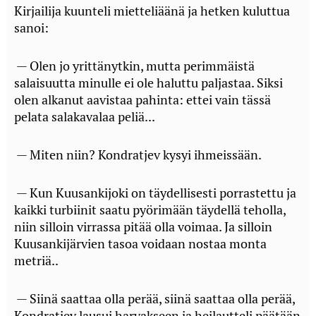
Kirjailija kuunteli mietteliäänä ja hetken kuluttua
sanoi:
— Olen jo yrittänytkin, mutta perimmäistä
salaisuutta minulle ei ole haluttu paljastaa. Siksi
olen alkanut aavistaa pahinta: ettei vain tässä
pelata salakavalaa peliä...
— Miten niin? Kondratjev kysyi ihmeissään.
— Kun Kuusankijoki on täydellisesti porrastettu ja
kaikki turbiinit saatu pyörimään täydellä teholla,
niin silloin virrassa pitää olla voimaa. Ja silloin
Kuusankijärvien tasoa voidaan nostaa monta
metriä..
— Siinä saattaa olla perää, siinä saattaa olla perää,
Kondratjev lausui harvakseen ja heilautteli päätään