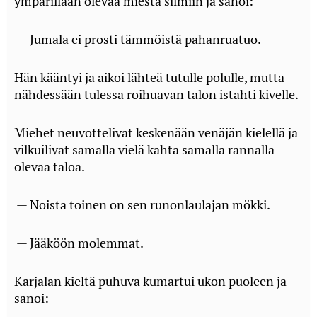
ympärillään olevaa miestä silmiin ja sanoi:
— Jumala ei prosti tämmöistä pahanruatuo.
Hän kääntyi ja aikoi lähteä tutulle polulle, mutta
nähdessään tulessa roihuavan talon istahti kivelle.
Miehet neuvottelivat keskenään venäjän kielellä ja
vilkuilivat samalla vielä kahta samalla rannalla
olevaa taloa.
— Noista toinen on sen runonlaulajan mökki.
— Jääköön molemmat.
Karjalan kieltä puhuva kumartui ukon puoleen ja
sanoi: