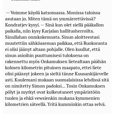
— Voimme käydä katsomassa. Monissa taloissa
asutaan jo. Miten tämä on ymmärrettävissä?
Kondratjev kysyi. — Sinä kun olet siellä pääkallon
paikalla, niin kysy Karjalan hallitusherroilta.
Sinullahan onmkokemusta. Sinun aloitteestasi
muutettiin sähköaseman paikkaa, että Ruokoranta
ei olisi jäänyt altaan pohjalle. Olen kuullut, että
sinun asioihin puuttumisesi tuloksena on
rakennettu myös Onkamuksen lietealtaan päähän
kolmen kilometrin pituinen maapato, ettei liete
olisi päässyt jokeen ja sieltä tänne Kuusankijärvelle
asti. Kuulemani mukaan suomalaisissa lehdissä sitä
on nimitetty Simon padoksi... Tosin Onkamuksen
pölyt ja myrkyt ovat kulkeutuneet ympäristöön
tuulen ja ehkä vewsienkin mukana kymmenien
kilometrien säteellä. Yritä kumminkin ottaa selvä.