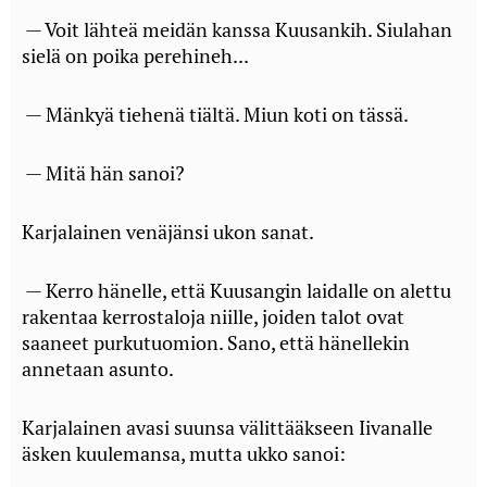
— Voit lähteä meidän kanssa Kuusankih. Siulahan
sielä on poika perehineh...
— Mänkyä tiehenä tiältä. Miun koti on tässä.
— Mitä hän sanoi?
Karjalainen venäjänsi ukon sanat.
— Kerro hänelle, että Kuusangin laidalle on alettu
rakentaa kerrostaloja niille, joiden talot ovat
saaneet purkutuomion. Sano, että hänellekin
annetaan asunto.
Karjalainen avasi suunsa välittääkseen Iivanalle
äsken kuulemansa, mutta ukko sanoi: