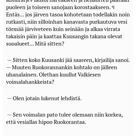
puoleen ja toiseen sanojaan korostaakseen. ױ
Entäs... jos järven tasoa kohotetaan todellakin noin
rutkasti, niin silloinhan kanavasta purkautuva vesi
törmää järviveteen kuin seinään ja alkaa virrata
takaisin päin ja kaattaa Kuusangin takana olevat
suoalueet... Mitä sitten?
— Sitten koko Kuusanki jää saareen, kirjailija sanoi.
— Muuten Ruokorannankin kohtalo on jälleen
uhanalainen. Olethan kuullut Valkiesen
voimalahankkeista?
— Olen jotain lukenut lehdistä.
— Sen voimalan pato tulee olemaan niin korkea,
että vesiallas hipoo Ruokorantaa.