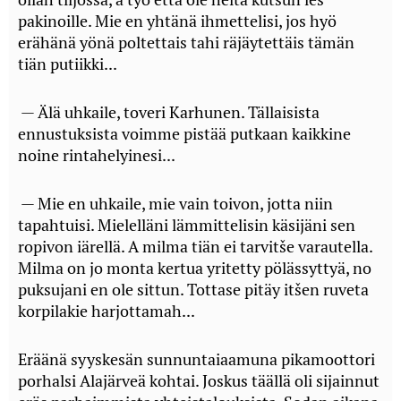
pakinoille. Mie en yhtänä ihmettelisi, jos hyö
erähänä yönä poltettais tahi räjäytettäis tämän
tiän putiikki...
— Älä uhkaile, toveri Karhunen. Tällaisista
ennustuksista voimme pistää putkaan kaikkine
noine rintahelyinesi...
— Mie en uhkaile, mie vain toivon, jotta niin
tapahtuisi. Mielelläni lämmittelisin käsijäni sen
ropivon iärellä. A milma tiän ei tarvitše varautella.
Milma on jo monta kertua yritetty pölässyttyä, no
puksujani en ole sittun. Tottase pitäy itšen ruveta
korpilakie harjottamah...
Eräänä syyskesän sunnuntaiaamuna pikamoottori
porhalsi Alajärveä kohtai. Joskus täällä oli sijainnut