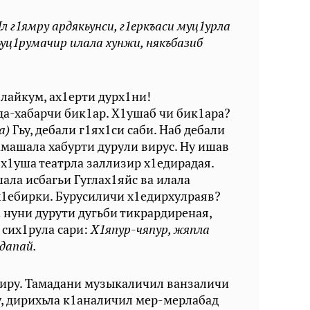
л г1ямру ардякьунси, г1еркъаси муц1урла
ъуц1румачир илала хунжи, някъбазиб
лайкум, ах1ерти дурх1ни!
а-хабарчи бик1ар. Х1ушаб чи бик1ара?
а)
Гьу, дебали г1ях1си саби. Наб дебали
амашала хабурти дурули вирус. Ну ишав
 х1уша театрла заллизир х1едирадая.
ла исбагьи Гуглах1яйс ва илала
 х1ебирки. Бурусиличи х1едирхулраяв?
 нуни дурути дугьби тикрардиреная,
 сих1рула сари:
Х1япур-чяпур, жяпла
 дапай.
диру. Тамадани музыкаличил ванзаличи
у, дирихьла к1аналичил мер-мерлабад