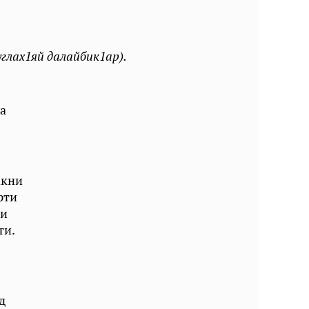
углах1яй далайбик1ар).
а
кни
ти
и
и.
д