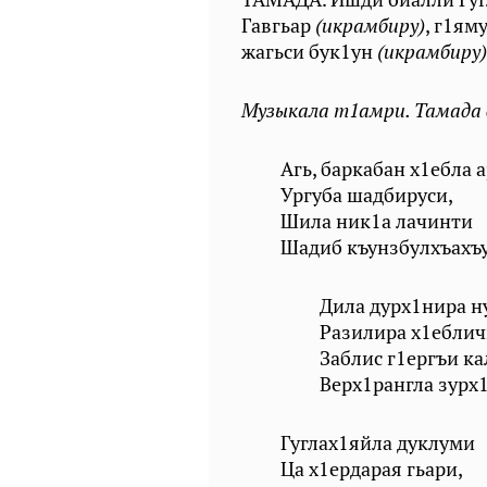
Гавгьар
(икрамбиру)
, г1ям
жагьси бук1ун
(икрамбиру)
Музыкала т1амри. Тамада д
Агь, баркабан х1ебла а
Ургуба шадбируси,
Шила ник1а лачинти
Шадиб къунзбулхъахъу
Дила дурх1нира ну
Разилира х1еблич
Заблис г1ергъи кал
Верх1рангла зурх1я
Гуглах1яйла дуклуми
Ца х1ердарая гьари,