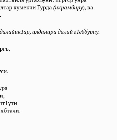
ултар кумекчи Гурда
(икрамбиру
), ва
.
алайик1ар, илданира далай г1еббурцу.
ргъ,
си.
ра
и,
т1ути
бтачи.