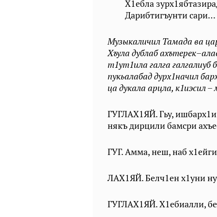
Х1ебла зурх1ябтазира
Дарибтигъунти сари…
Музыкаличил Тамада ва цар
Хъула дублаб ахътерек–ала
т1ут1ила галга галгалиуб 
пукьалабад дурх1начил барх
ца дукала арцла, к1иэсил – 
ГУГЛАХ1ЯЙ. Гьу, ишбарх1и 
някъ дирцили бамсри ахъес
ГУГ. Амма, неш, наб х1ейги
ЛАХ1ЯЙ. Белч1ен х1уни ну
ГУГЛАХ1ЯЙ. Х1ебиалли, бе