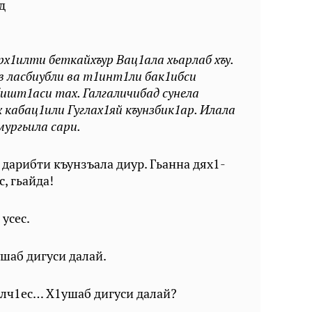
д
х1илти беткайхъур Вац1ала хьарлаб хъу.
в ласбиубли ва т1инт1ли бак1ибси
бишт1аси тах. Галгаличибад сунела
 кабац1или Гуглах1яй къунзбик1ар. Илала
мургьила сари.
дарибти къунзъала диур. Гьанна дях1-
, гьайда!
 усес.
шаб дигуси далай.
лч1ес… Х1ушаб дигуси далай?