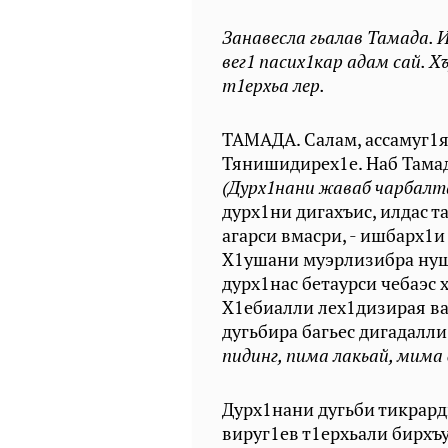
Занавесла гьалав Тамада. И
вег1 пасих1кар адам сай. Х
т1ерхьа лер.
ТАМАДА. Салам, ассамуг1я
Тянишидирех1е. Наб Тамад
(Дурх1нани жаваб чарбалт
дурх1ни дигахъис, илдас т
агарси вмасри, - ишбарх1и
Х1ушани муэрлизибра нуша
дурх1нас бетаурси чебаэс
Х1ебиалли лех1дизирая ва
дугьбира багьес дигадалли
пидинг, пима лакьай, мима
Дурх1нани дугьби тикрар
вируг1ев т1ерхьали бирхъ