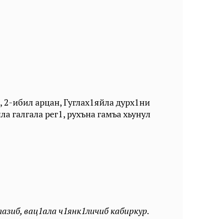
, 2-ибил арцан, Гуглах1яйла дурх1ни
1ила галгала рег1, рухъна гамъа хьунул
тазиб, вац1ала ч1янк1личиб кабиркур.