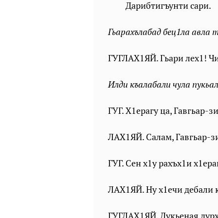
Дарибтигъунти сари.
Гьарахълабад бец1ла авла 
ГУГЛАХ1ЯЙ. Гьари лех1! Чи
Илди къалабали чула пукьал
ГУГ. Х1ерагу ца, Гавгьар-зи
ЛАХ1ЯЙ. Салам, Гавгьар-з
ГУГ. Сен х1у рахъх1и х1ер
ЛАХ1ЯЙ. Ну х1ечи дебали 
ГУГЛАХ1ЯЙ. Дукьеная дурх