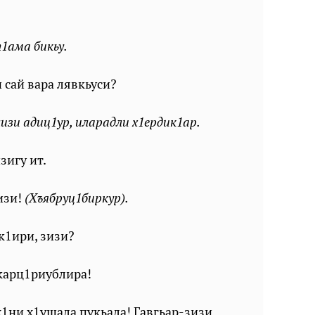
т1ама бикьу.
 сай вара лявкьуси?
изи адиц1ур, иларадли х1ердик1ар.
зигу ит.
изи!
(Хъябруц1биркур).
ак1ири, зизи?
карц1риублира!
1ни х1ушала пукьала! Гавгьар-зизи