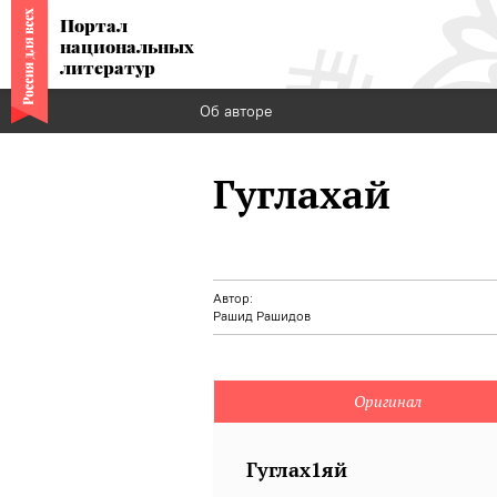
Портал
национальных
литератур
Об авторе
Гуглахай
Автор:
Рашид Рашидов
Оригинал
Гуглах1яй