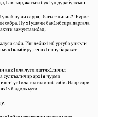
рда, Гавгьар, жагьси бук1ун дурабулхъан.
Х1ушаб ну чи саррал багьес дигив?! Бурис.
1яй сабра. Ну х1ушачи бак1ибсира даргала
рахъти замунтазибад.
луси саби. Иш лебих1иб ургуба ункъли
ш мях1камбиру, сенах1енну баракат
ли анк1ила луги иштях1личил
а сулкъаличир арх1я чурми
 иш т1ут1ила галгаличиб саби. Илар сари
Лах1яй адилкьути.
ру.
ах1яйла уртахъуни: пергер унра