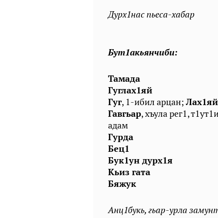
Дурх1нас пьеса-хабар
Бут1акьянчиби:
Тамада
Гуглах1яй
Гуг
, 1-ибил арцан;
Лах1яй
Гавгьар
, хъула рег1, т1ут
адам
Гурда
Бец1
Бук1ун дурх1я
Кьиз гата
Бяжук
Анц1букь, гьар-урла замун