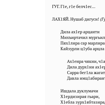
ГУГ. Г1е, г1е белч1ес…
ЛАХ1ЯЙ. Нушаб дигуси!
(Г
Дила ах1ер арцанти
Михъиртачил мургьил
Пях1лира сар марлира
Кайзурли ц1уба арцла
Ах1енра чякни, ч1а
Дила дурх1ни ах1ер
Сарра бег1ла жагат
Давла имц1абирант
Ишдала дуклумачи
Х1ердизирая гьари,
Х1ебла зурх1ябтазира