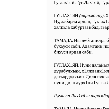
Гуглах1яй, Гуг, Лах1яй, Гу
ГУГЛАХ1ЯЙ
(икрамбиру)
. 
Ну, хабарла арцан, Гуглах
халкьла хабуртазибад, гьа
ТАМАДА. Иш лебтанилра ба
бухъуси саби. Адамтани и
бихуси арцан саби.
ГУГЛАХ1ЯЙ. Нуни далайас
дурабулхъан, х1яжланк1ил
дагьардулхъан. Дила пукьа
нуни дила дурх1ни Гуг ва 
Гугли ва Лах1яйли икрамби
ТАМАДА. Ишди биалли Гугл