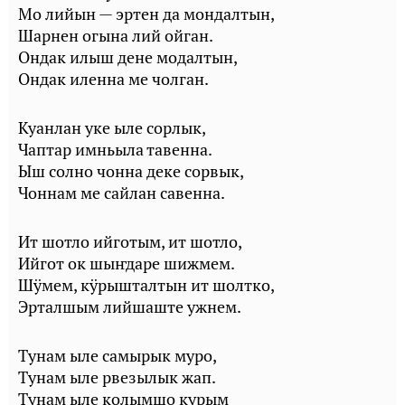
Мо лийын — эртен да мондалтын,
Шарнен огына лий ойган.
Ондак илыш дене модалтын,
Ондак иленна ме чолган.
Куанлан уке ыле сорлык,
Чаптар имньыла тавенна.
Ыш солно чонна деке сорвык,
Чоннам ме сайлан савенна.
Ит шотло ийготым, ит шотло,
Ийгот ок шыҥдаре шижмем.
Шӱмем, кӱрышталтын ит шолтко,
Эрталшым лийшаште ужнем.
Тунам ыле самырык муро,
Тунам ыле рвезылык жап.
Тунам ыле колымшо курым