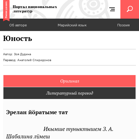
Портал национальных
литератур
Об авторе
Марийский язык
Поэзия
Юность
Автор:
Зоя Дудина
Перевод:
Анатолий Спиридонов
Оригинал
Литературный перевод
Эрелан йӧратыме тат
Икымше туныктышем З. А.
Шабалина лӱмеш