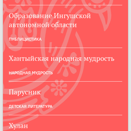
Образование Ингушской
автономной области
ПУБЛИЦИСТИКА
Хантыйская народная мудрость
НАРОДНАЯ МУДРОСТЬ
Парусник
ДЕТСКАЯ ЛИТЕРАТУРА
Хулан