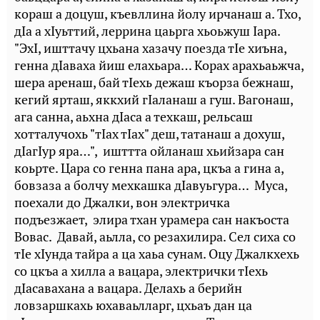
кораш а доцуш, къевллина йолу ирчанаш а. Тхо,
дIа а хIуьттий, леррина цаьрга хьоьжуш Iара.
"ЭхI, ишттачу цхьана хазачу поезда тIе хиъна,
генна дIаваха йиш елахьара… Корах арахьаьжча,
шера аренаш, бай тIехь дежаш къорза бежнаш,
кегий ярташ, яккхий гIаланаш а гуш. Вагонаш,
ага санна, аьхна дIаса а техкаш, рельсаш
хотталучохь "тIах тIах" деш, татанаш а дохуш,
дIагIур яра…", ишттта ойланаш хьийзара сан
коьрте. Цара со генна пана ара, цкъа а гина а,
бовзаза а болчу мехкашка дIавуьгура… Муса,
поехали до Джалки, вон электричка
подъезжает, элира тхан урамера сан накъоста
Вовас. Давай, аьлла, со резахилира. Сел сиха со
тIе хIунда тайра а ца хаьа сунам. Оцу Джалкхехь
со цкъа а хилла а вацара, электрички тIехь
дIасавахана а вацара. Делахь а берийн
ловзаршкахь юхаваьлларг, цхьаъ дан ца