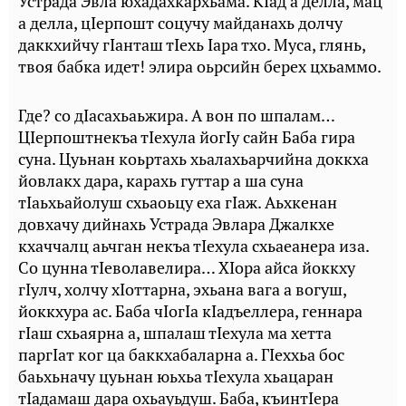
Устрада Эвла юхадахкархьама. КIад а делла, мац
а делла, цIерпошт соцучу майданахь долчу
даккхийчу гIанташ тIехь Iара тхо. Муса, глянь,
твоя бабка идет! элира оьрсийн берех цхьаммо.
Где? со дIасахьаьжира. А вон по шпалам…
ЦIерпоштнекъа тIехула йогIу сайн Баба гира
суна. Цуьнан коьртахь хьалахьарчийна доккха
йовлакх дара, карахь гуттар а ша суна
тIаьхьайолуш схьаоьцу еха гIаж. Аьхкенан
довхачу дийнахь Устрада Эвлара Джалкхе
кхаччалц аьчган некъа тIехула схьаеанера иза.
Со цунна тIеволавелира… ХIора айса йоккху
гIулч, холчу хIоттарна, эхьана вага а вогуш,
йоккхура ас. Баба чIогIа кIадъеллера, геннара
гIаш схьаярна а, шпалаш тIехула ма хетта
паргIат ког ца баккхабаларна а. ГIеххьа бос
баьхьначу цуьнан юьхьа тIехула хьацаран
тIадамаш дара охьауьдуш. Баба, къинтIера