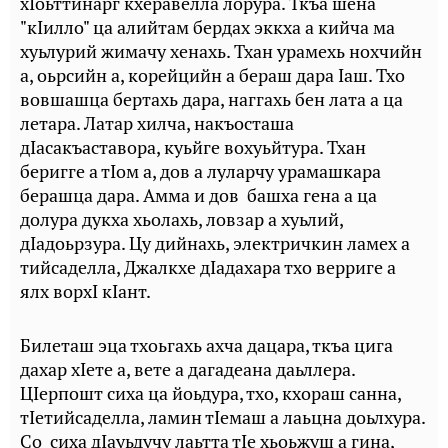
хIоьттинарг кхеравелла лорура. Ткъа шена
"кIилло" ца алийтам бердах эккха а кийча ма
хуьлурий жимачу хенахь. Тхан урамехь нохчийн
а, оьрсийн а, корейцийн а бераш дара Iаш. Тхо
вовшашца бертахь дара, наггахь бен лата а ца
летара. Латар хилча, накъосташа
дIасакъаставора, куьйге вохуьйтура. Тхан
беригге а тIом а, дов а луларчу урамашкара
берашца дара. Амма и дов башха гена а ца
долура дукха хьолахь, ловзар а хуьлий,
дIадоьрзура. Цу дийнахь, электричкин ламех а
тийсаделла, Джалкхе дIадахара тхо верриге а
ялх ворхI кIант.
Билеташ эца тхоьгахь ахча дацара, ткъа цига
дахар хIете а, вете а дагадеана даьллера.
ЦIерпошт сиха ца йоьдура, тхо, кхораш санна,
тIетийсаделла, ламин тIемаш а лаьцна доьлхура.
Со сиха дIауьдучу лаьтта тIе хьоьжуш а гина,