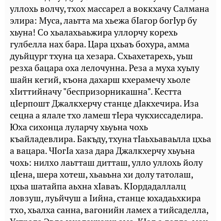
уллохь волчу, тхох массарел а воккхачу Салмана
элира: Муса, лаьтта ма хьежа бIагор богIур бу
хьуна! Со хьалахьаьжира уллорчу корехь
гулбелла нах бара. Цара цхьаъ бохура, амма
дуьйцург тхуна ца хезара. Схьахетарехь, уьш
резха бацара оха лелочунна. Реза а муха хуьлу
шайн кегий, къона дахарш кхерамечу хьоле
хIиттийначу "беспризорникашна". Кестта
цIерпошт Джалкхерчу станце дIакхечира. Иза
сецна а ялале тхо ламеш тIера чукхиссаделира.
Юха сихонца луларчу хьуьна чохь
къайладевлира. Бакъду, тхуна тIаьхьаваьлла цхьа
а вацара. ЧIогIа хаза дара Джалкхерчу хьуьна
чохь: нилхо лаьтташ дитташ, улло уллохь йолу
цIена, шера хотеш, хьаьъна хи долу татолаш,
цхьа шатайпа аьхна хIаваъ. КIордадаллалц
ловзуш, луьйчуш а Iийна, станце юхадаьхкира
тхо, хьалха санна, вагонийн ламех а тийсаделла,