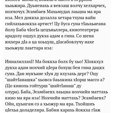
хьаьжира. Дуьненахь а вевзаш волчу хелхарчех,
нохчочух Эсамбаев Махьмудах лаьцна ма яра
иза. Мел доккха дозалла хетара тхуна вайн
сийлахьвоккха артист! Цу буса суна тIаьхьаеана
йолу Баба чIогIа цецъяьллера, кинотеатрера
арадолу оццул дукха адам а гина. Со шена
юххера дIа а ца хоьцуш, дIасабовлучу нахе
хьоьжуш лаьттара иза:
ИнналиллахI! Ма боккха болх бу хьо! ХIоккхул
дукха адам нохчий цIера бохуш бен гина дацкх
суна. Дан мукъане хIун ду кхузахь дерг? Оцу
"шайтIанашка" хьовса баьхкина хIорш массо а?
(Цо кинохь гойтурш "шайтIанаш" ду
олура). Баба, Эсамбаевх лаьцна нохчийн маттахь
кино ма яра иза! Нохчийн маттахь? Эсамбаевх?
Ойн, цуьнгам со а хьожур ма яра. Тхойшиъ
цIехьа доладелира. Бабин карахь йоккха гIаж