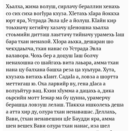
Хьалха, жима волуш, сирлачу бераллин хенахь
со сих сиха вогIура кхуза. ХIетахь хIара йоккха
юрт яра, Устрада Эвла цIе а йолуш. КIайн кир
тоьхначу кегийчу хазачу цIеношна хьалха
стоьмийн дитташ лаьттачу тийначу урамехь Iаш
бара тхан ненахой. ХIора аьхка, дешаран шо
чекхдаьлча, тхан нанас со Устрада Эвла
валавора. Чохь бер а доцуш Iаш болчу
ненахошна со шайгахь вита лаьара, амма тхан
нана цу балхана башха реза ца хуьлура. Хута,
кхузахь витахь кIант. СадаIа а, ловза а шортта
меттигаш ю. Оха ларвийр ву, гена дIаса а
волуьйтур вац. Кхин хIумма а дацахь а, дика
оьрсийн мотт Iемар ма бу цунна, урамерчу
берашца ловзуш лелаш. ТIаккха ишколехь деша
а атта хир ду, олура тхан ненавашас. Деллахь,
Вави, (тхан ненавешин цIе Баудди яра, амма
шен вешех Вави олура тхан нанас, иза шел