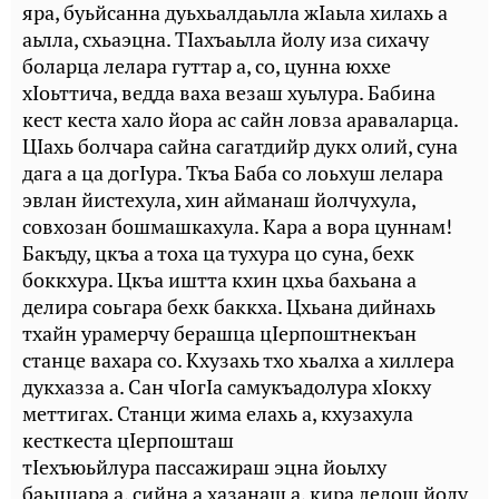
яра, буьйсанна дуьхьалдаьлла жIаьла хилахь а
аьлла, схьаэцна. ТIахъаьлла йолу иза сихачу
боларца лелара гуттар а, со, цунна юххе
хIоьттича, ведда ваха везаш хуьлура. Бабина
кест кеста хало йора ас сайн ловза араваларца.
ЦIахь болчара сайна сагатдийр дукх олий, суна
дага а ца догIура. Ткъа Баба со лоьхуш лелара
эвлан йистехула, хин айманаш йолчухула,
совхозан бошмашкахула. Кара а вора цуннам!
Бакъду, цкъа а тоха ца тухура цо суна, бехк
боккхура. Цкъа иштта кхин цхьа бахьана а
делира соьгара бехк баккха. Цхьана дийнахь
тхайн урамерчу берашца цIерпоштнекъан
станце вахара со. Кхузахь тхо хьалха а хиллера
дукхазза а. Сан чIогIа самукъадолура хIокху
меттигах. Станци жима елахь а, кхузахула
кесткеста цIерпошташ
тIехъюьйлура пассажираш эцна йоьлху
баьццара а, сийна а хазанаш а, кира лелош йолу