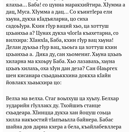
ялахьа… Баба! со цунна маракхийтира. ХIумма а
дац, Муса. ХIумма а дац… Со къинтIера ели
хьуна, дукха кIадъяларна, цо сиха
садоьIура. Кхин гIур ваций хьо, ца хоттуш
цхьанхьа а? Цунах дукха чIогIа къахетарна, со
вилхира: ХIанхIа, Баба, кхин гIур вац хьуна!
Делан дуьхьа гIур вац, хьоьга ца хоттуш кхин
цхьанхьа а. Дика ду, сан хьомениг. Хьуна цхьаъ
хиларна ма кхоьру Баба. Хьо лазавахь, хьуна
цхьаъ хилахь, оха хIун дан деза? Сан бIаьргех
шен кисанара схьадаьккхина доккха кIайн
йовлакх хьаькхира цо:
Велха ма велха. Стаг воьлхуш ца хуьлу. Белхар
зударийн гIуллакх ду. Тхойшиъ станце
схьадеара. ХIинцца дукха хан йоцуш соьца
хилла накъостий тIапъаьлла байнера. Бабас
шайна дов дарна кхера а бела, къайлабевллера