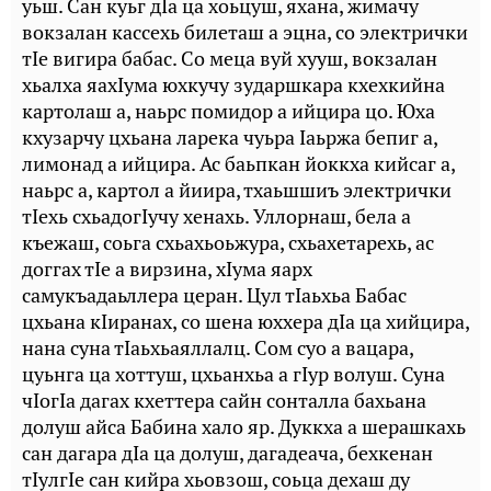
уьш. Сан куьг дIа ца хоьцуш, яхана, жимачу
вокзалан кассехь билеташ а эцна, со электрички
тIе вигира бабас. Со меца вуй хууш, вокзалан
хьалха яахIума юхкучу зударшкара кхехкийна
картолаш а, наьрс помидор а ийцира цо. Юха
кхузарчу цхьана ларека чуьра Iаьржа бепиг а,
лимонад а ийцира. Ас баьпкан йоккха кийсаг а,
наьрс а, картол а йиира, тхаьшшиъ электрички
тIехь схьадогIучу хенахь. Уллорнаш, бела а
къежаш, соьга схьахьоьжура, схьахетарехь, ас
доггах тIе а вирзина, хIума яарх
самукъадаьллера церан. Цул тIаьхьа Бабас
цхьана кIиранах, со шена юххера дIа ца хийцира,
нана суна тIаьхьаяллалц. Сом суо а вацара,
цуьнга ца хоттуш, цхьанхьа а гIур волуш. Суна
чIогIа дагах кхеттера сайн сонталла бахьана
долуш айса Бабина хало яр. Дуккха а шерашкахь
сан дагара дIа ца долуш, дагадеача, бехкенан
тIулгIе сан кийра хьовзош, соьца дехаш ду