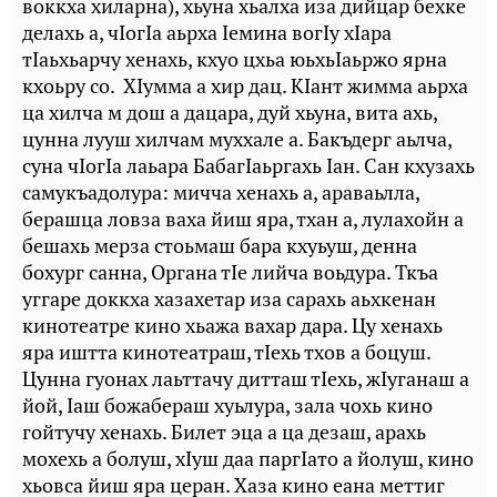
воккха хиларна), хьуна хьалха иза дийцар бехке
делахь а, чIогIа аьрха Iемина вогIу хIара
тIаьхьарчу хенахь, кхуо цхьа юьхьIаьржо ярна
кхоьру со. ХIумма а хир дац. КIант жимма аьрха
ца хилча м дош а дацара, дуй хьуна, вита ахь,
цунна лууш хилчам муххале а. Бакъдерг аьлча,
суна чIогIа лаьара БабагIаьргахь Iан. Сан кхузахь
самукъадолура: мичча хенахь а, араваьлла,
берашца ловза ваха йиш яра, тхан а, лулахойн а
бешахь мерза стоьмаш бара кхуьуш, денна
бохург санна, Органа тIе лийча воьдура. Ткъа
уггаре доккха хазахетар иза сарахь аьхкенан
кинотеатре кино хьажа вахар дара. Цу хенахь
яра иштта кинотеатраш, тIехь тхов а боцуш.
Цунна гуонах лаьттачу дитташ тIехь, жIуганаш а
йой, Iаш божабераш хуьлура, зала чохь кино
гойтучу хенахь. Билет эца а ца дезаш, арахь
мохехь а болуш, хIуш даа паргIато а йолуш, кино
хьовса йиш яра церан. Хаза кино еана меттиг