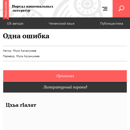
Портал национальных
литератур
Об авторе
Чеченский язык
Публицистика
Одна ошибка
Автор:
Муса Арсанукаев
Перевод:
Муса Арсанукаев
Оригинал
Литературный перевод
Цхьа гIалат