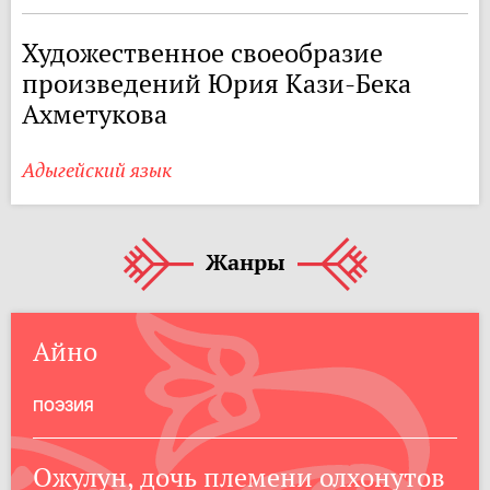
Художественное своеобразие
произведений Юрия Кази-Бека
Ахметукова
Адыгейский язык
Жанры
Айно
ПОЭЗИЯ
Ожулун, дочь племени олхонутов