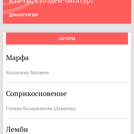
Кто ты, Субэдей-багатур?
ДРАМАТУРГИЯ
АВТОРЫ
Марфа
Владимир Матвеев
Соприкосновение
Галина Базаржапова (Дашеева)
Лемби