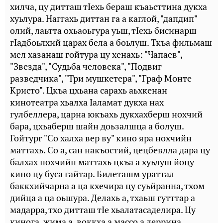
хилча, цу дитташ тIехь бераш къаьсттина дукха
хуьлура. Наггахь диттан га а каглой, "дапдип"
олий, лаьтта охьаоьгура уьш, тIехь бисинарш
гIадбоьлхий царах бела а боьлуш. Ткъа фильмаш
мел хазанаш гойтура цу хенахь: "Чапаев",
"Звезда", "Судьба человека", "Подвиг
разведчика", "Три мушкетера", "Граф Монте
Кристо". Цкъа цхьана сарахь аьхкенан
кинотеатра хьалха Iаламат дукха нах
гулбеллера, царна юкъахь дукхахберш нохчий
бара, цхьаберш шайн доьзалшца а болуш.
Гойтург "Со халха вер ву" кино яра нохчийн
маттахь. Со а, сан накъостий, цецбевлла дара цу
балхах нохчийн маттахь цкъа а хуьлуш йоцу
кино цу буса гайтар. Билеташм ураттал
баккхийчарна а ца кхечира цу суьйранна, тхом
дийца а ца оьшура. Делахь а, тхаьш гутттар а
мадарра, тхо дитташ тIе хьалатасаделира. Цу
кинога жима а, воккха а массо а леррина