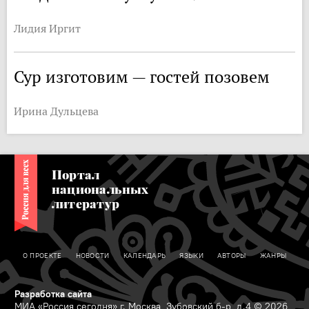
Лидия Иргит
Сур изготовим — гостей позовем
Ирина Дульцева
Портал
национальных
литератур
О ПРОЕКТЕ
НОВОСТИ
КАЛЕНДАРЬ
ЯЗЫКИ
АВТОРЫ
ЖАНРЫ
Разработка сайта
МИА «Россия сегодня» г. Москва, Зубовский б-р, д.4 © 2026