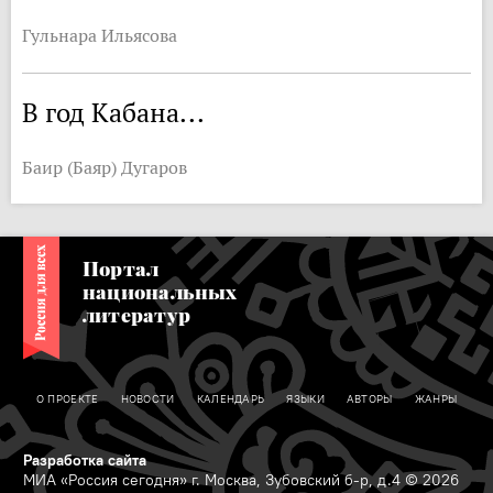
Гульнара Ильясова
В год Кабана...
Баир (Баяр) Дугаров
Портал
национальных
литератур
О ПРОЕКТЕ
НОВОСТИ
КАЛЕНДАРЬ
ЯЗЫКИ
АВТОРЫ
ЖАНРЫ
Разработка сайта
МИА «Россия сегодня» г. Москва, Зубовский б-р, д.4 © 2026