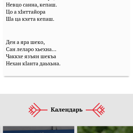
Невцо санна, кепаш.
Цо а хIиттайора
Ша ца кхета кепаш.
Ден а яра шеко,
Сан леларо хьехна…
Чаккхе язъян шекъа
Нехан кIанта даьхьна.
Календарь