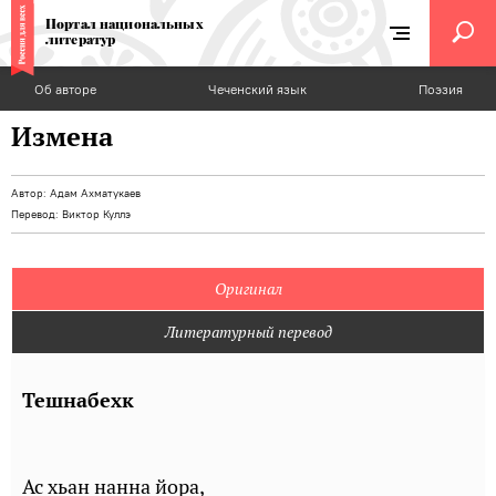
Портал национальных
литератур
Об авторе
Чеченский язык
Поэзия
Измена
Автор:
Адам Ахматукаев
Перевод:
Виктор Куллэ
Оригинал
Литературный перевод
Тешнабехк
Ас хьан нанна йора,