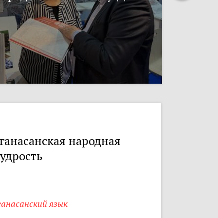
ганасанская народная
удрость
ганасанский язык