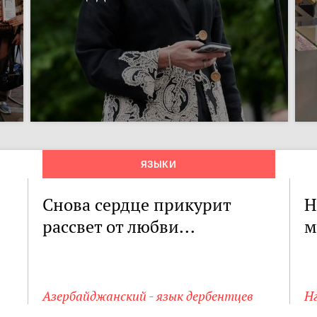
ЯЗЫКИ
Снова сердце прикурит
Н
рассвет от любви...
м
Азербайджанский - язык дербентцев
Н