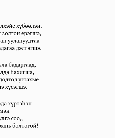
элхэйе хүбөөлэн,
 золгон ерэгшэ,
ан уулануудтаа
дагаа дэлгэгшэ.
ла бадаргаад,
лдэ һахигша,
додтол угтахые
э хүсэгшэ.
ада хүртэһэн
үмэн
лгэ соо,,
хань болтогой!