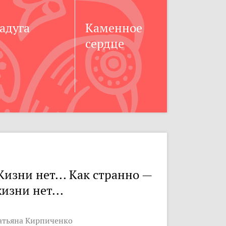
адуга
Каменное
сердце
изни нет... Как странно —
изни нет...
атьяна Кирпиченко