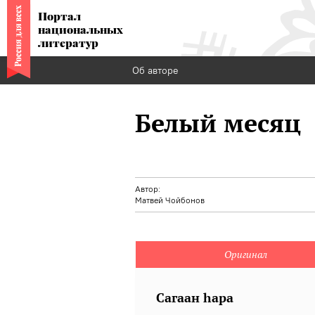
Портал
национальных
литератур
Об авторе
Белый месяц
Автор:
Матвей Чойбонов
Оригинал
Сагаан һара