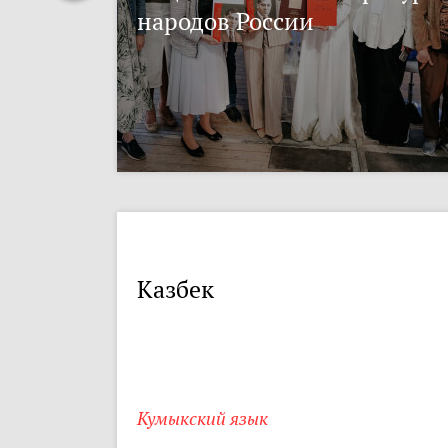
народов России
Казбек
Кумыкский язык