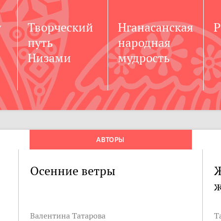
у
Творческий
Нганасанская
Р
путь
народная
Низами
мудрость
АВТОРЫ
Осенние ветры
Ж
ж
Валентина Татарова
Т