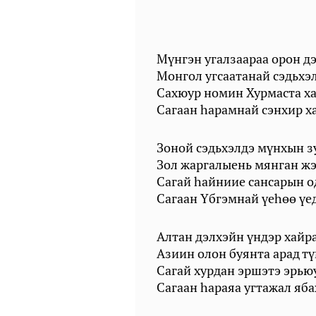
Мүнгэн угалзаараа орон д
Монгол угсаатанай сэдьхэл
Сахюур номин Хурмаста ха
Сагаан һарамнай сэнхир ха
Зоной сэдьхэлдэ мүнхын зу
Зол жаргалыень мянган жэ
Сагай һайниие сансарын о
Сагаан Үбгэмнай үеһөө үед
Алтан дэлхэйн үндэр хайр
Азиин олон буянта арад т
Сагай хурдан эршэтэ эрьюу
Сагаан һараяа угтажал яба