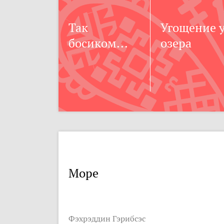
Так
Угощение 
босиком...
озера
Море
Фэхрэддин Гэрибсэс