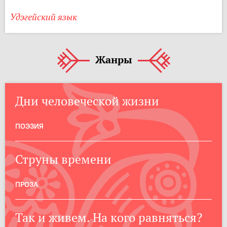
Удэгейский язык
Жанры
Дни человеческой жизни
ПОЭЗИЯ
Струны времени
ПРОЗА
Так и живем. На кого равняться?