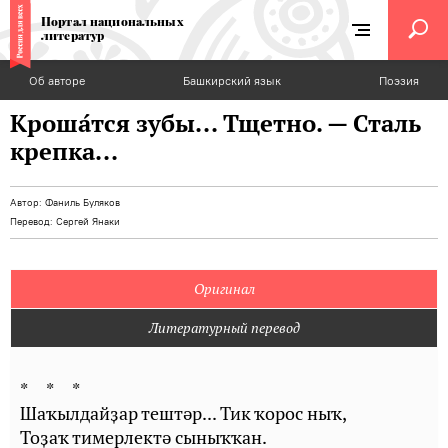
Портал национальных
литератур
Об авторе
Башкирский язык
Поэзия
Кроша́тся зубы... Тщетно. — Сталь
крепка...
Автор:
Фаниль Буляков
Перевод:
Сергей Янаки
Оригинал
Литературный перевод
* * *
Шаҡылдайҙар тештәр... Тик ҡорос ныҡ,
Тоҙаҡ тимерлектә сыныҡҡан.