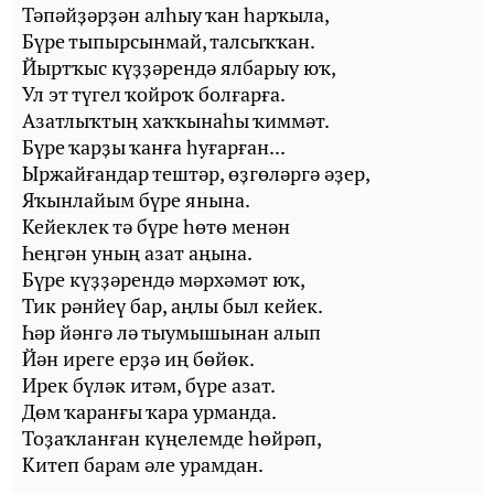
Тәпәйҙәрҙән алһыу ҡан һарҡыла,
Бүре тыпырсынмай, талсыҡҡан.
Йыртҡыс күҙҙәрендә ялбарыу юҡ,
Ул эт түгел ҡойроҡ болғарға.
Азатлыҡтың хаҡҡынаһы ҡиммәт.
Бүре ҡарҙы ҡанға һуғарған...
Ыржайғандар тештәр, өҙгөләргә әҙер,
Яҡынлайым бүре янына.
Кейеклек тә бүре һөтө менән
Һеңгән уның азат аңына.
Бүре күҙҙәрендә мәрхәмәт юҡ,
Тик рәнйеү бар, аңлы был кейек.
Һәр йәнгә лә тыумышынан алып
Йән иреге ерҙә иң бөйөк.
Ирек бүләк итәм, бүре азат.
Дөм ҡаранғы ҡара урманда.
Тоҙаҡланған күңелемде һөйрәп,
Китеп барам әле урамдан.