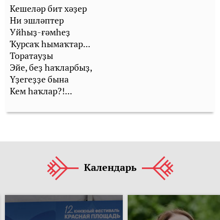
Кешеләр бит хәҙер
Ни эшләптер
Уйһыҙ-ғәмһеҙ
Ҡурсаҡ һымаҡтар...
Торатауҙы
Эйе, беҙ һаҡларбыҙ,
Үҙегеҙҙе бына
Кем һаҡлар?!...
Календарь