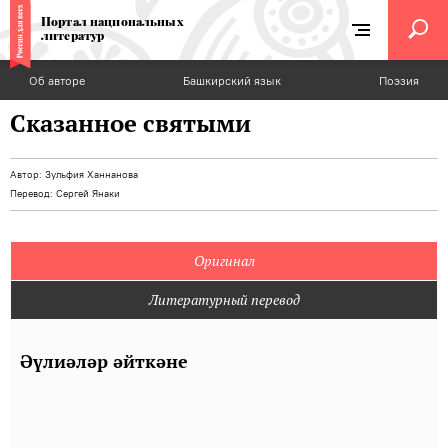
Портал национальных
литератур
Об авторе
Башкирский язык
Поэзия
Сказанное святыми
Автор:
Зульфия Ханнанова
Перевод:
Сергей Янаки
Оригинал
Литературный перевод
Әүлиәләр әйткәне