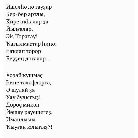
Ишелһә лә тауҙар
Бер-бер артлы,
Кире аҡһалар ҙа
Йылғалар,
Эй, Торатау!
Ҡағылмаҫтар һиңә:
Һаҡлап торор
Беҙҙең доғалар...
Хоҙай ҡушмаҫ
Һине тәләфләргә,
Ә шулай ҙа
Уяу булығыҙ!
Дөрөҫ микән
Йәшәү рәүешегеҙ,
Иманлымы
Ҡыуған юлығыҙ?!