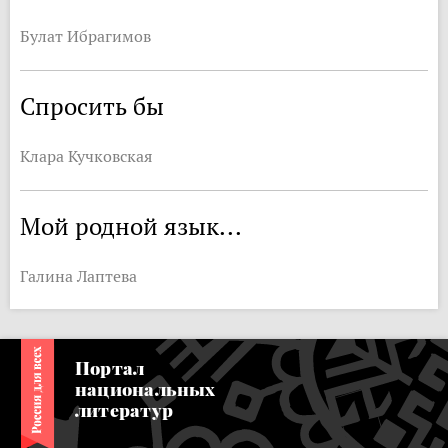
Булат Ибрагимов
Спросить бы
Клара Кучковская
Мой родной язык...
Галина Лаптева
Портал
национальных
литератур