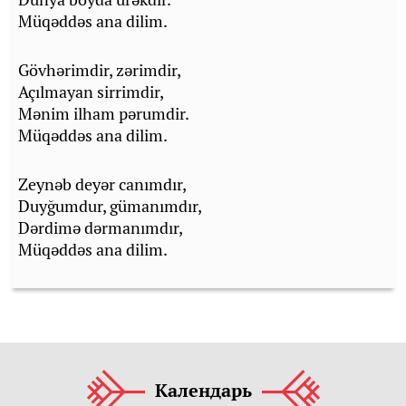
Müqәddәs ana dilim.
Gövhәrimdir, zәrimdir,
Açılmayan sirrimdir,
Mәnim ilham pәrumdir.
Müqәddәs ana dilim.
Zeynәb deyәr canımdır,
Duyğumdur, gümanımdır,
Dәrdimә dәrmanımdır,
Müqәddәs ana dilim.
Календарь