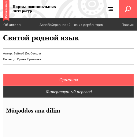
Портал национальных
литератур
Об авторе
Азербайджанский - язык дербентцев
Поэзия
Святой родной язык
Автор:
Зейнаб Дербендли
Перевод:
Ирина Ермакова
Оригинал
Литературный перевод
Müqәddәs ana dilim