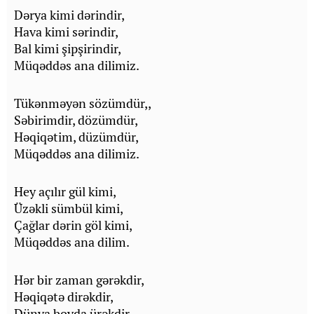
Dәrya kimi dәrindir,
Hava kimi sәrindir,
Bal kimi şipşirindir,
Müqәddәs ana dilimiz.
Tükәnmәyәn sözümdür,,
Sәbirimdir, dözümdür,
Hәqiqәtim, düzümdür,
Müqәddәs ana dilimiz.
Hey açılır gül kimi,
Üzәkli sümbül kimi,
Çağlar dәrin göl kimi,
Müqәddәs ana dilim.
Hәr bir zaman gәrәkdir,
Hәqiqәtә dirәkdir,
Dünya boyda ürәkdir.