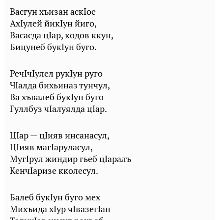
Васгун хъизан аскIое
АхIулей йикIун йиго,
Васасда цIар, кодов ккун,
Бицунеб букIун буго.
РечIчIулел рукIун руго
ЧIалда бихьиназ тунчул,
Ва хъвалеб букIун буго
Гуллбуз чIалуялда цIар.
ЦIар — цIияв инсанасул,
ЦIияв магIаруласул,
МугIрул жиндир гьеб цIаралъ
КенчIаризе кколесул.
Балеб букIун буго мех
Михъида хIур чIвазегIан