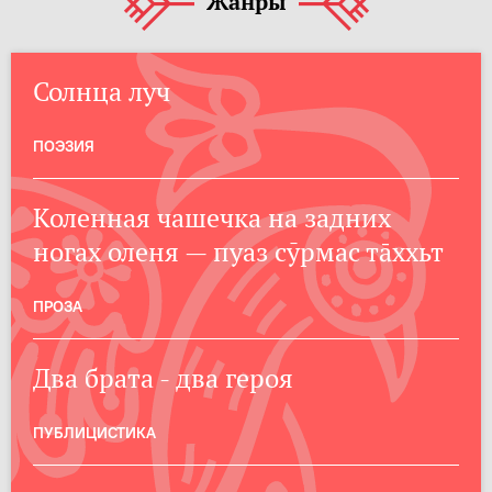
Жанры
Солнца луч
ПОЭЗИЯ
Коленная чашечка на задних
ногах оленя — пуаз сӯрмас тххьт
ПРОЗА
Два брата - два героя
ПУБЛИЦИСТИКА