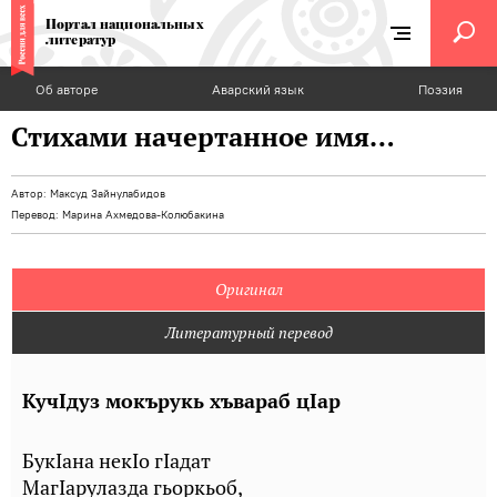
Портал национальных
литератур
Об авторе
Аварский язык
Поэзия
Стихами начертанное имя…
Автор:
Максуд Зайнулабидов
Перевод:
Марина Ахмедова-Колюбакина
Оригинал
Литературный перевод
КучIдуз мокърукь хъвараб цIар
БукIана некIо гIадат
МагIарулазда гьоркьоб,