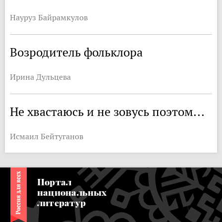
Науруз Байрамкулов
Возродитель фольклора
Ирина Дульцева
Не хвастаюсь и не зовусь поэтом...
Исмаил Бейтуганов
Портал
национальных
литератур