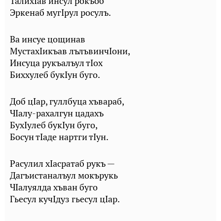
ТалихIав инсул рокъоб
Эркенаб мугIрул росулъ.
Ва инсуе цощинав
МустахIикъав лълъвинчIони,
Инсуца рукъалъул тIох
Биххулеб букIун буго.
Доб цIар, гуллбуца хъвараб,
ЧIалу-рахалгун цадахъ
БухIулеб букIун буго,
Босун тIаде нартги тIун.
Расулил хIасратаб рукъ —
Дагъистаналъул мокърукь
ЧIалуялда хъван буго
Гьесул кучIдуз гьесул цIар.