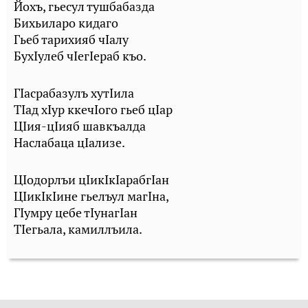
Йохъ, гьесул тушбабазда
Бихьиларо кидаго
Гьеб тарихияб чIалу
БухIулеб чIегIераб къо.
ГIасрабазулъ хутIила
ТIад хIур ккечIого гьеб цIар
ЦIия-цIияб шавкъалда
Наслабаца цIализе.
ЦIодорлъи цIикIкIарабгIан
ЦIикIкIине гьелъул магIна,
ГIумру цебе тIунагIан
ТIегьала, камиллъила.