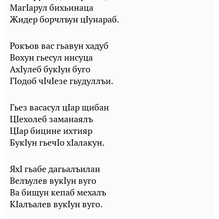
МагIарул бихьинаца
Жидер борчлъун цIунараб.
Рокъов вас гьавун хадуб
Вохун гьесул инсуца
АхIулеб букIун буго
ГIодоб чIчIезе гьудуллъи.
Гьез васасул цIар щибан
ЦIехолеб заманаялъ
ЦIар бицине ихтияр
БукIун гьечIо хIалакун.
ЯхI гьабе дагьалъилан
Велъулев вукIун вуго
Ва бищун кепаб мехалъ
КIалъалев вукIун вуго.