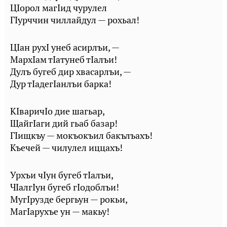
ЦIорол магIид чурулел
ГIурччин чиллайдул — рохьал!
ЦIан рухI унеб асирлъи, —
МархIам тIатунеб тIалъи!
Дулъ бугеб дир хвасарлъи, —
Дур тIадегIанлъи барка!
КIваричIо дие шагьар,
ЩайгIаги дий гьаб базар!
ГIищкъу — мокъокъил бакълъахъ!
Къечей — чилулел иццахъ!
Урхъи чIун бугеб тIалъи,
ЧIалгIун бугеб гIодоблъи!
МугIрузде бергьун — рокьи,
МагIарухъе ун — макьу!