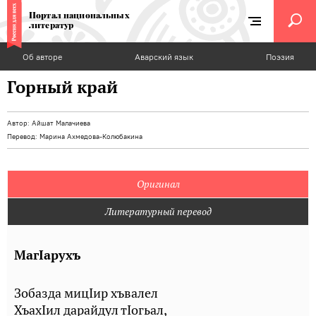
Портал национальных
литератур
Об авторе
Аварский язык
Поэзия
Горный край
Автор:
Айшат Малачиева
Перевод:
Марина Ахмедова-Колюбакина
Оригинал
Литературный перевод
МагIарухъ
Зобазда мицIир хъвалел
ХъахIил дарайдул тIогьал,