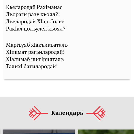
Кьелародай РахIманас
Лъораги разе къоял?!
Лъелародай ХIалкIолес
РакIал цолъулел кьоял?
Маргьуяб хIакъикъаталъ
ХIикмат рагьилародай!
ХIалимаб шигIрияталъ
ТалихI батилародай!
Календарь