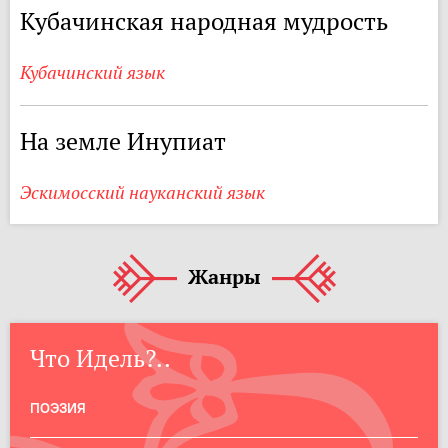
Кубачинская народная мудрость
Кубачинский язык
На земле Инупиат
Эскимосский науканский язык
Жанры
Что Идель?..
ПОЭЗИЯ