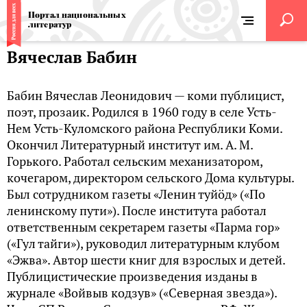
Портал национальных
литератур
Вячеслав Бабин
Бабин Вячеслав Леонидович — коми публицист,
поэт, прозаик. Родился в 1960 году в селе Усть-
Нем Усть-Куломского района Республики Коми.
Окончил Литературный институт им. А. М.
Горького. Работал сельским механизатором,
кочегаром, директором сельского Дома культуры.
Был сотрудником газеты «Ленин туйӧд» («По
ленинскому пути»). После института работал
ответственным секретарем газеты «Парма гор»
(«Гул тайги»), руководил литературным клубом
«Эжва». Автор шести книг для взрослых и детей.
Публицистические произведения изданы в
журнале «Войвыв кодзув» («Северная звезда»).