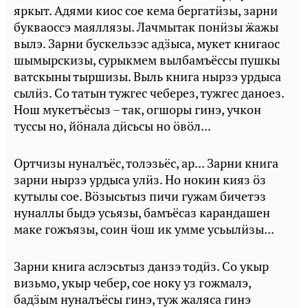
яркыт. Адями киос сое кема бергатӥзы, зарни
букваоссэ маяллязы. Лачмытак понӥзы ӝажы
вылэ. Зарни бускельзэс адӟыса, мукет книгаос
шымырскизы, сурыкмем вылбамъёссы пушкы
ватскыны тыршизы. Выль книга нырзэ урдыса
сылӥз. Со татын тужгес чеберез, тужгес даноез.
Нош мукетъёсыз – так, огшоры гинэ, учкон
туссы но, йӧнала дӥсьсы но ӧвӧл...
Ортчизы нуналъёс, толэзьёс, ар... Зарни книга
зарни нырзэ урдыса улӥз. Но нокин кияз ӧз
кутылы сое. Вӧзысьтыз пичи гужам бичетэз
нуналлы быдэ усьязы, бамъёсаз карандашен
маке гожъязы, соин ӵош ик умме усьылӥзы...
Зарни книга аслэсьтыз данзэ тодӥз. Со укыр
визьмо, укыр чебер, сое ноку уз гожмалэ,
бадӟым нуналъёсы гинэ, туж жаляса гинэ