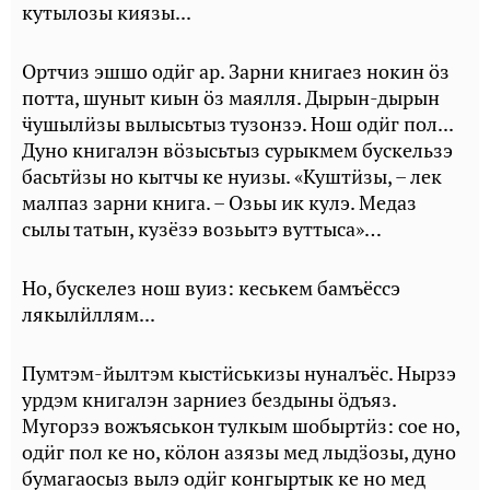
кутылозы киязы...
Ортчиз эшшо одӥг ар. Зарни книгаез нокин ӧз
потта, шуныт киын ӧз маялля. Дырын-дырын
ӵушылӥзы вылысьтыз тузонзэ. Нош одӥг пол...
Дуно книгалэн вӧзысьтыз сурыкмем бускельзэ
басьтӥзы но кытчы ке нуизы. «Куштӥзы, – лек
малпаз зарни книга. – Озьы ик кулэ. Медаз
сылы татын, кузёзэ возьытэ вуттыса»…
Но, бускелез нош вуиз: кеськем бамъёссэ
лякылӥллям...
Пумтэм-йылтэм кыстӥськизы нуналъёс. Нырзэ
урдэм книгалэн зарниез бездыны ӧдъяз.
Мугорзэ вожъяськон тулкым шобыртӥз: сое но,
одӥг пол ке но, кӧлон азязы мед лыдӟозы, дуно
бумагаосыз вылэ одӥг конгыртык ке но мед