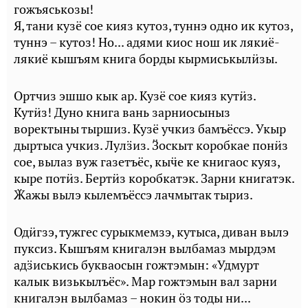
гожъяськозы!
Я, тани кузё сое кияз кутоз, туннэ одно ик кутоз,
туннэ – кутоз! Но... адями киос нош ик лякиё-
лякиё кышъям книга борды кырмиськылӥзы.
Ортчиз эшшо кык ар. Кузё сое кияз кутӥз.
Кутӥз! Дуно книга вань зарниосыныз
воректыны тыршиз. Кузё учкиз бамъёссэ. Укыр
дыртыса учкиз. Лулӟиз. Ӟоскыт коробкае понӥз
сое, вылаз вуж газетъёс, кыӵе ке книгаос куяз,
кыре потӥз. Бертӥз коробкатэк. Зарни книгатэк.
Ӝажы вылэ кылемъёссэ лачмытак тыриз.
Одӥгзэ, тужгес сурыкмемзэ, кутыса, диван вылэ
пуксиз. Кышъям книгалэн вылбамаз мырдэм
адӟиськись букваосын гожтэмын: «Удмурт
калык визькылъёс». Мар гожтэмын вал зарни
книгалэн вылбамаз – нокин ӧз тоды ни...