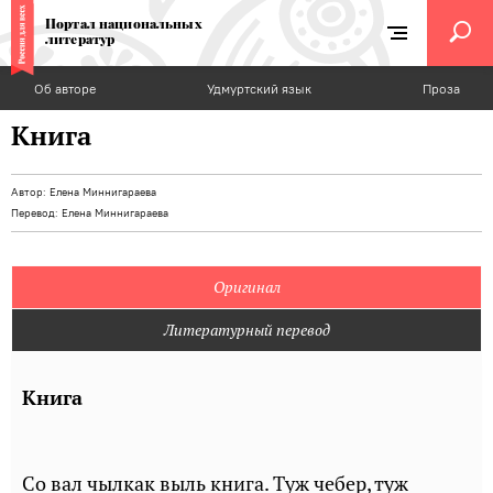
Портал национальных
литератур
Об авторе
Удмуртский язык
Проза
Книга
Автор:
Елена Миннигараева
Перевод:
Елена Миннигараева
Оригинал
Литературный перевод
Книга
Со вал чылкак выль книга. Туж чебер, туж