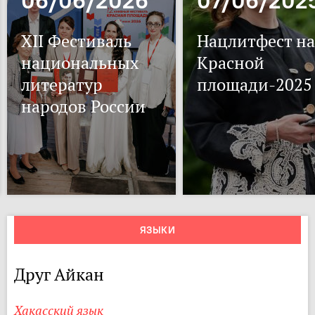
06/06/2026
07/06/202
XII Фестиваль
Нацлитфест на
национальных
Красной
литератур
площади-2025
народов России
ЯЗЫКИ
Друг Айкан
Хакасский язык