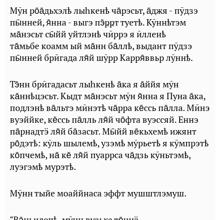
Мӯн ро̄а̄дьхэлҍ лыһкенҍ ча̄рэсьт, а̄джя - пӯдзэ
пы̄нней, я̄нна - выгэ пэ̄ҏҏт туетҍ. Кӯннҍтэм
ма̄нэсьт сы̄йй уйтлэнҍ чӣррэ я ӣлленҍ
та̄мьбе коамм ый ма̄нн ба̄ллҍ, выдант пӯдзэ
пы̄нней брӣгада ля̄й шӯрр Карря̄ввьр лӯннҍ.
Тэ̄нн брӣгадасьт лыһкенҍ а̄ка я а̄ййя мӯн
ка̄ннҍцэсьт. Кыдт ма̄нэсьт мӯн я̄нна я Пуна а̄ка,
подлэнҍ ва̄льтэ мӣнэтҍ ча̄рра ке̄ссь па̄лла. Мӣнэ
вуэййке, ке̄ссь па̄лль ля̄й чо̄фта вуэссяй. Еннэ
па̄рнадтӭ ля̄й ба̄засьт. Мы̄йй ве̄кьхемҍ ижянт
ро̄дэтҍ: кӯль шылемҍ, узэмҍ мӯрьетҍ я кӯмпрэтҍ
ко̄пчемҍ, на̄ ке̄ ля̄й пуаррса ча̄дзь кӯньтэмҍ,
луэгэмҍ мурэтҍ.
Мӯнн тыйе моаййнаса эффт мушштлэмуш.
"Ва̄ньцлепҍ, мӯнн вузьха то̄ннӭ