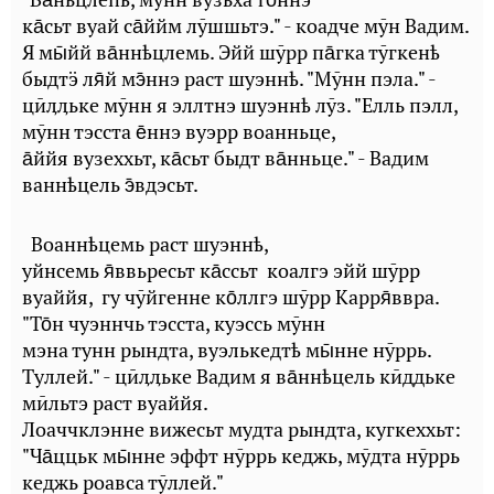
ка̄сьт вуай са̄ййм лӯшшьтэ." - коадче мӯн Вадим.
Я мы̄йй ва̄ннҍцлемь. Эйй шӯрр па̄гка тӯгкенҍ
быдтӭ ля̄й мэ̄ннэ раст шуэннҍ. "Мӯнн пэла." -
цӣӆӆьке мӯнн я эллтнэ шуэннҍ лӯз. "Елль пэлл,
мӯнн тэсста е̄ннэ вуэрр воанньце,
а̄ййя вузеххьт, ка̄сьт быдт ва̄нньце." - Вадим
ваннҍцель э̄вдэсьт.
Воаннҍцемь раст шуэннҍ,
уйнсемь я̄ввьресьт ка̄ссьт коалгэ эйй шӯрр
вуаййя, гу чӯйгенне ко̄ллгэ шӯрр Карря̄ввра.
"То̄н чуэннчь тэсста, куэссь мӯнн
мэна тунн рындта, вуэлькедтҍ мы̄нне нӯррь.
Туллей." - цӣӆӆьке Вадим я ва̄ннҍцель кӣддьке
мӣльтэ раст вуаййя.
Лоаччклэнне вижесьт мудта рындта, кугкеххьт:
"Ча̄ццьк мы̄нне эффт нӯррь кеджь, мӯдта нӯррь
кеджь роавса тӯллей."