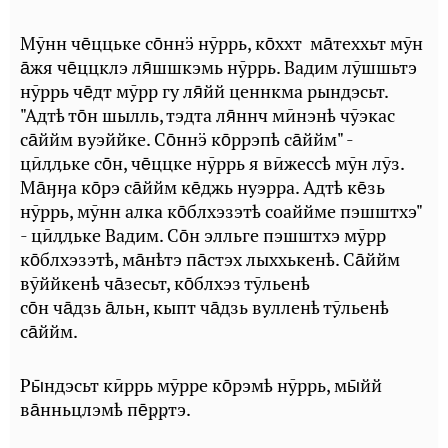
Мӯнн че̄ццьке со̄ннӭ нӯррь, ко̄ххт ма̄теххьт мӯн
а̄жя че̄ццклэ ля̄шшкэмь нӯррь. Вадим лӯшшьтэ
нӯррь че̄дт мӯрр гу ля̄йй ценнкма рындэсьт.
"Адтҍ то̄н шылль, тэдта ля̄ннч мӣнэнҍ чӯэкас
са̄ййм вуэййке. Со̄ннӭ ко̄ррэпҍ са̄ййм" -
цӣӆӆьке со̄н, че̄ццке нӯррь я вӣжессҍ мӯн лӯз.
Ма̄ӈӈа ко̄рэ са̄ййм ке̄джь нуэрра. Адтҍ ке̄зь
нӯррь, мӯнн алка ко̄блхэзэтҍ соаййме пэшштхэ"
- цӣӆӆьке Вадим. Со̄н элльге пэшштхэ мӯрр
ко̄блхэзэтҍ, ма̄нҍтэ па̄стэх лыххькенҍ. Са̄ййм
вӯййкенҍ ча̄зесьт, ко̄блхэз тӯльенҍ
со̄н ча̄дзь а̄льн, кыпт ча̄дзь вулленҍ тӯльенҍ
са̄ййм.
Ры̄ндэсьт кӣррь мӯрре ко̄рэмҍ нӯррь, мы̄йй
ва̄нньцлэмҍ пе̄ҏҏтэ.