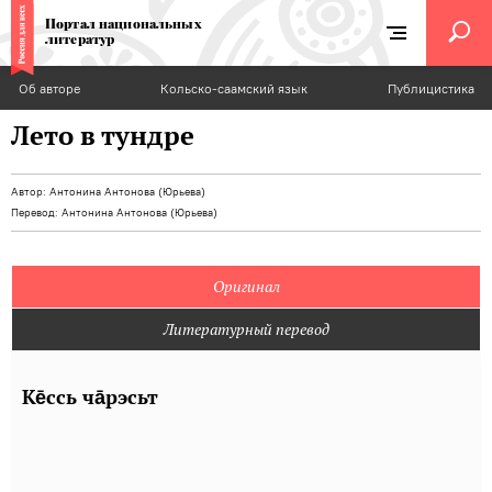
Портал национальных
литератур
Об авторе
Кольско-саамский язык
Публицистика
Лето в тундре
Автор:
Антонина Антонова (Юрьева)
Перевод:
Антонина Антонова (Юрьева)
Оригинал
Литературный перевод
Ке̄ссь ча̄рэсьт