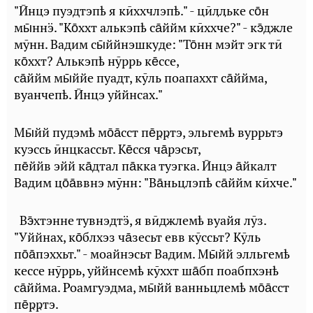
"Ӣнцэ пуэдтэпҍ я кӣххчлэпҍ." - цӣӆӆьке со̄н
мы̄ннӭ. "Ко̄ххт алькэпҍ са̄ййм кӣххче?" - кэ̄джле
мӯнн. Вадим сы̄ййнэшкуде: "То̄нн мэйт эгк тӣ
ко̄ххт? Алькэпҍ нӯррь ке̄ссе,
са̄ййм мы̄ййе пуадт, кӯль поапаххт са̄ййма,
вуанчепҍ. Ӣнцэ уййнсах."
Мы̄йй пудэмҍ мо̄а̄сст пе̄ҏҏтэ, эльгемҍ вуррьтэ
куэссь ӣнцкассьт. Ке̄сся ча̄рэсьт,
пе̄ййв эйй ка̄дтал па̄кка туэгка. Ӣнцэ а̄йкалт
Вадим цо̄а̄ввнэ мӯнн: "Ва̄ньцлэпҍ са̄ййм кӣхче."
Вэ̄хтэнне тувнэдтӭ, я вӣджлемҍ вуайя лӯз.
"Уййнах, ко̄блхэз ча̄зесьт евв кӯссьт? Кӯль
по̄а̄пэххьт." - моайнэсьт Вадим. Мы̄йй элльгемҍ
кессе нӯррь, уййнсемҍ кӯххт ша̄бп поабпхэнҍ
са̄ййма. Роамгуэдма, мы̄йй ванньцлемҍ мо̄а̄сст
пе̄ҏҏтэ.