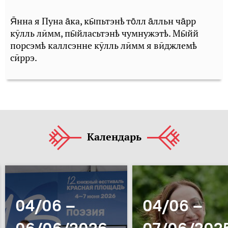
Я̄нна я Пуна а̄ка, кы̄пьтэнҍ то̄лл а̄лльн ча̄рр
кӯлль лӣмм, пы̄йласьтэнҍ чумнужэтҍ. Мы̄йй
порсэмҍ каллсэнне кӯлль лӣмм я вӣджлемҍ
сӣррэ.
Календарь
04/06 –
04/06 –