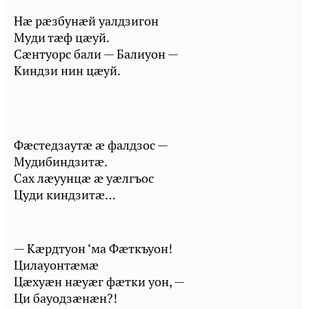
Нæ рæзбунæй уалдзигон
Муди тæф цæуй.
Сæнтуорс бали — Балиуон —
Киндзи нин цæуй.
Фæстедзаутæ æ фалдзос —
Мудибиндзитæ.
Сах лæуунцæ æ уæлгъос
Цуди киндзитæ…
— Кæрдтуон ‘ма Фæткъуон!
Цилауонтæмæ
Цæхуæн нæуæг фæтки уон, —
Ци бауодзæнæн?!