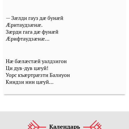
— Зæлди гауз дæ бунæй
Æритаудзæнæ.
Зæрди гага дæ фунæй
Æрифтаудзæнæ…
Нæ бæлæстæй уалдзигон
Ци дув-дув цæуй!
Уорс къæртрæзти Балиуон
Киндзи нин цæуй…
Календарь