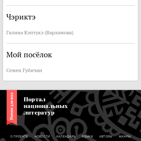
Чэриктэ
Галина Кэптукэ (Варламова)
Мой посёлок
Семен Губичан
Портал
национальных
литератур
О ПРОЕКТЕ
НОВОСТИ
КАЛЕНДАРЬ
ЯЗЫКИ
АВТОРЫ
ЖАНРЫ