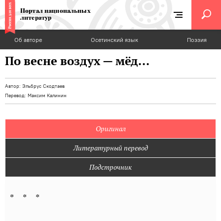
Портал национальных
литератур
Об авторе
Осетинский язык
Поэзия
По весне воздух — мёд...
Автор:
Эльбрус Скодтаев
Перевод:
Максим Калинин
Оригинал
Литературный перевод
Подстрочник
* * *