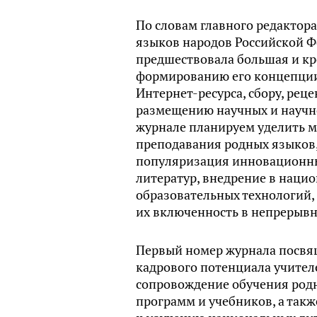
По словам главного редактор
языков народов Российской Ф
предшествовала большая и кр
формированию его концепции,
Интернет-ресурса, сбору, ре
размещению научных и научно
журнале планируем уделить 
преподавания родных языков,
популяризация инновационны
литератур, внедрение в нац
образовательных технологий
их включенность в непрерывн
Первый номер журнала посвящ
кадрового потенциала учител
сопровождение обучения род
программ и учебников, а так