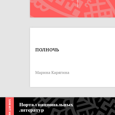
полночь
Марина Карягина
Портал национальных
литератур