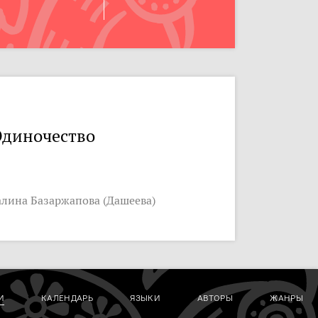
диночество
алина Базаржапова (Дашеева)
И
КАЛЕНДАРЬ
ЯЗЫКИ
АВТОРЫ
ЖАНРЫ