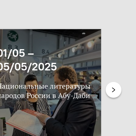
01/05 –
06/11
05/05/2025
17/11
Национальные литературы
Нацпис
народов России в Абу-Даби