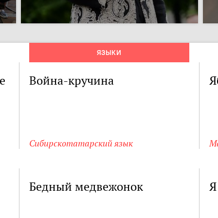
ЯЗЫКИ
е
Война-кручина
Я
Сибирскотатарский язык
М
Бедный медвежонок
Я