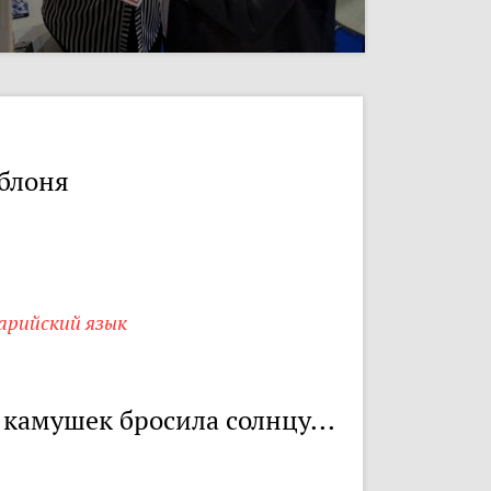
блоня
арийский язык
 камушек бросила солнцу...