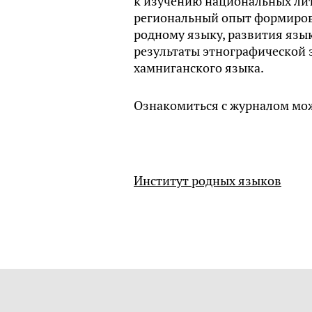
к изучению национальных лит
региональный опыт формиров
родному языку, развития язык
результаты этнографической
хамниганского языка.
Ознакомиться с журналом мож
Институт родных языков