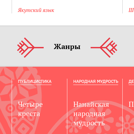
Якутский язык
Ш
Жанры
ПУБЛИЦИСТИКА
НАРОДНАЯ МУДРОСТЬ
ДЕ
Четыре
Нанайская
П
креста
народная
мудрость