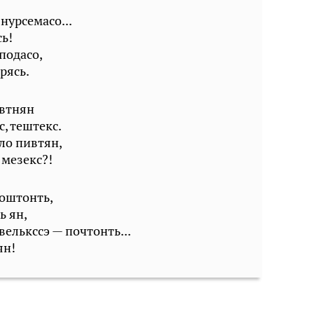
нурсемасо...
сь!
подасо,
рясь.
ивтнян
, тештекс.
ло пивтян,
 мезекс?!
коштонть,
ь ян,
елькссэ — почтонть...
ян!