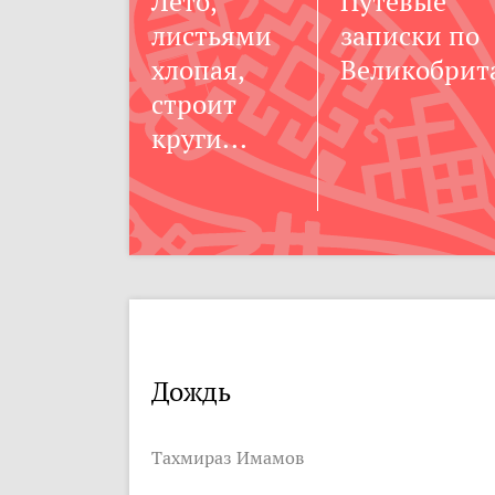
Лето,
Путевые
листьями
записки по
хлопая,
Великобрит
строит
круги...
Дождь
Тахмираз Имамов