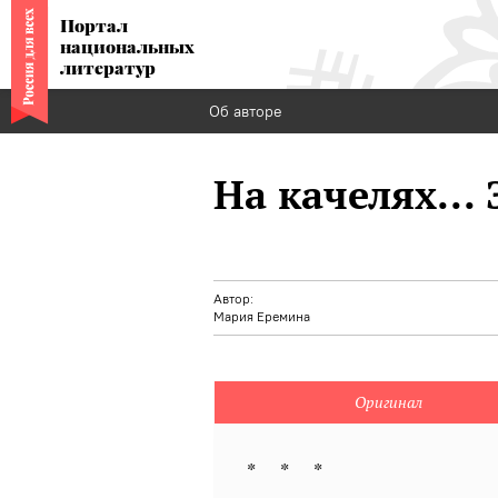
Портал
национальных
литератур
Об авторе
На качелях... Э
Автор:
Мария Еремина
Оригинал
* * *