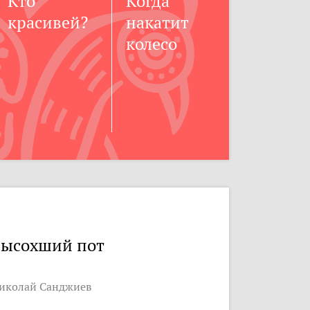
Кто
Когда
красивей?
накатит
колесо
ысохший пот
иколай Санджиев