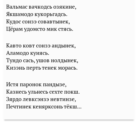
Вальмас вачкодсь озякине,
Якшамодо кукорьгадсь.
Кудос сонзэ совавтынек,
Цёрам удомсто мик стясь.
Кавто ковт сонзэ андынек,
Аламодо куиясь.
Тундо сась, ушов нолдынек,
Кизэнь перть тенек морась.
Истя паронок пандызе,
Казнесь ульнесь сехте покш.
Зярдо левксэнзэ невтинзе,
Печтинек кенярксонь тёкш...