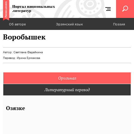
Портал национальных
литератур
Об авторе
Эрзянский язык
Поэзия
Воробышек
Автор:
Светлана Фадейкина
Перевод:
Ирина Ермакова
Оригинал
Литературный перевод
Озязке