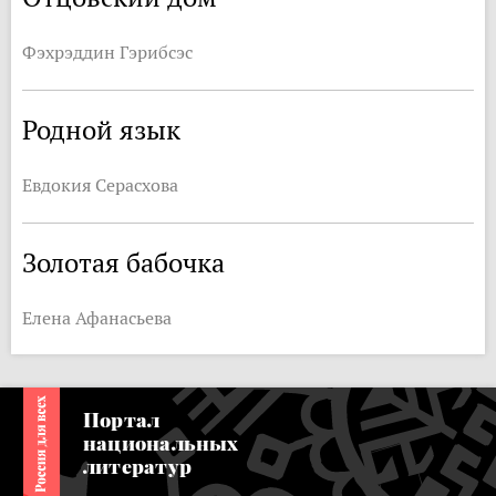
Фэхрэддин Гэрибсэс
Родной язык
Евдокия Серасхова
Золотая бабочка
Елена Афанасьева
Портал
национальных
литератур