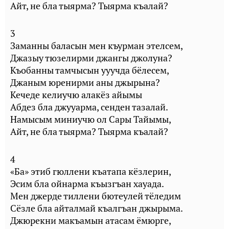
Айт, не бла тыярма? Тыярма къалай?
3
Заманны баласын мен къурман этелсем,
Джазыу тюзелирми джангы джолуна?
Къобанны тамчысын ууучда бёлесем,
Джаным юренирми аны джырына?
Кечеде келиучю алакёз айымы
Абдез бла джууарма, сенден тазалай.
Намысым миниучю ол Сары Тайымы,
Айт, не бла тыярма? Тыярма къалай?
4
«Ба» этиб гюллени къатапа кёзлерин,
Эсим бла ойнарма къызгъан хауада.
Мен джерде тиллени бютеулей тёледим
Сёзле бла айталмай къалгъан джырыма.
Джюрекни макъамын атасам ёмюрге,