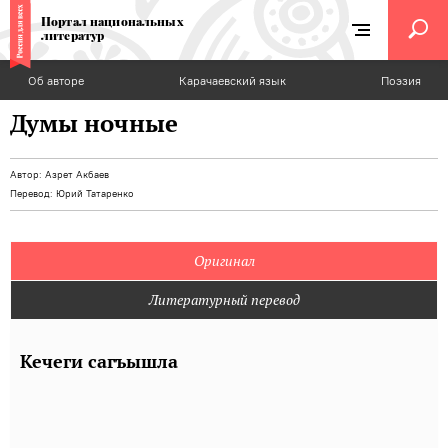
Портал национальных
литератур
Об авторе
Карачаевский язык
Поэзия
Думы ночные
Автор:
Азрет Акбаев
Перевод:
Юрий Татаренко
Оригинал
Литературный перевод
Кечеги сагъышла