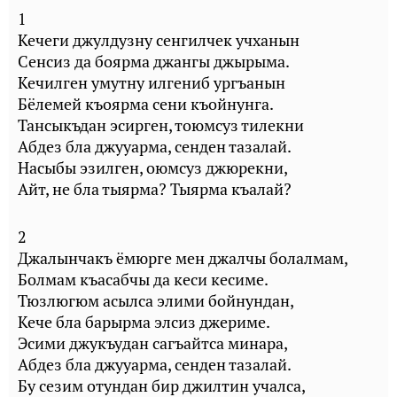
1
Кечеги джулдузну сенгилчек учханын
Сенсиз да боярма джангы джырыма.
Кечилген умутну илгениб ургъанын
Бёлемей къоярма сени къойнунга.
Тансыкъдан эсирген, тоюмсуз тилекни
Абдез бла джууарма, сенден тазалай.
Насыбы эзилген, оюмсуз джюрекни,
Айт, не бла тыярма? Тыярма къалай?
2
Джалынчакъ ёмюрге мен джалчы болалмам,
Болмам къасабчы да кеси кесиме.
Тюзлюгюм асылса элими бойнундан,
Кече бла барырма элсиз джериме.
Эсими джукъудан сагъайтса минара,
Абдез бла джууарма, сенден тазалай.
Бу сезим отундан бир джилтин учалса,