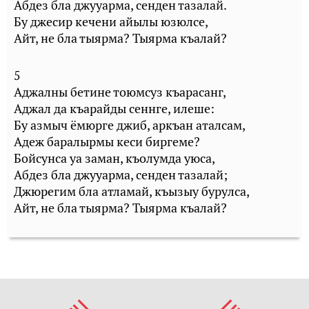
Абдез бла джууарма, сенден тазалай.
Бу джесир кечени айылы юзюлсе,
Айт, не бла тыярма? Тыярма къалай?
5
Аджалны бетине тоюмсуз къарасанг,
Аджал да къарайды сеннге, илеше:
Бу азмыч ёмюрге джиб, аркъан аталсам,
Адеж баралырмы кеси биргеме?
Бойсунса уа заман, къолумда уюса,
Абдез бла джууарма, сенден тазалай;
Джюрегим бла атламай, къызыу бурулса,
Айт, не бла тыярма? Тыярма къалай?