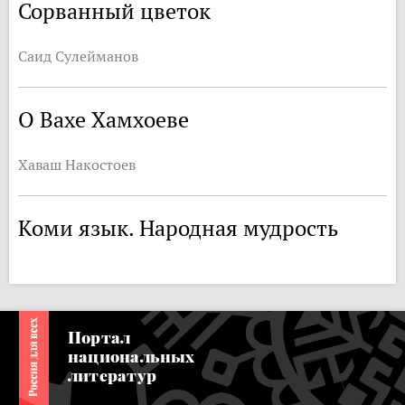
Сорванный цветок
Саид Сулейманов
О Вахе Хамхоеве
Хаваш Накостоев
Коми язык. Народная мудрость
Портал
национальных
литератур