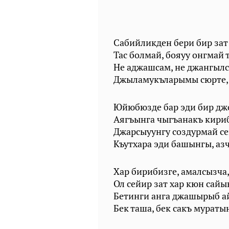
Сабийликден бери бир зат
Тас болмай, бояуу онгмай 
Не аджашсам, не джангылс
Джыламукъларымы сюрте, 
Юйюбюзде бар эди бир дж
Аягъынга чыгъанакъ кириб
Джарсыуунгу создурмай се
Къутхара эди башынгы, азч
Хар бирибизге, амалсызча,
Ол сейир зат хар кюн сайы
Бетинги анга джашырыб ай
Бек таша, бек сакъ муратын