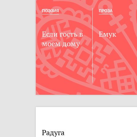
ПОЭЗИЯ
ПРОЗА
Если гость в
Емук
моем дому
Радуга