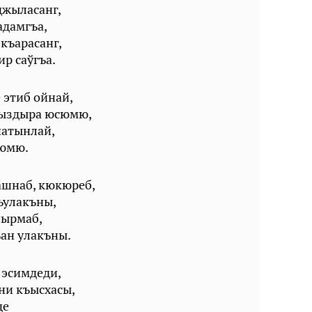
джыласанг,
адамгъа,
 къарасанг,
р саўгъа.
 этиб ойнай,
ъыздыра юсюмю,
натынлай,
чюмю.
ашнаб, кюкюреб,
ъулакъны,
чырмаб,
ан улакъны.
 эсимдеди,
зни къысхасы,
де