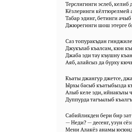
Терслигинги эслеб, келиб 
Кёзлеринги кёлтюрелмей 
Табар эдинг, бетинги ачыб
Джюрегинги шош этерге би
Саз топуракъдан гинджиле
Джукълаб къалсам, кюн к
Джаба эди тау къушну къа
Аяб, алайсыз да бурху кю
Къаты джангур джетсе, дж
Ырхы басыб къатыбызда к
Алыб келе эди, ийнакълы 
Дуппурда тагъылыб къалгъ
Сабийликден бери бир зат
— Неди? — десенг, узун сё
Мени Алакёз анамы юсюн