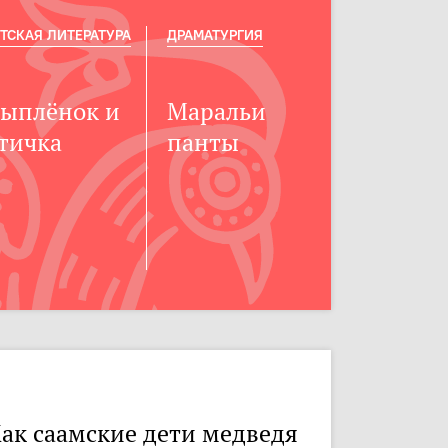
ТСКАЯ ЛИТЕРАТУРА
ДРАМАТУРГИЯ
ыплёнок и
Маральи
тичка
панты
ак саамские дети медведя