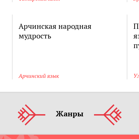
Арчинская народная
П
мудрость
я
п
Арчинский язык
Ул
Жанры