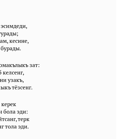
 эсимдеди,
турады;
ам, кесине,
бурады.
омакълыкъ зат:
 келсенг,
ни узакъ,
ыкъ тёзсенг.
 керек
н бола эди:
тсанг, терк
г тола эди.