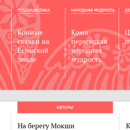
ПУБЛИЦИСТИКА
НАРОДНАЯ МУДРОСТЬ
ДЕ
Конные
Коми-
Ц
скачки на
пермяцкая
п
Есинской
народная
земле
мудрость
АВТОРЫ
На берегу Мокши
К