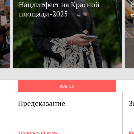
Нацлитфест на Красной
площади-2025
ЯЗЫКИ
Предсказание
З
Татарский язык
К