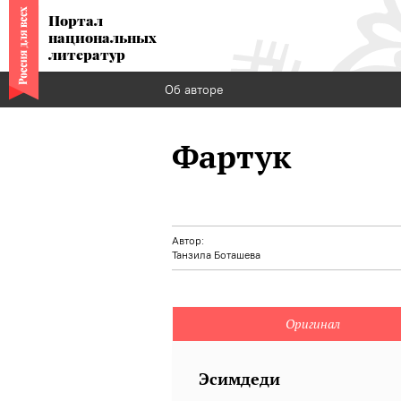
Портал
национальных
литератур
Об авторе
Фартук
Автор:
Танзила Боташева
Оригинал
Эсимдеди