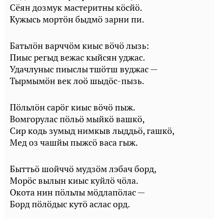
Сёян дозмук мастеритны кӧсйӧ.
Кужысь мортӧн быдмӧ зарни пи.
Батьлӧн варччӧм киыс вӧчӧ лызь:
Пиыс регыд вежас кыйсян уджас.
Удачлуныс пиыслы тшӧтш вуджас —
Тырмымӧн век лоӧ шыдӧс-пызь.
Пӧльлӧн сарӧг киыс вӧчӧ пыж.
Вомгорулас пӧльӧ мыйкӧ вашкӧ,
Сир кодь зумыд нимкыв лыддьӧ, гашкӧ,
Мед оз чашйы пыжсӧ васа гыж.
Быттьӧ шойччӧ мудзӧм лэбач борд,
Морӧс вылын киыс куйлӧ чӧла.
Окота нин пӧльлы мӧдлапӧлас —
Борд пӧлӧдыс кутӧ аслас орд.