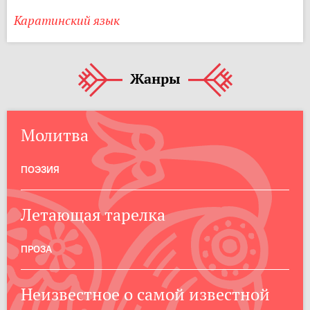
Каратинский язык
Жанры
Молитва
ПОЭЗИЯ
Летающая тарелка
ПРОЗА
Неизвестное о самой известной