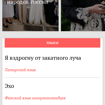
народов России
ЯЗЫКИ
Я вздрогну от закатного луча
Татарский язык
Эхо
Финский язык ингерманландцев