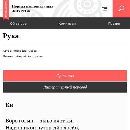
Портал национальных
литератур
Об авторе
Коми язык
Поэзия
Рука
Автор:
Алена Шомысова
Перевод:
Андрей Расторгуев
Оригинал
Литературный перевод
Ки
Вӧрӧ гогын — зільӧ ичӧт ки,
Надзӧникӧн путор сійӧ лӧсйӧ,