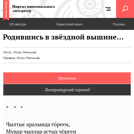
Портал национальных
литератур
Об авторе
Хакасский язык
Поэзия
Родившись в звёздной вышине...
Автор:
Игорь Мамышев
Перевод:
Игорь Мамышев
Оригинал
Литературный перевод
* * *
Чылтыс аразында тӧреен,
Муңар чыллар астых чöрген