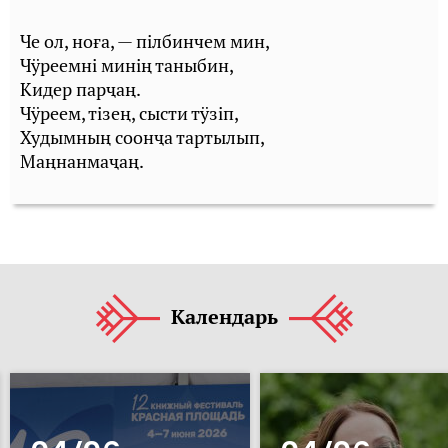
Че ол, ноға, — пілбинчем мин,
Чӱреемні минің таныбин,
Кидер парҷаң.
Чӱреем, тізең, сысти тӱзіп,
Худымның соонҷа тартылып,
Маңнанмаҷаң.
Календарь