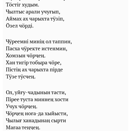
Тöстіг худым.
Чылтыс арали учуғып,
Аймах ах чарыхта тӱзіп,
Öзел чöрді.
Чӱреемні минің ол таппин,
Пасха чӱректе истенмин,
Хомзын чöрҷең.
Хан тигір тобыра чöре,
Пістің ах чарыхта пірде
Тӱзе тӱсчең.
Ол, уйғу-чадынын тасти,
Пірее туста миннең хости
Учух чöрҷең.
Чöрҷең ноға-да хыйысти,
Чылығ ханадынаң сырти
Мағаа теңҷең.