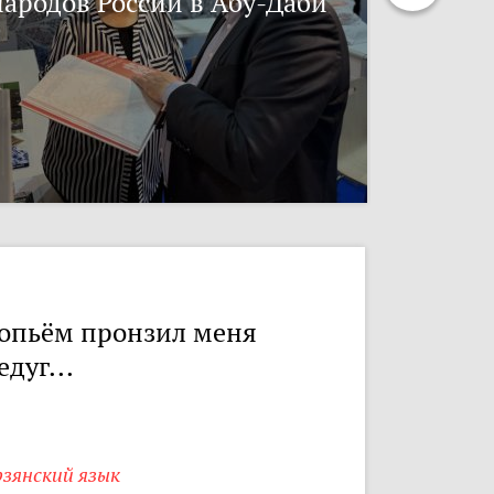
народов России в Абу-Даби
опьём пронзил меня
едуг...
рзянский язык