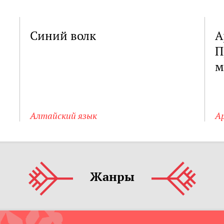
Синий волк
А
П
м
Алтайский язык
А
Жанры