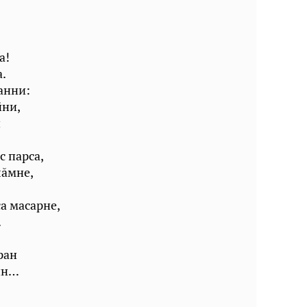
а!
.
анни:
йни,
и
с парса,
лăмне,
а масарне,
.
ран
ин…