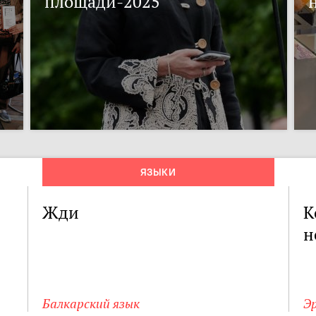
площади-2025
ЯЗЫКИ
Жди
К
н
Балкарский язык
Э