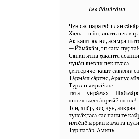
Ева йăмăкăма
Чун сас паратчӗ ялан сăвăр
Халь — шăпланать пек вара
Ак кăшт юлни, асăмра пыт
— Йăмăкăм, эп сана пуç та
Санăн ятна çакăнта асăнн
чунăн шевли пек пулса
çиттӗрччӗ, кăшт сăвăлла са
Тăрмăш сăртне, Арапуç ай
Турхан чиркӗвне,
тата — уйрăмах — Шаймăрс
аннен вил тăприйӗ патне!.
Тен, эпӗр, виç чун, аякран
тунсăхласа сас пани те кай
илтӗнӗ ыррăн кама та пул
Тур патăр. Аминь.