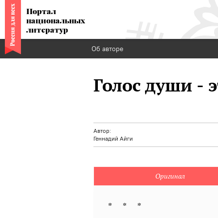
Портал
национальных
литератур
Об авторе
Голос души - э
Автор:
Геннадий Айги
Оригинал
* * *