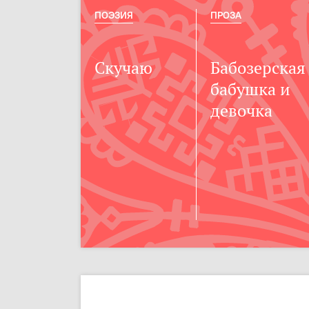
ПОЭЗИЯ
ПРОЗА
Скучаю
Бабозерская
бабушка и
девочка