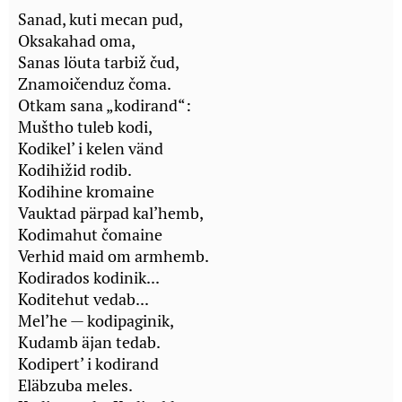
Sanad, kuti mecan pud,
Oksakahad oma,
Sanas löuta tarbiž čud,
Znamoičenduz čoma.
Otkam sana „kodirand“:
Muštho tuleb kodi,
Kodikel’ i kelen vänd
Kodihižid rodib.
Kodihine kromaine
Vauktad pärpad kal’hemb,
Kodimahut čomaine
Verhid maid om armhemb.
Kodirados kodinik...
Koditehut vedab...
Mel’he — kodipaginik,
Kudamb äjan tedab.
Kodipert’ i kodirand
Eläbzuba meles.