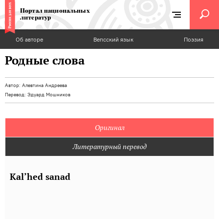
Портал национальных
литератур
Об авторе
Вепсский язык
Поэзия
Родные слова
Автор:
Алевтина Андреева
Перевод:
Эдуард Мошников
Оригинал
Литературный перевод
Kal’hed sanad