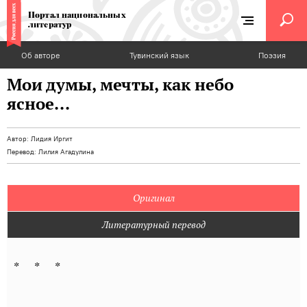
Портал национальных
литератур
Об авторе
Тувинский язык
Поэзия
Мои думы, мечты, как небо
ясное...
Автор:
Лидия Иргит
Перевод:
Лилия Агадулина
Оригинал
Литературный перевод
* * *