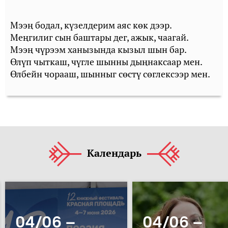
Мээң бодал, күзелдерим аяс көк дээр.
Меңгилиг сын баштары дег, ажык, чаагай.
Мээң чүрээм ханызында кызыл шын бар.
Өлүп чыткаш, чүгле шынны дыңнаксаар мен.
Өлбейн чорааш, шынныг сөстү сөглексээр мен.
Календарь
04/06 –
04/06 –