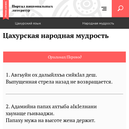
Портал национальных
литератур
Цахурский язык
Народная мудрость
Цахурская народная мудрость
Оригинал/Перевод
1. Авгьуйн ох далыйлхъа сийкIал деш.
Выпущенная стрела назад не возвращается.
2. Адамийна папах ахтыба аIкIелнани
хьунаще гьивааджи.
Папаху мужа на высоте жена держит.