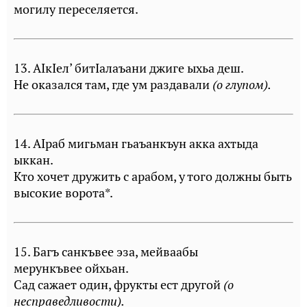
могилу переселяется.
13. АIкIел’ битIалаъани джиге ыхьа деш.
Не оказался там, где ум раздавали
(о глупом).
14. АIраб мигьман гьаъанкъун акка ахтыда
ыккан.
Кто хочет дружить с арабом, у того должны быть
высокие ворота*.
15. Багъ санкъвее эза, мейваабы
мерункъвее ойхьан.
Сад сажает один, фрукты ест другой
(о
несправедливости).