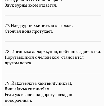
Звук зурны эхом отдается.
77. Иледзурни хьинехъад эва эхьи.
Стоячая вода протухает.
78. Инсаныка алдархьунна, шейтIаныс дост эхьи.
Поругавшийся с человеком, становится
другом черта.
79. ЙаIххъылхъа хъигъичIуйнкъаI,
йикьаIлхъа симийкIал.
Если уж вышел на дорогу, назад не
поворачивай.