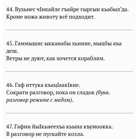
44. Вухьнес чIикайле гъайре гыргын кьабыл’да.
Кроме ножа животу всё подходит.
45. Гаммышис ыкканабы хьинне, мыцбы аъа
деш.
Ветры не дуют, как хочется кораблям.
46. Гаф иттука къацIаакIвне.
Сократи разговор, пока он сладок
(букв.
разговор режьте с медом)
.
47. Гафни йыIкьнеехъа кьына къумоокка.
В разговор не пускайте козла.