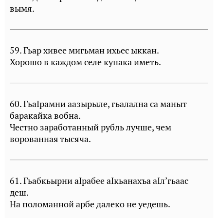
вымя.
59. Гьар хивее мигьман ихьес ыккан.
Хорошо в каждом селе кунака иметь.
60. ГьаIрамни аазырыле, гьалална са маныт
баракайка вобна.
Честно заработанный рубль лучше, чем
ворованная тысяча.
61. Гьабкьырни аIрабее аIкьанахъа аIл’гьаас
деш.
На поломанной арбе далеко не уедешь.