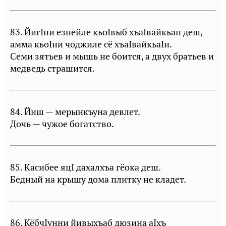
83. ЙигIни езнейле кьоIвыб хъаIвайкьан деш,
амма кьоIни чоджиле сё хъаIвайкьаIн.
Семи зятьев и мышь не боится, а двух братьев и
медведь страшится.
84. Йиш — мерынкъуна девлет.
Дочь — чужое богатство.
85. Касибее яцI дахалхъа гёока деш.
Бедный на крышу дома плитку не кладет.
86. КёбчIунни йивыхъаб дюзина аIхъ