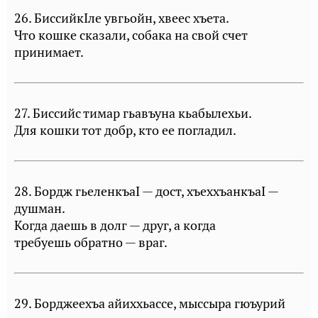
26. БиссийкIле увгьойн, хвеес хъета.
Что кошке сказали, собака на свой счет
принимает.
27. Биссийс тимар гьавъуна кьабылехьи.
Для кошки тот добр, кто ее погладил.
28. Бордж гьеленкъаI — дост, хъеххъанкъаI —
душман.
Когда даешь в долг — друг, а когда
требуешь обратно — враг.
29. Борджеехъа айиххьассе, мыссыра гюъурий