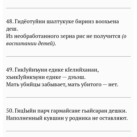
48. Гидёотуйни шалтукуке биринз воохьена
деш.
Из необработанного зерна рис не получится
(о
воспитании детей).
49. ГикIуйнъуни едике кIелийханан,
хъикIуйнкъуни едике — дэъэш.
Мать убийцы забывает, мать убитого — нет.
50. ГяцIыйн парч гармайсане гьайсаран дешки.
Наполненный кувшин у родника не оставляют.