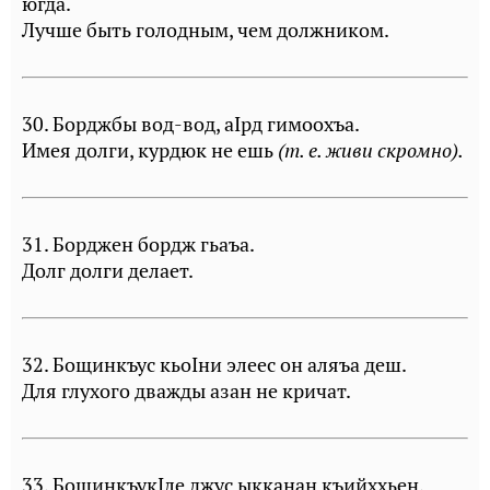
югда.
Лучше быть голодным, чем должником.
30. Борджбы вод-вод, аIрд гимоохъа.
Имея долги, курдюк не ешь
(т. е. живи скромно).
31. Борджен бордж гьаъа.
Долг долги делает.
32. Бощинкъус кьоIни элеес он аляъа деш.
Для глухого дважды азан не кричат.
33. БощинкъукIле джус ыкканан къийххьен.