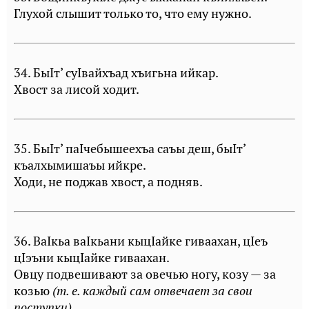
Глухой слышит только то, что ему нужно.
34. БыIт’ суIвайхъад хъигьна ийкар.
Хвост за лисой ходит.
35. БыIт’ паIчебышеехъа саъы деш, быIт’
къалхымишаъы ийкре.
Ходи, не поджав хвост, а подняв.
36. ВаIкьа ваIкьани кыцIайке гиваахан, цIеъ
цIэъни кыцIайке гиваахан.
Овцу подвешивают за овечью ногу, козу — за
козью
(т. е. каждый сам отвечает за свои
поступки).