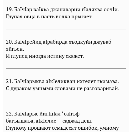
19. БаIчIар ваIкьа джанаварни гIаляхъа оочIи.
Глупая овца в пасть волка прыгает.
20. БаIчIрейид аIрабирда хъодкуйн джуваб
эйгьен.
И глупец иногда истину скажет.
21. БаIчIарыква аIкIеликван ихтелет гьимаъа.
С дураком умными словами не разговаривай.
22. БаIчIарыс йигIцIал ‘ саIгьф
багъышаъа, аIкIелис — саджад деш.
Глупому прощают семьдесят ошибок, умному