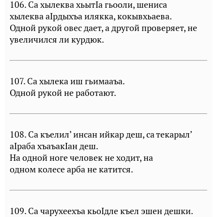
106. Са хылеква хьытIа гьооли, шениса
хылеква аIрдыхъа илякка, кокывхьаева.
Одной рукой овес дает, а другой проверяет, не
увеличился ли курдюк.
107. Са хылека иш гьимааъа.
Одной рукой не работают.
108. Са къелил’ инсан ийкар деш, са текарыл’
аIраба хъаъакIан деш.
На одной ноге человек не ходит, на
одном колесе арба не катится.
109. Са чарухеехъа кьоIдле къел эшен дешки.