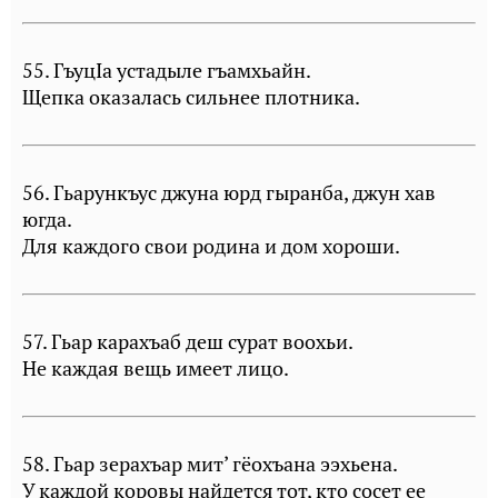
55. ГъуцIа устадыле гъамхьайн.
Щепка оказалась сильнее плотника.
56. Гьарункъус джуна юрд гыранба, джун хав
югда.
Для каждого свои родина и дом хороши.
57. Гьар карахъаб деш сурат воохьи.
Не каждая вещь имеет лицо.
58. Гьар зерахъар мит’ гёохъана ээхьена.
У каждой коровы найдется тот, кто сосет ее