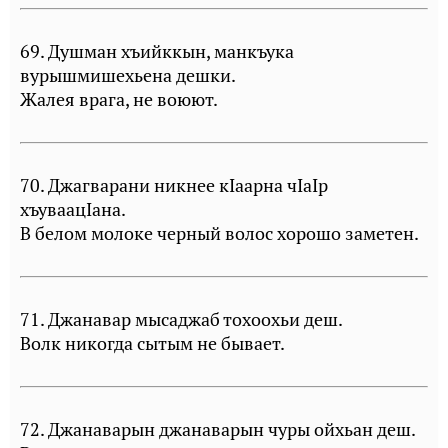
69. Душман хъийккын, манкъука
вурышмишехьена дешки.
Жалея врага, не воюют.
70. Джагварани никнее кIаарна чIаIр
хъуваацIана.
В белом молоке черный волос хорошо заметен.
71. Джанавар мысаджаб тохоохьи деш.
Волк никогда сытым не бывает.
72. Джанаварын джанаварын чуры ойхьан деш.