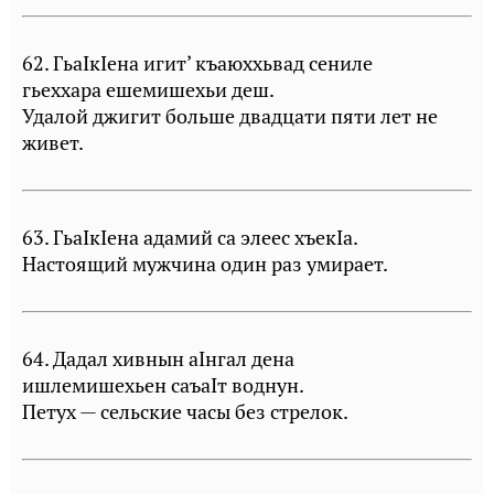
62. ГьаIкIена игит’ къаюххьвад сениле
гьеххара ешемишехьи деш.
Удалой джигит больше двадцати пяти лет не
живет.
63. ГьаIкIена адамий са элеес хъекIа.
Настоящий мужчина один раз умирает.
64. Дадал хивнын аIнгал дена
ишлемишехьен саъаIт воднун.
Петух — сельские часы без стрелок.