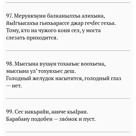
97. Мерункъуни балканылхъа алихына,
йыIгъысахъа гьихьарассе джар гечIес гехьа.
Тому, кто на чужого коня сел, у моста
слезать приходится.
98. Мыссына вухьун тохааъас воохьена,
мыссына ул’ тохувхьес деш.
Голодный желудок насытится, голодный глаз
— нет.
99. Сес накьрайн, аанче кьаIран.
Барабану подобен — зво́нок и пуст.