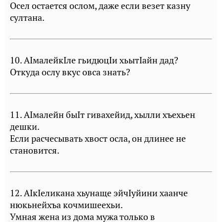
Осел остается ослом, даже если везет казну
султана.
10. АIмалейкIле гьидюцIи хьытIайн дад?
Откуда ослу вкус овса знать?
11. АIмалейн быIт гивахейид, хылли хъехьен
дешки.
Если расчесывать хвост осла, он длинее не
становится.
12. АIкIеликана хьунаще эйчIуйини хаанче
нюкьнейхъа кочмишеехьи.
Умная жена из дома мужа только в