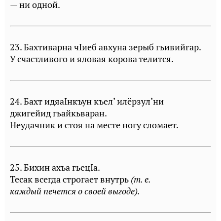
— ни одной.
23. Бахтиварна чIиеб авхуна зерыб гьивийгар.
У счастливого и яловая корова телится.
24. Бахт идяаIнкъун къел’ илёрзул’ни
джигейид гьайкьваран.
Неудачник и стоя на месте ногу сломает.
25. Бихин ахъа гьецIа.
Тесак всегда строгает внутрь
(т. е.
каждый печется о своей выгоде).