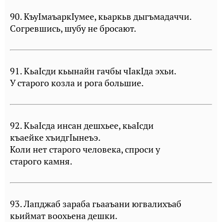
90. КъуIмаъаркIумее, кьаркьв дыгъмадаччи.
Согревшись, шубу не бросают.
91. КьаIсди кьынайн гачбы чIакIда эхьи.
У старого козла и рога большие.
92. КьаIсда инсан дешхьее, кьаIсди
къаейке хъидгIынеъэ.
Коли нет старого человека, спроси у
старого камня.
93. Лапджаб зараба гьааъани югвалихъаб
кьиймат воохьена дешки.