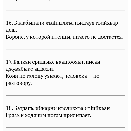
16. Балабынани хъаIнылхъа гьидчуд гьийхьар
деш.
Вороне, у которой птенцы, ничего не достается.
17. Балкан еришыке ваацIоохьи, инсан
джувабыке ацIахьи.
Коня по галопу узнают, человека — по
разговору.
18. Батдагъ, ийкарни къелиххъа итIийкьан
Грязь к ходячим ногам прилипает.