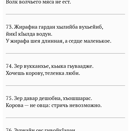
Волк волчьего мяса не ест.
73. Жирафна гардан хылийба вухьейиб,
йикI кIылда водун.
У жирафа шея длинная, а седце маленькое.
74. Зер вукканхье, кьыка гьуваадже.
Хочешь корову, теленка люби.
75. Зер давар дешобна, хъошшарас.
Корова — не овца: стричь невозможно.
76. Зурнайн сес гивойкIаран.