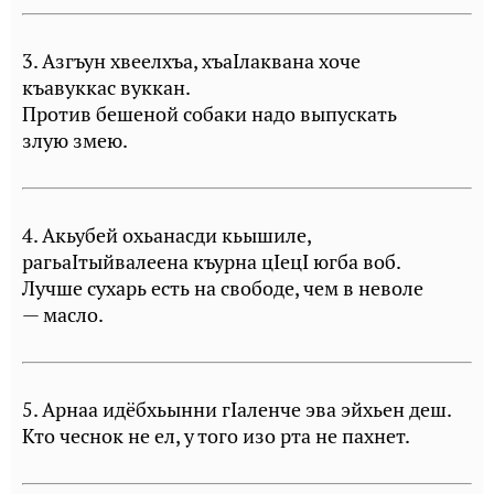
3. Азгъун хвеелхъа, хъаIлаквана хоче
къавуккас вуккан.
Против бешеной собаки надо выпускать
злую змею.
4. Акьубей охьанасди кьышиле,
рагьаIтыйвалеена къурна цIецI югба воб.
Лучше сухарь есть на свободе, чем в неволе
— масло.
5. Арнаа идёбхьынни гIаленче эва эйхьен деш.
Кто чеснок не ел, у того изо рта не пахнет.