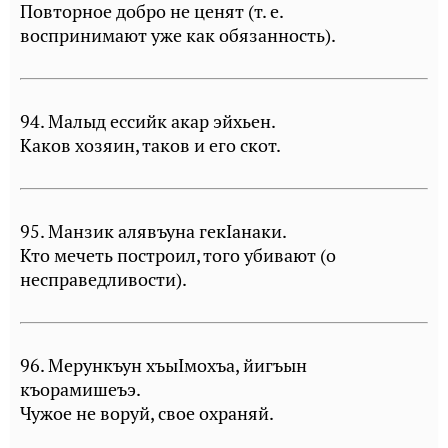
Повторное добро не ценят (т. е.
воспринимают уже как обязанность).
94. Малыд ессийк акар эйхьен.
Каков хозяин, таков и его скот.
95. Манзик алявъуна гекIанаки.
Кто мечеть построил, того убивают (о
несправедливости).
96. Мерункъун хъыIмохъа, йигъын
къорамишеъэ.
Чужое не воруй, свое охраняй.