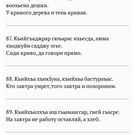
воохьена дешки.
У кривого дерева и тень кривая.
87. Къийгъаджрар гюъарас ихьесда, амма
хъодкуйн садджу эгье.
Сиди криво, да говори прямо.
88. Къийхъа хъикIуна, къийхъа бастураъас.
Кто завтра умрет, того завтра и похороним.
89. Къийхъилхъа иш гьымаассар, гней гьасре.
На завтра не работу оставляй, а хлеб.