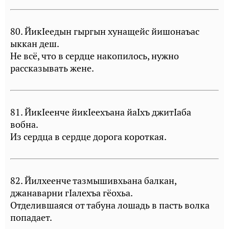
80. ЙикIеедын гыргын хунащейс йишонаъас
ыккан деш.
Не всё, что в сердце накопилось, нужно
рассказывать жене.
81. ЙикIеенче йикIеехъана йаIхъ джитIаба
вобна.
Из сердца в сердце дорога короткая.
82. Йилхеенче тазмышивхьана балкан,
джанаварни гIалехъа гёохьа.
Отделившаяся от табуна лошадь в пасть волка
попадает.