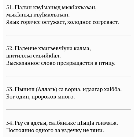
51. ГIалин къуIманыд мыкIахъаъан,
мыкIаныд къуIмахъаъан.
Язык горячее остужает, холодное согревает.
52. ГIаленче хъигъевчIуна калма,
шитилхъа сивийкIал.
Высказанное слово превращается в птицу.
53. ГIыниш (Аллагь) са ворна, идаагар хаIбба.
Бог один, пророков много.
54. Гъу са адхъы, салбаныке цIыцIа гьимаъа.
Постоянно одного за уздечку не тяни.