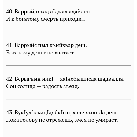
40. Варрыйлхъад аIджал адайлен.
И к богатому смерть приходит.
41. Варрыйс пыл къийхьар деш.
Богатому денег не хватает.
42. Верыгъын някI — хаIнебышисда шадвалла.
Сон солнца — радость звезд.
43. ВукIул’ къицIдябкIын, хоче хъоокIа деш.
Пока голову не отрежешь, змея не умирает.