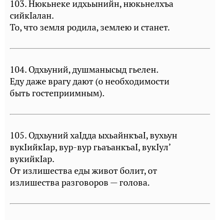
103. Нюкьнеке идхьынийн, нюкьнелхъа
сийкIалан.
То, что земля родила, землею и станет.
104. Одхьуний, душманысыд гьелен.
Еду даже врагу дают (о необходимости
быть гостеприимным).
105. Одхьуний хаIдда ыхьайнкъаI, вухьун
вукIийкIар, вур-вур гьаъанкъаI, вукIул’
вукийкIар.
От излишества еды живот болит, от
излишества разговоров — голова.