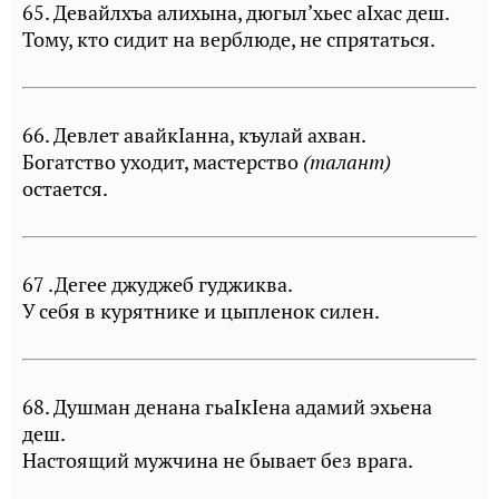
65. Девайлхъа алихына, дюгыл’хьес аIхас деш.
Тому, кто сидит на верблюде, не спрятаться.
66. Девлет авайкIанна, къулай ахван.
Богатство уходит, мастерство
(талант)
остается.
67 .Дегее джуджеб гуджиква.
У себя в курятнике и цыпленок силен.
68. Душман денана гьаIкIена адамий эхьена
деш.
Настоящий мужчина не бывает без врага.