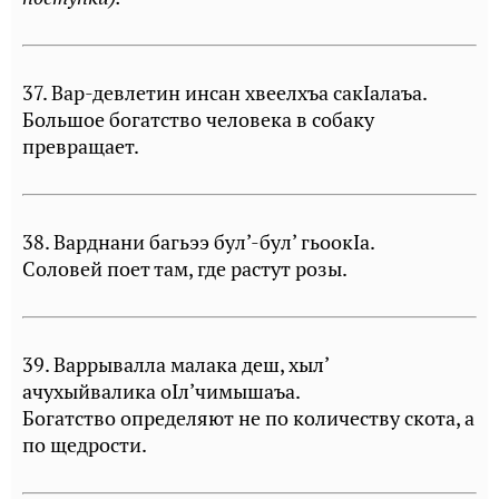
37. Вар-девлетин инсан хвеелхъа сакIалаъа.
Большое богатство человека в собаку
превращает.
38. Варднани багьээ бул’-бул’ гьоокIа.
Соловей поет там, где растут розы.
39. Варрывалла малака деш, хыл’
ачухыйвалика оIл’чимышаъа.
Богатство определяют не по количеству скота, а
по щедрости.