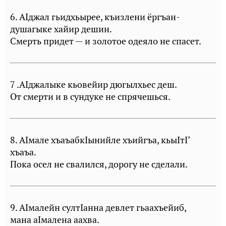
6. АIджал гьидхьырее, къизлени ёргъан-
душагыке хайир дешин.
Смерть придет — и золотое одеяло не спасет.
7 .АIджалыке кьовейир дюгылхьес деш.
От смерти и в сундуке не спрячешься.
8. АIмале хъаъабкIынийле хъийгъа, кьыIтI’
хъаъа.
Пока осел не свалился, дорогу не сделали.
9. АIмалейн султIанна девлет гьаахъейиб,
мана аIмалена аахва.