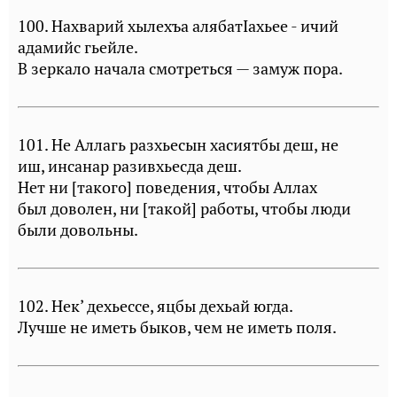
100. Нахварий хылехъа алябатIахьее - ичий
адамийс гьейле.
В зеркало начала смотреться — замуж пора.
101. Не Аллагь разхьесын хасиятбы деш, не
иш, инсанар разивхьесда деш.
Нет ни [такого] поведения, чтобы Аллах
был доволен, ни [такой] работы, чтобы люди
были довольны.
102. Нек’ дехьессе, яцбы дехьай югда.
Лучше не иметь быков, чем не иметь поля.