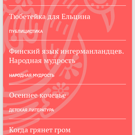
Тюбетейка для Ельцина
ПУБЛИЦИСТИКА
Финский язык ингерманландцев.
Народная мудрость
НАРОДНАЯ МУДРОСТЬ
Осеннее кочевье
ДЕТСКАЯ ЛИТЕРАТУРА
Когда грянет гром