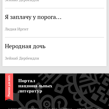
Я заплачу у порога...
Лидия Иргит
Неродная дочь
Зейнаб Дербендли
Портал
национальных
литератур