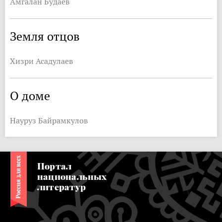
Амгалан Будаев
Земля отцов
Хизри Асадулаев
О доме
Науруз Байрамкулов
Портал
национальных
литератур