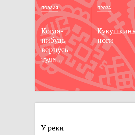
ПОЭЗИЯ
ПРОЗА
Когда-
Кукушкин
нибудь
ноги
вернусь
туда...
У реки