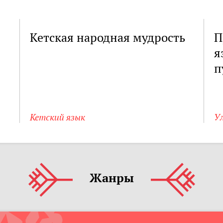
Кетская народная мудрость
П
я
п
Кетский язык
Ул
Жанры