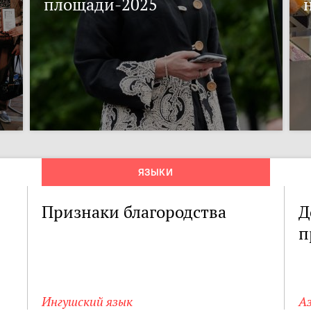
площади-2025
ЯЗЫКИ
Признаки благородства
Д
п
Ингушский язык
А