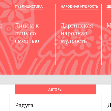
ПУБЛИЦИСТИКА
НАРОДНАЯ МУДРОСТЬ
ДЕ
ы
Лицом к
Даргинская
М
лицу со
народная
смертью
мудрость
АВТОРЫ
Радуга
Д