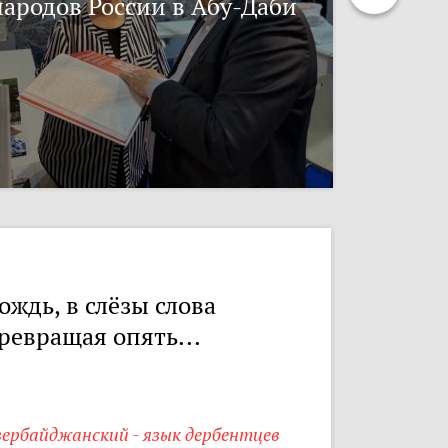
народов России в Абу-Даби
ождь, в слёзы слова
ревращая опять...
зербайджанский - язык дербентцев