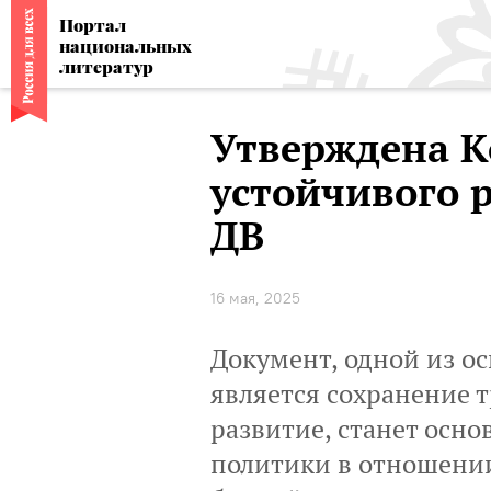
Портал
национальных
литератур
Утверждена 
устойчивого 
ДВ
16 мая, 2025
Документ, одной из о
является сохранение 
развитие, станет осно
политики в отношении