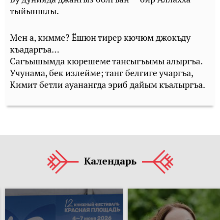
тыйыншлы.
Мен а, кимме? Ёшюн тирер кючюм джокъду
къадаргъа…
Сагъышымда кюрешеме тансыгъымы алыргъа.
Учунама, бек излейме; танг белгиге учаргъа,
Кимит бетли ауанангда эриб дайым къалыргъа.
Календарь