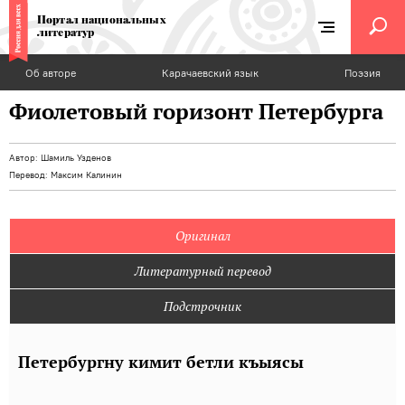
Портал национальных
литератур
Об авторе
Карачаевский язык
Поэзия
Фиолетовый горизонт Петербурга
Автор:
Шамиль Узденов
Перевод:
Максим Калинин
Оригинал
Литературный перевод
Подстрочник
Петербургну кимит бетли къыясы