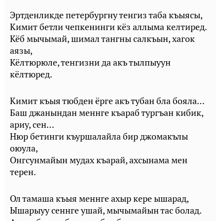
Эртденликде петербургну тенгиз таба къыясы,
Кимит бетли чепкенинги кёз аллыма келтиред.
Кёб мычымай, шимал тангны салкъын, хагок
аязы,
Кёлтюрюле, тенгизни да акъ тылпыуун
кёлтюред.
Кимит къыя тюбден ёрге акъ тубан бла бояла…
Баш джанындан меннге къараб тургъан кибик,
ариу, сен…
Нюр бетинги къуршалайла бир джомакълы
оюула,
Онгсунмайын мудах къарай, ахсынама мен
терен.
Ол тамаша къыя меннге ахыр кере ышарад,
Ышарыуу сеннге ушай, мычымайын тас болад.