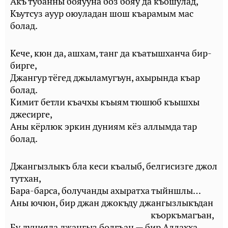
Акъ тубанны бояууна боз бояу да къошулад,
Къутсуз ауур оюуладан шош къарамым мас
болад.
Кече, кюн да, ашхам, танг да къатышханча бир-
бирге,
Джангур тёгед джыламугъун, ахырында къар
болад.
Кимит бетли къачхы къыям тюшюб къышхы
джесирге,
Аны кёрлюк эркин дуниям кёз аллымда тар
болад.
Джангызлыкъ бла кеси къалыб, белгисизге джол
тутхан,
Бара-барса, болучанды ахыратха тыйншлы…
Аны ючюн, бир джан джокъду джангызлыкъдан
къоркъмагъан,
Бу дунияда джангыз болгъан — бир Аллахха