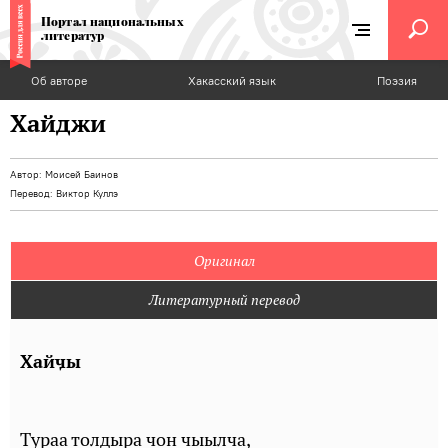
Портал национальных
литератур
Об авторе
Хакасский язык
Поэзия
Хайджи
Автор:
Моисей Баинов
Перевод:
Виктор Куллэ
Оригинал
Литературный перевод
Хайӌы
Тураа толдыра чон чыылча,