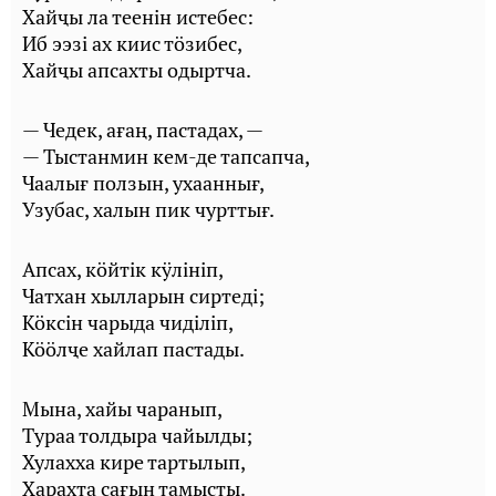
Хайҷы ла теенін истебес:
Иб ээзі ах киис тӧзибес,
Хайҷы апсахты одыртча.
— Чедек, ағаң, пастадах, —
— Тыстанмин кем-де тапсапча,
Чаалығ ползын, ухааннығ,
Узубас, халын пик чурттығ.
Апсах, кӧйтік кӱлініп,
Чатхан хылларын сиртеді;
Кӧксін чарыда чиділіп,
Кӧӧлҷе хайлап пастады.
Мына, хайы чаранып,
Тураа толдыра чайылды;
Хулахха кире тартылып,
Харахта сағын тамысты.