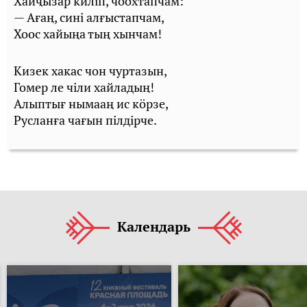
Хайҷызар киліп, чоохтапчам:
— Ағаң, сині алғыстапчам,
Хоос хайыңа тың хынчам!
Кизек хакас чон чуртазын,
Гомер ле чіли хайладың!
Алыптығ нымааң ис кӧрзе,
Русланға чағын пілдірче.
Календарь