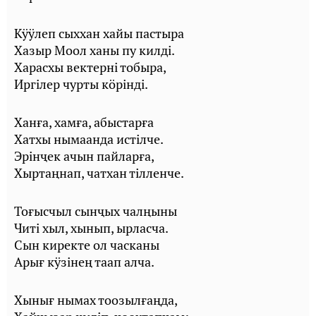
Кӱӱлеп сыххан хайы пастыра
Хазыр Моол ханы пу килді.
Харасхы вектерні тобыра,
Иргілер чурты кӧрінді.
Ханға, хамға, абыстарға
Хатхы нымаанда истілче.
Эрінҷек ачын пайларға,
Хыртаңнап, чатхан тілленче.
Тоғысчыл сынҷых чалңыны
Читі хыл, хынып, ырласча.
Сын киректе ол часканы
Арығ кӱзінең таап алча.
Хынығ нымах тоозылғаңда,