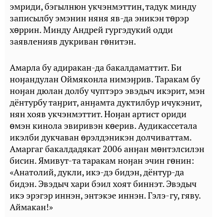
эмриди, бэгылнюн укчэнмэттин, тадук минду
записылбу эмэнин няня яв-да эникэн тɵрэр
хɵррин. Минду Андрей гургэдукий одди
заявленияв дукриван гɵнитэн.
Амарла бу адиракан-да бакалдаматтит. Би
ноӈандулан Оймяконла нимэӈрив. Таракам бу
ноӈан дюлан долбу чуптэрэ эвэдыч икэрит, мэн
дёнтурбу таӈрит, анӈамта дуктилбур ичукэнит,
нян хояв укчэнмэттит. Ноӈан артист ориди
ɵмэн кинола эвиривэн кɵерив. Аудикассетала
икэлби дукчаван ɵрэлдэникэн долчиваттам.
Амаргаг бакалдадякат 2006 анӈан мɵнтэлсилэн
бисин. Ямивут-та таракам ноӈан эчин гɵнин:
«Анатолий, дукли, икэ-дэ бидэн, дёнтур-да
бидэн. Эвэдыч хари бэил хоят биннэт. Эвэдыч
икэ эрэгэр иннэн, энтэкэе иннэн. Гэлэ-гу, гяву.
Аймакан!»