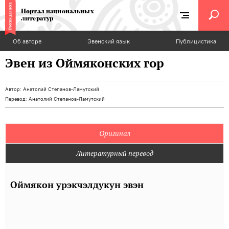
Портал национальных
литератур
Об авторе
Эвенский язык
Публицистика
Эвен из Оймяконских гор
Автор:
Анатолий Степанов-Ламутский
Перевод:
Анатолий Степанов-Ламутский
Оригинал
Литературный перевод
Оймякон урэкчэлдукун эвэн