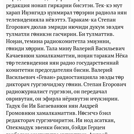
редакция нонап гиркарни бисэтэн. Тек-кэ мут
харап Иӈэнгидэ ӈунмирал тɵрэрни радиола нян
телевиденияла нёвэттэ. Таракам-ка Степан
Егорович дюлав эмриди нючиди дукум эвэдич
тулматли гɵникэн гасчирин. Би тулматтив.
Ноӈан, темина радиокомитетла эмӈэнни,
гɵниди хɵррин. Тала мину Валерий Васильевич
Качаевнюн хамалкаматтин, ноӈан таракам Нёка
тɵр телевидения нян радио государственнай
комитетни председателян бисин. Валерий
Васильевич «Геван» радиостанцияла эвэды тɵр
дикторач гургэвчидэку гɵнин. Степан Егорович
радиожурналист гургэвэн, он передачал
овривутан, он эфирла нёривутэн ичукэнрин.
Тадук би Ия Багаеванюн нян Андрей
Громовнюн хамалкаматтив. Нɵсэгчэ бэил
редакторач гургэвчиритэн. Ия нод асаткан,
Олекмадук эвенки бисин, бэйди Герцен