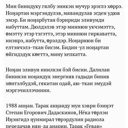
Мин бинидуку гялбу эникэн мучур эрэглэ хɵррэ.
Ноӈартан мэргэндулэв, мявандулав эгден удюв
эмэр. Би ноӈарбутан бэририди эливунди
набуттам. Дюлдэлэв этэр миннюн укчэмэттэ,
ɵмэтту этэр тэгэттэ, этэр миннюн гиркаватта,
инэнрэ, набутта, ɵрэлдэр. Ноӈарнюн би
елтэнчэлэ-ткан бисэм. Бидин-ул ноӈартан
ɵйгидэдук кɵеттэ, мину хепкатта.
Ноӈан эливун инилкэн бэй бисин. Далилан
биникэн ноӈандук энергияв гадыди бинив
хɵнтэлбудэй, гякитан одай, аю-ткан эмудэй
мэргэчиллэчинни.
1988 анӈан. Тарак анӈанду мун хэври бэиӈэт
Степан Егорович Дадаскинов, Нёка тɵрлэн
Иӈэнгидэ ӈунмирал тɵрэрдулин радиола
передачав нян-да аӈарин. Тарак «Геван»