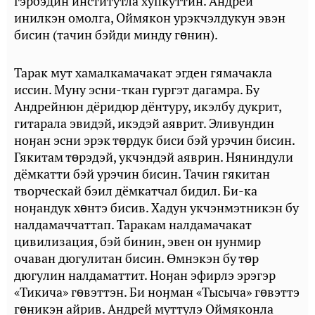
гэрбэдин институтла хупкуттин. Андрей
инилкэн омолга, Оймякон урэкчэлдукун эвэн
бисин (тачин бэйди минду гɵнин).
Тарак мут хамалкамачакат эгден гямачакла
иссин. Муну эсни-ткан гургэт дагамра. Бу
Андрейнюн дёридюр дёнтуру, икэлбу дукрит,
гитарала эвидэй, икэдэй аяврит. Эливундин
ноӈан эсни эрэк тɵрдук биси бэй урэчин бисин.
Гякитам тɵрэдэй, укчэндэй аяврин. Няниндули
дёмкатти бэй урэчин бисин. Тачин гякитан
творческай бэил дёмкатчал бидил. Би-ка
ноӈандук хɵнтэ бисив. Хадун укчэнмэтникэн бу
налдамаччаттап. Таракам налдамачакат
цивилизация, бэй бинин, эвен он ӈунмир
очаван дюгулитан бисин. Өмнэкэн бу тɵр
дюгулин налдаматтит. Ноӈан эфирлэ эрэгэр
«Тикича» гɵвэттэн. Би ноӈман «Тысыча» гɵвэттэ
гɵникэн айрив. Андрей муттулэ Оймяконла