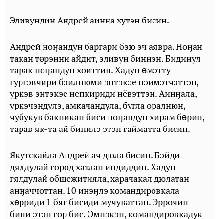
Эливундин Андрей аинӈа хутэн бисин.
Андрей ноӈандун баргари бэю эч аявра. Ноӈан-
такан тɵрэнни айдит, эливун биннэн. Бидинул
тарак ноӈандун хоиттин. Хадун ɵмэтту
гургэвчири бэилнюми энтэкэе нэимэтчэттэн,
уркэв энтэкэе непкириди нёвэттэн. Аинӈала,
уркэчэндулэ, амкачандула, бугла оралнюн,
чубукув бакникан биси ноӈандун хирам бɵрин,
тарав як-та ай бинилэ этэн гайматта бисин.
Якутскайла Андрей ач дюла бисин. Бэйди
дялдулай город хатлан индиддин. Хадун
гялдулай общежитияла, харачакал дюлатан
анӈаччоттан. 10 инэӈлэ командировкала
хɵрриди 1 бяг бисиди мучуваттан. Эррочин
бини этэн гор бис. Өмнэкэн, командировкадук