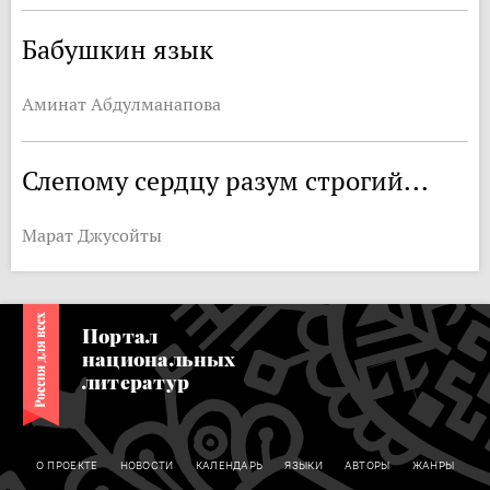
Бабушкин язык
Аминат Абдулманапова
Слепому сердцу разум строгий...
Марат Джусойты
Портал
национальных
литератур
О ПРОЕКТЕ
НОВОСТИ
КАЛЕНДАРЬ
ЯЗЫКИ
АВТОРЫ
ЖАНРЫ