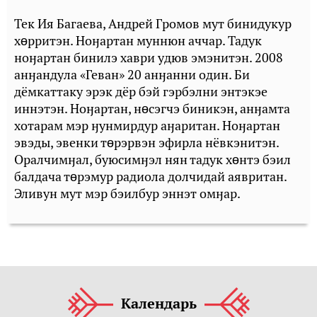
Тек Ия Багаева, Андрей Громов мут бинидукур
хɵрритэн. Ноӈартан муннюн аччар. Тадук
ноӈартан бинилэ хаври удюв эмэнитэн. 2008
анӈандула «Геван» 20 анӈанни один. Би
дёмкаттаку эрэк дёр бэй гэрбэлни энтэкэе
иннэтэн. Ноӈартан, нɵсэгчэ биникэн, анӈамта
хотарам мэр ӈунмирдур аӈаритан. Ноӈартан
эвэды, эвенки тɵрэрвэн эфирла нёвкэнитэн.
Оралчимӈал, буюсимӈэл нян тадук хɵнтэ бэил
балдача тɵрэмур радиола долчидай аявритан.
Эливун мут мэр бэилбур эннэт омӈар.
Календарь